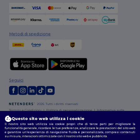
Metodi di spedizione
Seguici
2026. Tutti i diritti riservati
Termini e Condizioni
|
Politica di personalizzazione
|
Informativa sulla
privacy
|
Politica sui cookie
|
Site Map
Questo sito web utilizza i cookie
Il nostro sito web utilizza sia cookie propri che di terze parti per migliorare la
funzionalità generale, ricordare le tue preferenze, analizzare le prestazioni del sito web
Roma
|
Milano
|
Napoli
|
Torino
|
Palermo
|
Genova
|
Bologna
|
Firenze
|
e garantire un'esperienza di navigazione fluida e personalizzata, compresi contenuti
Catania
|
Bari
su misura, interazioni ottimizzate con il nostro sito web e pubblicità.