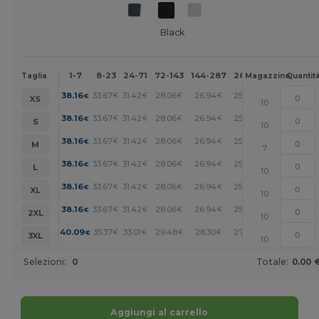
Black
1-7
8-23
24-71
72-143
144-287
288 +
Altri
Taglia
Magazzino
Quantit
+
38.16
33.67
31.42
28.06
26.94
25.81
€
€
€
€
€
€
XS
10
+
38.16
33.67
31.42
28.06
26.94
25.81
€
€
€
€
€
€
S
10
+
38.16
33.67
31.42
28.06
26.94
25.81
€
€
€
€
€
€
M
7
+
38.16
33.67
31.42
28.06
26.94
25.81
€
€
€
€
€
€
L
10
+
38.16
33.67
31.42
28.06
26.94
25.81
€
€
€
€
€
€
XL
10
+
38.16
33.67
31.42
28.06
26.94
25.81
€
€
€
€
€
€
2XL
10
+
40.09
35.37
33.01
29.48
28.30
27.12
€
€
€
€
€
€
3XL
10
Selezioni:
0
Totale:
0.00 
Aggiungi al carrello