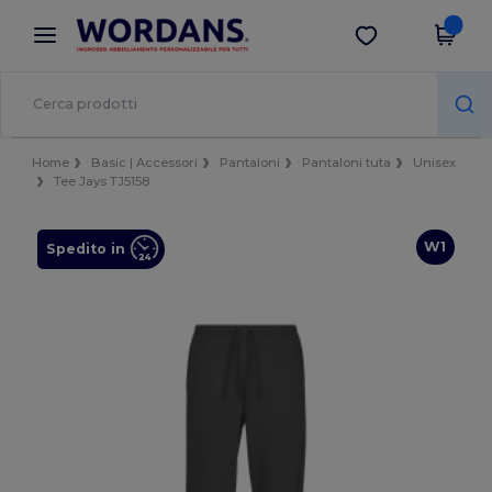
×
App Wordans
Scarica app
Prezzi migliori sull'app!
Home
Basic | Accessori
Pantaloni
Pantaloni tuta
Unisex
Tee Jays TJ5158
W1
Spedito in