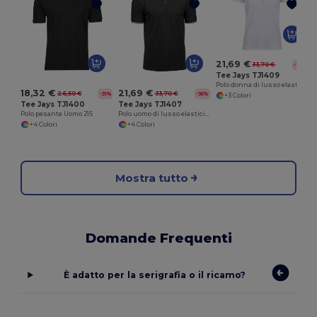
21,69 €
33,70 €
-36%
Tee Jays TJ1409
Polo donna di lusso elasticizzata con scollo a V
18,32 €
21,69 €
26,50 €
33,70 €
-31%
-36%
+3 Colori
Tee Jays TJ1400
Tee Jays TJ1407
Polo pesante Uomo 215
Polo uomo di lusso elasticizzata a righe
+4 Colori
+4 Colori
Mostra tutto
Domande Frequenti
È adatto per la serigrafia o il ricamo?