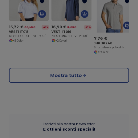
S
15,72 €
16,90 €
29,40 €
31,63 €
-47%
-47%
VESTI IT015
VESTI IT016
KIDS’ SHORT SLEEVE PIQUÉ POLO SHIRT
KIDS’ LONG SLEEVE PIQUÉ POLO SHIRT
7,76 €
+2 Colori
+2 Colori
JHK JK240
Short sleeve polo shirt
+7 Colori
Mostra tutto
Iscriviti alla nostra newsletter
E ottieni sconti speciali!