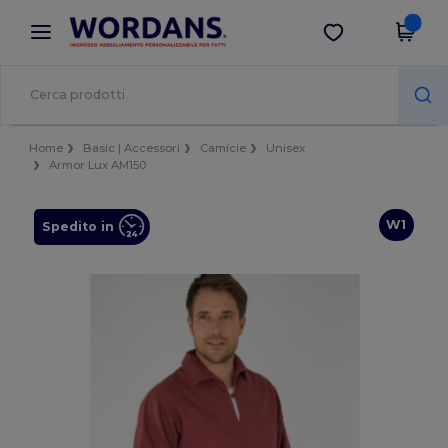
×
App Wordans
Scarica app
Prezzi migliori sull'app!
Home
Basic | Accessori
Camicie
Unisex
Armor Lux AM150
W1
Spedito in