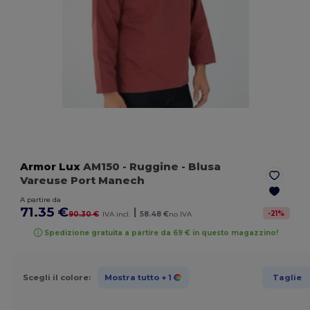
Armor Lux
AM150
- Ruggine
- Blusa
Vareuse Port Manech
A partire da
71.35 €
|
-
21
%
90.30 €
IVA incl.
58.48 €
no IVA
Spedizione gratuita a partire da 69 € in questo magazzino!
Scegli il colore:
Mostra tutto
+ 1
Taglie