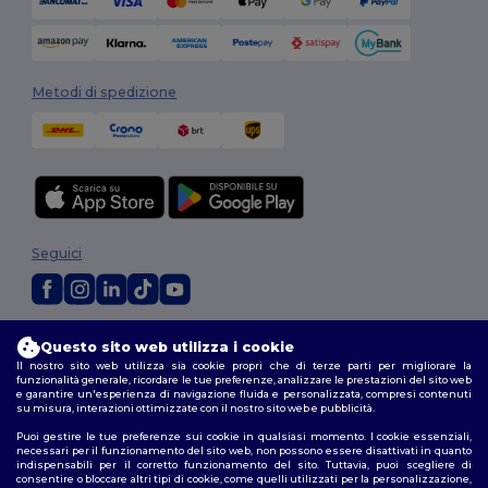
Metodi di spedizione
Seguici
2026. Tutti i diritti riservati
Questo sito web utilizza i cookie
Termini e Condizioni
|
Politica di personalizzazione
|
Informativa sulla
Il nostro sito web utilizza sia cookie propri che di terze parti per migliorare la
privacy
|
Politica sui cookie
|
Site Map
funzionalità generale, ricordare le tue preferenze, analizzare le prestazioni del sito web
e garantire un'esperienza di navigazione fluida e personalizzata, compresi contenuti
su misura, interazioni ottimizzate con il nostro sito web e pubblicità.
Roma
|
Milano
|
Napoli
|
Torino
|
Palermo
|
Genova
|
Bologna
|
Firenze
|
Puoi gestire le tue preferenze sui cookie in qualsiasi momento. I cookie essenziali,
Catania
|
Bari
necessari per il funzionamento del sito web, non possono essere disattivati in quanto
indispensabili per il corretto funzionamento del sito. Tuttavia, puoi scegliere di
consentire o bloccare altri tipi di cookie, come quelli utilizzati per la personalizzazione,