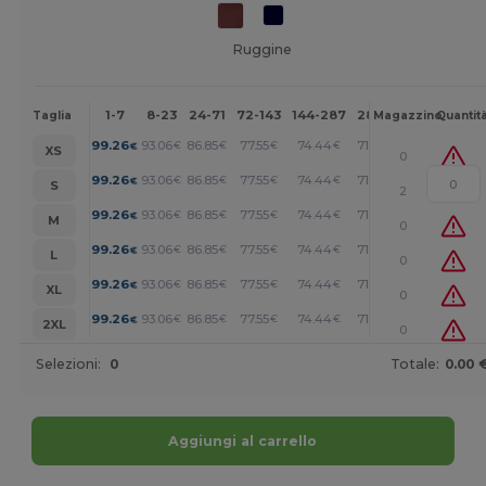
Ruggine
1-7
8-23
24-71
72-143
144-287
288 +
Altri
Taglia
Magazzino
Quantit
+
99.26
93.06
86.85
77.55
74.44
71.35
€
€
€
€
€
€
XS
0
+
99.26
93.06
86.85
77.55
74.44
71.35
€
€
€
€
€
€
S
2
+
99.26
93.06
86.85
77.55
74.44
71.35
€
€
€
€
€
€
M
0
+
99.26
93.06
86.85
77.55
74.44
71.35
€
€
€
€
€
€
L
0
+
99.26
93.06
86.85
77.55
74.44
71.35
€
€
€
€
€
€
XL
0
+
99.26
93.06
86.85
77.55
74.44
71.35
€
€
€
€
€
€
2XL
0
Selezioni:
0
Totale:
0.00 
Aggiungi al carrello