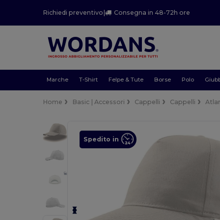
Richiedi preventivo
|
Consegna in 48-72h ore
Marche
T-Shirt
Felpe & Tute
Borse
Polo
Giubb
Home
Basic | Accessori
Cappelli
Cappelli
Atla
Spedito in