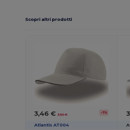
Scopri altri prodotti
3,46 €
3
-1%
3,50 €
Atlantis AT004
A