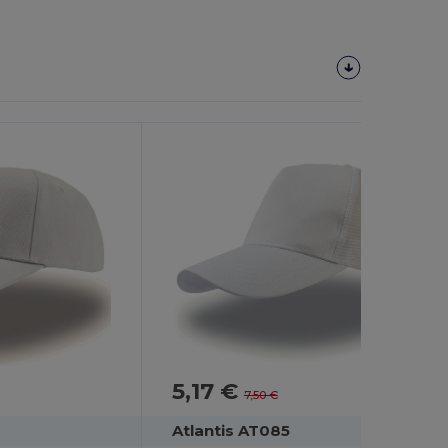
5,17 €
-31%
7,50 €
Atlantis AT085