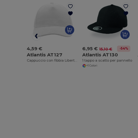
4,59 €
6,95 €
-54%
15,10 €
Atlantis AT127
Atlantis AT130
Cappuccio con fibbia Liberty cinque
1 tappo a scatto per pannello
+1 Colori