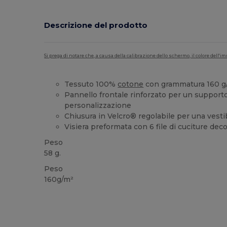
Descrizione del prodotto
Si prega di notare che, a causa della calibrazione dello schermo, il colore dell
Tessuto 100%
cotone
con grammatura 160 g
Pannello frontale rinforzato per un supporto
personalizzazione
Chiusura in Velcro® regolabile per una vestib
Visiera preformata con 6 file di cuciture deco
Peso
58 g.
Peso
160g/m²