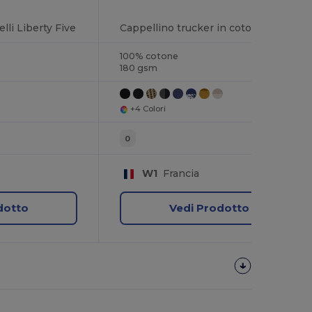
lli Liberty Five
Cappellino trucker in cotone a 5 pannelli
100% cotone
180 gsm
+4 Colori
0
W1
Francia
dotto
Vedi Prodotto