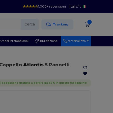
1.000+ recensioni
Italia
/
It
Cerca
Tracking
Articoli promozionali
Liquidazione
Personalizzalo!
 Cappello
Atlantis
5 Pannelli
Spedizione gratuita a partire da 69 € in questo magazzino!