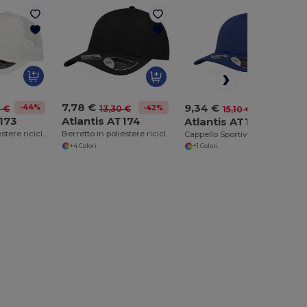
7,78 €
9,34 €
-44%
0 €
-42%
-38%
13,30 €
15,10 €
T173
Atlantis AT174
Atlantis AT177
Berretto in poliestere riciclato
Berretto in poliestere riciclato
Cappello Sportivo Atlantis Protezione UV
+4 Colori
+1 Colori