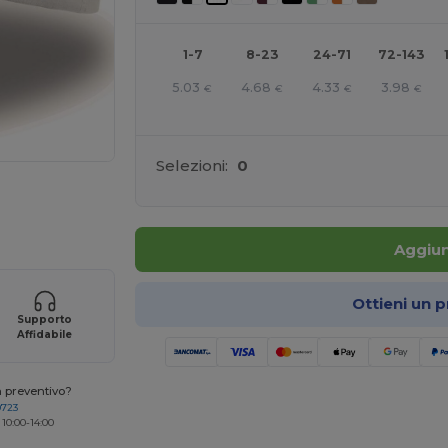
1-7
8-23
24-71
72-143
5.03
4.68
4.33
3.98
€
€
€
€
Selezioni:
0
r i tuoi prodotti
Aggiun
Ottieni un 
Supporto
Affidabile
n preventivo?
0723
 10:00-14:00