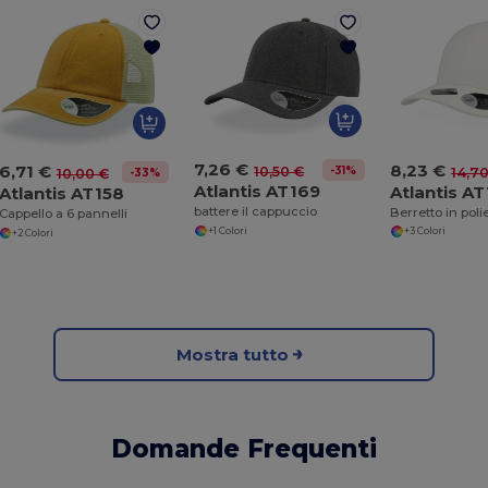
7,26 €
8,23 €
6,71 €
-31%
10,50 €
14,7
-33%
10,00 €
Atlantis AT169
Atlantis A
Atlantis AT158
battere il cappuccio
Cappello a 6 pannelli
+1 Colori
+3 Colori
+2 Colori
Mostra tutto
Domande Frequenti