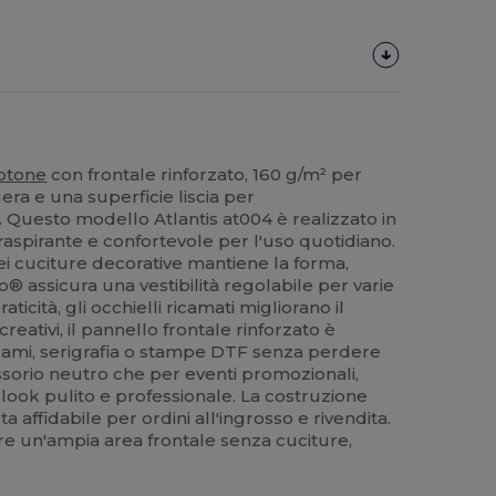
otone
con frontale rinforzato, 160 g/m² per
ra e una superficie liscia per
à. Questo modello Atlantis at004 è realizzato in
aspirante e confortevole per l'uso quotidiano.
ei cuciture decorative mantiene la forma,
o® assicura una vestibilità regolabile per varie
ticità, gli occhielli ricamati migliorano il
creativi, il pannello frontale rinforzato è
cami, serigrafia o stampe DTF senza perdere
ssorio neutro che per eventi promozionali,
look pulito e professionale. La costruzione
 affidabile per ordini all'ingrosso e rivendita.
ffre un'ampia area frontale senza cuciture,