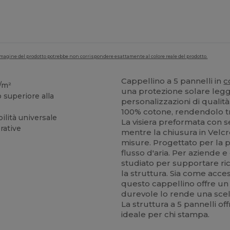
'immagine del prodotto potrebbe non corrispondere esattamente al colore reale del prodotto.
Cappellino a 5 pannelli in
c
/m²
una protezione solare legge
 superiore alla
personalizzazioni di qualit
100% cotone, rendendolo tr
ilità universale
La visiera preformata con s
rative
mentre la chiusura in Velcr
misure. Progettato per la pra
flusso d'aria. Per aziende e 
studiato per supportare ri
la struttura. Sia come acce
questo cappellino offre un 
durevole lo rende una scelta
La struttura a 5 pannelli o
ideale per chi stampa.