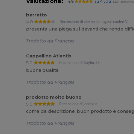
Valutazione:
4.8
su 4 voti
1224 articoli ve
berretto
4.0
Recensione di vierzonvintageaircooled V.
presenta una piega sul davanti che rende diffic
Tradotto da Français
Cappellino Atlantis
5.0
Recensione di Gaylord S.
buona qualità
Tradotto da Français
prodotto molto buono
5.0
Recensione di jocelyne
come da descrizione, buon prodotto e conse
Tradotto da Français