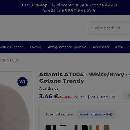
Esclusiva App: 10€ di sconto su 80€ - codice APP10
Spedizione
GRATIS
da 69 €
otti e Giacche
Lavoro
Abbigliamento Sportivo
Accessori
Altro
ntis AT004
Atlantis
AT004
- White/Navy
-
Cotone Trendy
W1
A partire da
3.46 €
|
3.50 €
IVA incl.
2.84 €
no IVA
Scegli il colore:
Mostra tutto
+ 8