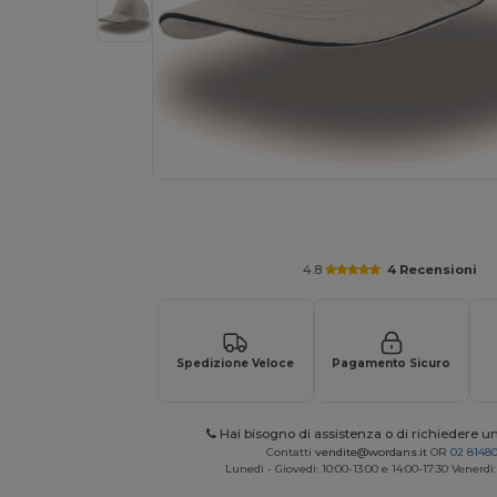
Richiedi un preventivo personalizzato pe
4.8
4 Recensioni
Spedizione Veloce
Pagamento Sicuro
Hai bisogno di assistenza o di richiedere u
Contatti
vendite@wordans.it
OR
02 8148
Lunedì - Giovedì: 10:00-13:00 e 14:00-17:30 Venerdì: