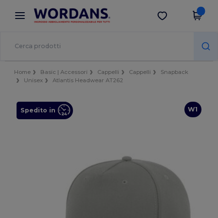
×
App Wordans
Scarica app
Prezzi migliori sull'app!
Home
Basic | Accessori
Cappelli
Cappelli
Snapback
Unisex
Atlantis Headwear AT262
W1
Spedito in