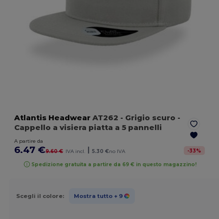
Atlantis Headwear
AT262
- Grigio scuro
-
Cappello a visiera piatta a 5 pannelli
A partire da
6.47 €
|
-
33
%
9.60 €
IVA incl.
5.30 €
no IVA
Spedizione gratuita a partire da 69 € in questo magazzino!
Scegli il colore:
Mostra tutto
+ 9