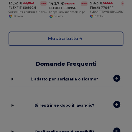
13,52 €
9,43 €
14,27 €
22,70 €
15,80 €
-40%
-40%
25,00 €
-43%
FLEXFIT 6089CH
Flexfit 7706FF
FLEXFIT 6089SU
Cappellino snapback in chambray e camoscio
FLEXFIT 110 VISIERA CURVA SNAPBACK FLEXFIT
Cappellino snapback in pelle scamosciata
+1 Colori
+5 Colori
+2 Colori
Mostra tutto
Domande Frequenti
È adatto per serigrafia o ricamo?
Si restringe dopo il lavaggio?
Quali taglie sono disponibili?