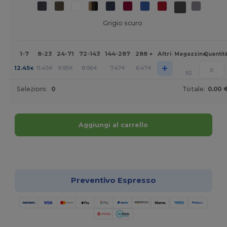
Grigio scuro
1-7
8-23
24-71
72-143
144-287
288 +
Altri
Magazzino
Quantit
+
12.45
11.45
9.95
8.96
7.47
6.47
€
€
€
€
€
€
92
Selezioni:
0
Totale:
0.00 
Aggiungi al carrello
Personalizzalo!
Preventivo Espresso