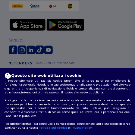
Seguici
2026. Tutti i diritti riservati
Termini e Condizioni
|
Politica di personalizzazione
|
Informativa sulla
privacy
|
Politica sui cookie
|
Site Map
Questo sito web utilizza i cookie
Il nostro sito web utilizza sia cookie propri che di terze parti per migliorare la
funzionalità generale, ricordare le tue preferenze, analizzare le prestazioni del sito web
Roma
|
Milano
|
Napoli
|
Torino
|
Palermo
|
Genova
|
Bologna
|
Firenze
|
e garantire un'esperienza di navigazione fluida e personalizzata, compresi contenuti
Catania
|
Bari
su misura, interazioni ottimizzate con il nostro sito web e pubblicità.
Puoi gestire le tue preferenze sui cookie in qualsiasi momento. I cookie essenziali,
necessari per il funzionamento del sito web, non possono essere disattivati in quanto
indispensabili per il corretto funzionamento del sito. Tuttavia, puoi scegliere di
consentire o bloccare altri tipi di cookie, come quelli utilizzati per la personalizzazione,
l'analisi e la pubblicità.
Per ulteriori dettagli su come utilizziamo i cookie, come controllarli e sui cookie di terze
parti, consulta la nostra
Politica sui cookie
e
Privacy Policy
.