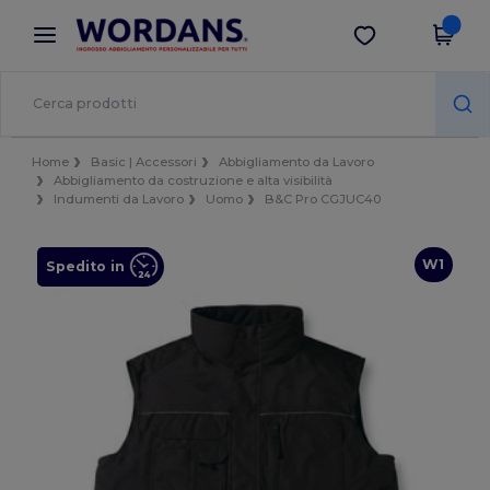
×
App Wordans
Scarica app
Prezzi migliori sull'app!
Home
Basic | Accessori
Abbigliamento da Lavoro
Abbigliamento da costruzione e alta visibilità
Indumenti da Lavoro
Uomo
B&C Pro CGJUC40
W1
Spedito in