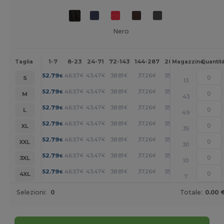
Nero
1-7
8-23
24-71
72-143
144-287
288 +
Altri
Taglia
Magazzino
Quantit
+
52.79
46.57
43.47
38.81
37.26
35.71
€
€
€
€
€
€
S
13
+
52.79
46.57
43.47
38.81
37.26
35.71
€
€
€
€
€
€
M
43
+
52.79
46.57
43.47
38.81
37.26
35.71
€
€
€
€
€
€
L
49
+
52.79
46.57
43.47
38.81
37.26
35.71
€
€
€
€
€
€
XL
35
+
52.79
46.57
43.47
38.81
37.26
35.71
€
€
€
€
€
€
XXL
30
+
52.79
46.57
43.47
38.81
37.26
35.71
€
€
€
€
€
€
3XL
10
+
52.79
46.57
43.47
38.81
37.26
35.71
€
€
€
€
€
€
4XL
7
Selezioni:
0
Totale:
0.00 