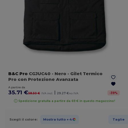
B&C Pro
CGJUC40
- Nero
- Gilet Termico
Pro con Protezione Avanzata
A partire da
35.71 €
|
-
39
%
58.50 €
IVA incl.
29.27 €
no IVA
Spedizione gratuita a partire da 69 € in questo magazzino!
Scegli il colore:
Mostra tutto
+ 4
Taglie