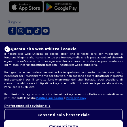
Seguici
2026. Tutti i diritti riservati
Termini e Condizioni
|
Politica di personalizzazione
|
Informativa sulla
Questo sito web utilizza i cookie
privacy
|
Politica sui cookie
|
Site Map
Il nostro sito web utilizza sia cookie propri che di terze parti per migliorare la
funzionalità generale, ricordare le tue preferenze, analizzare le prestazioni del sito web
e garantire un'esperienza di navigazione fluida e personalizzata, compresi contenuti
su misura, interazioni ottimizzate con il nostro sito web e pubblicità.
Roma
|
Milano
|
Napoli
|
Torino
|
Palermo
|
Genova
|
Bologna
|
Firenze
|
Catania
|
Bari
Puoi gestire le tue preferenze sui cookie in qualsiasi momento. I cookie essenziali,
necessari per il funzionamento del sito web, non possono essere disattivati in quanto
indispensabili per il corretto funzionamento del sito. Tuttavia, puoi scegliere di
consentire o bloccare altri tipi di cookie, come quelli utilizzati per la personalizzazione,
l'analisi e la pubblicità.
Per ulteriori dettagli su come utilizziamo i cookie, come controllarli e sui cookie di terze
parti, consulta la nostra
Politica sui cookie
e
Privacy Policy
.
Preferenze di revisione
👋
Ciao
In caso di domande o dubbi,
Consenti solo l'essenziale
puoi contattarci in qualsiasi
momento. Il nostro chatbot è
Consenti tutto
qui per aiutarti.