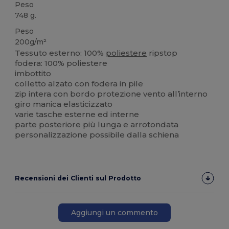
Peso
748 g.
Peso
200g/m²
Tessuto esterno: 100%
poliestere
ripstop
fodera: 100% poliestere
imbottito
colletto alzato con fodera in pile
zip intera con bordo protezione vento all’interno
giro manica elasticizzato
varie tasche esterne ed interne
parte posteriore più lunga e arrotondata
personalizzazione possibile dalla schiena
Recensioni dei Clienti sul Prodotto
Aggiungi un commento