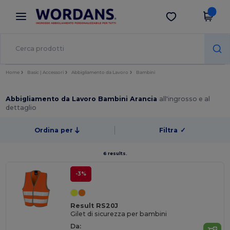
×
App Wordans
Scarica app
Prezzi migliori sull'app!
Home
Basic | Accessori
Abbigliamento da Lavoro
Bambini
Abbigliamento da Lavoro Bambini Arancia
all'ingrosso e al
dettaglio
Ordina per
Filtra
✓
6 results.
-3%
Result RS20J
Gilet di sicurezza per bambini
Da: