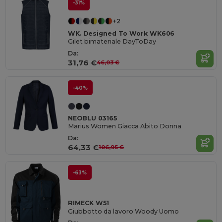
-31%
+2
WK. Designed To Work WK606
Gilet bimateriale DayToDay
Da:
31,76 €
46,03 €
-40%
NEOBLU 03165
Marius Women Giacca Abito Donna
Da:
64,33 €
106,95 €
-63%
RIMECK W51
Giubbotto da lavoro Woody Uomo