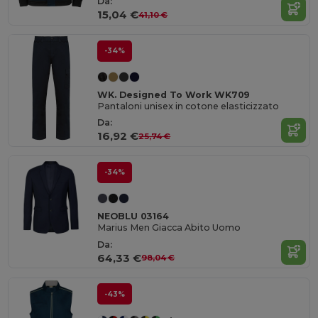
Da:
15,04 €
41,10 €
-34%
WK. Designed To Work WK709
Pantaloni unisex in cotone elasticizzato
Da:
16,92 €
25,74 €
-34%
NEOBLU 03164
Marius Men Giacca Abito Uomo
Da:
64,33 €
98,04 €
-43%