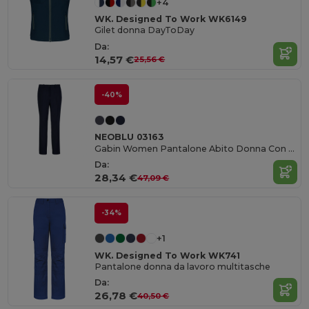
+4
WK. Designed To Work WK6149
Gilet donna DayToDay
Da:
14,57 €
25,56 €
-40%
NEOBLU 03163
Gabin Women Pantalone Abito Donna Con Vita Elasticizzata
Da:
28,34 €
47,09 €
-34%
+1
WK. Designed To Work WK741
Pantalone donna da lavoro multitasche
Da:
26,78 €
40,50 €