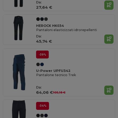
Da:
27,64 €
HEROCK HK034
Pantaloni elasticizzati idrorepellenti
Da:
45,74 €
-39%
U-Power UPFU342
Pantalone tecnico Trek
Da:
64,06 €
105,18 €
-34%