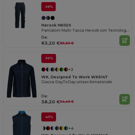
-26%
Herock HK020
Pantaloni Multi-Tasca Herock con Tecnologia Coolmax
Da:
63,20 €
85,60 €
-30%
+2
WK. Designed To Work WK6147
Giacca DayToDay unisex bimateriale
Da:
38,20 €
54,40 €
-43%
+4