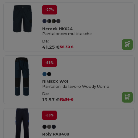
-27%
Herock HK024
Pantaloncini multitasche
Da:
41,25 €
56,30 €
-58%
RIMECK W01
Pantaloni da lavoro Woody Uomo
Da:
13,57 €
32,38 €
-58%
Roly PA8408