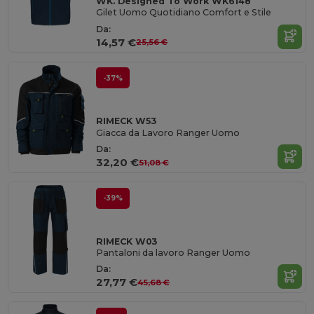
WK. Designed To Work WK6148
Gilet Uomo Quotidiano Comfort e Stile
Da:
14,57 €
25,56 €
-37%
RIMECK W53
Giacca da Lavoro Ranger Uomo
Da:
32,20 €
51,08 €
-39%
RIMECK W03
Pantaloni da lavoro Ranger Uomo
Da:
27,77 €
45,68 €