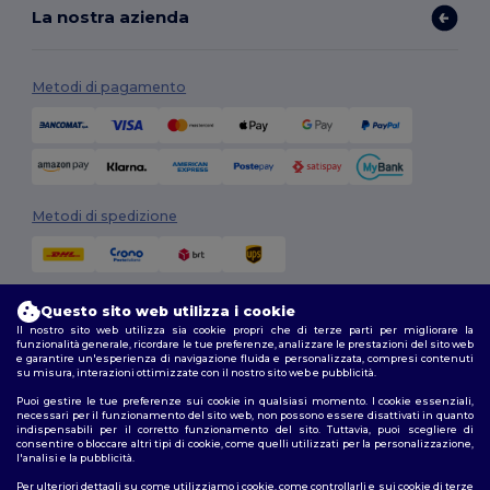
La nostra azienda
Metodi di pagamento
Metodi di spedizione
Questo sito web utilizza i cookie
Il nostro sito web utilizza sia cookie propri che di terze parti per migliorare la
funzionalità generale, ricordare le tue preferenze, analizzare le prestazioni del sito web
e garantire un'esperienza di navigazione fluida e personalizzata, compresi contenuti
su misura, interazioni ottimizzate con il nostro sito web e pubblicità.
Seguici
Puoi gestire le tue preferenze sui cookie in qualsiasi momento. I cookie essenziali,
necessari per il funzionamento del sito web, non possono essere disattivati in quanto
indispensabili per il corretto funzionamento del sito. Tuttavia, puoi scegliere di
consentire o bloccare altri tipi di cookie, come quelli utilizzati per la personalizzazione,
l'analisi e la pubblicità.
2026. Tutti i diritti riservati
Termini e Condizioni
|
Politica di personalizzazione
|
Informativa sulla
Per ulteriori dettagli su come utilizziamo i cookie, come controllarli e sui cookie di terze