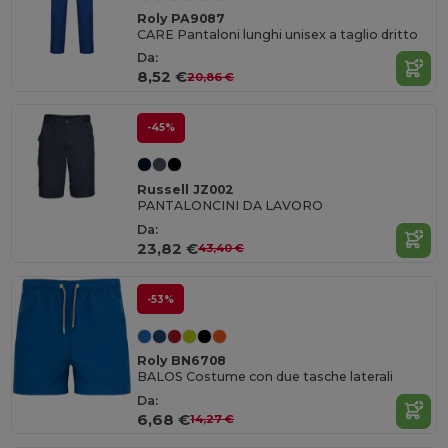
Roly PA9087
CARE Pantaloni lunghi unisex a taglio dritto
Da:
8,52 €
20,86 €
-45%
Russell JZ002
PANTALONCINI DA LAVORO
Da:
23,82 €
43,40 €
-53%
Roly BN6708
BALOS Costume con due tasche laterali
Da:
6,68 €
14,27 €