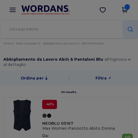
×
App Wordans
Scarica app
Prezzi migliori sull'app!
Home
Basic | Accessori
Abbigliamento da Lavoro
Abiti & Pantaloni
Abbigliamento da Lavoro Abiti & Pantaloni Blu
all'ingrosso e
al dettaglio
Ordina per
Filtra
✓
30 results.
-45%
NEOBLU 03167
Max Women Panciotto Abito Donna
Da: