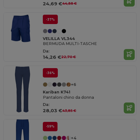
24,69 €
44,88 €
-37%
VELILLA VL344
BERMUDA MULTI-TASCHE
Da:
14,26 €
22,70 €
-36%
+6
Kariban K741
Pantaloni chino da donna
Da:
28,03 €
43,85 €
-59%
+4