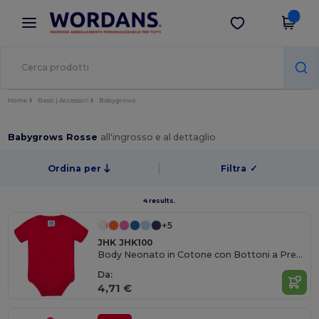
×
App Wordans
Scarica app
Prezzi migliori sull'app!
Home
Basic | Accessori
Babygrows
Babygrows Rosse
all'ingrosso e al dettaglio
Ordina per
Filtra
✓
4 results.
+5
JHK JHK100
Body Neonato in Cotone con Bottoni a Pressione
Da:
4,71 €