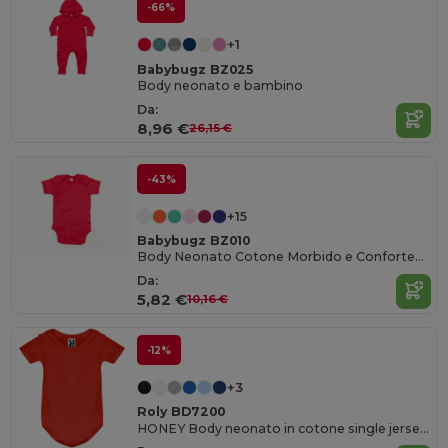
-66%
+1
Babybugz BZ025
Body neonato e bambino
Da:
8,96 €
26,15 €
-43%
+15
Babybugz BZ010
Body Neonato Cotone Morbido e Confortevole
Da:
5,82 €
10,16 €
-12%
+3
Roly BD7200
HONEY Body neonato in cotone single jersey a manica corta