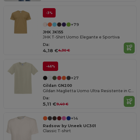
-3%
+79
JHK JK155
JHK T-Shirt Uomo Elegante e Sportiva
Da:
4,18 €
4,30 €
-46%
+27
Gildan GN200
Gildan Maglietta Uomo Ultra Resistente in Cotone
Da:
5,11 €
9,40 €
+14
Radsow by Uneek UC301
Classic T-shirt