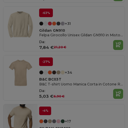
-63%
+31
Gildan GN910
Felpa Girocollo Unisex Gildan GN910 in Misto Cotone
Da:
7,84 €
21,20 €
-27%
+34
B&C BC03T
B&C T-shirt Uomo Manica Corta in Cotone Ringspun
Da:
5,03 €
6,90 €
-4%
+17