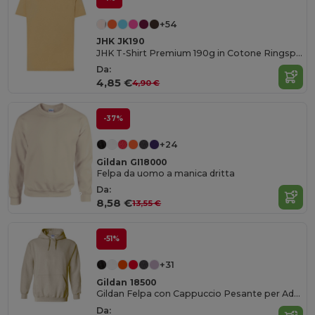
+54
JHK JK190
JHK T-Shirt Premium 190g in Cotone Ringspun
Da:
4,85 €
4,90 €
-37%
+24
Gildan GI18000
Felpa da uomo a manica dritta
Da:
8,58 €
13,55 €
-51%
+31
Gildan 18500
Gildan Felpa con Cappuccio Pesante per Adulti in Misto Cotone e Poliestere
Da: