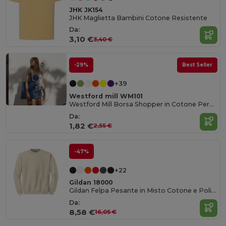
JHK JK154
JHK Maglietta Bambini Cotone Resistente
Da:
3,10 €
3,40 €
-29%
Best Seller
+39
Westford mill WM101
Westford Mill Borsa Shopper in Cotone Personalizzabile
Da:
1,82 €
2,55 €
-47%
+22
Gildan 18000
Gildan Felpa Pesante in Misto Cotone e Poliestere con Finiture Elastiche
Da:
8,58 €
16,05 €