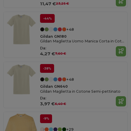
11,47 €
23,25 €
-44%
+48
Gildan GN180
Gildan Maglietta Uomo Manica Corta in Cotone Pesante
Da:
4,27 €
7,60 €
-38%
+48
Gildan GN640
Gildan Maglietta in Cotone Semi-pettinato
Da:
3,97 €
6,40 €
-9%
+29