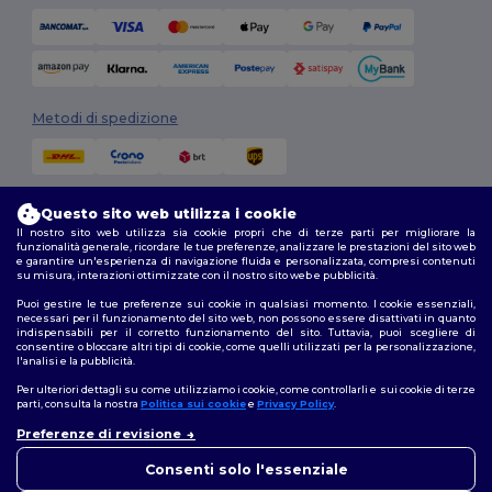
Metodi di spedizione
Questo sito web utilizza i cookie
Il nostro sito web utilizza sia cookie propri che di terze parti per migliorare la
funzionalità generale, ricordare le tue preferenze, analizzare le prestazioni del sito web
e garantire un'esperienza di navigazione fluida e personalizzata, compresi contenuti
su misura, interazioni ottimizzate con il nostro sito web e pubblicità.
Seguici
Puoi gestire le tue preferenze sui cookie in qualsiasi momento. I cookie essenziali,
necessari per il funzionamento del sito web, non possono essere disattivati in quanto
indispensabili per il corretto funzionamento del sito. Tuttavia, puoi scegliere di
consentire o bloccare altri tipi di cookie, come quelli utilizzati per la personalizzazione,
l'analisi e la pubblicità.
2026. Tutti i diritti riservati
Termini e Condizioni
|
Politica di personalizzazione
|
Informativa sulla
Per ulteriori dettagli su come utilizziamo i cookie, come controllarli e sui cookie di terze
privacy
|
Politica sui cookie
|
Site Map
parti, consulta la nostra
Politica sui cookie
e
Privacy Policy
.
Preferenze di revisione
👋
Ciao
Roma
|
Milano
|
Napoli
|
Torino
|
Palermo
|
Genova
|
Bologna
|
Firenze
|
In caso di domande o dubbi,
Consenti solo l'essenziale
Catania
|
Bari
puoi contattarci in qualsiasi