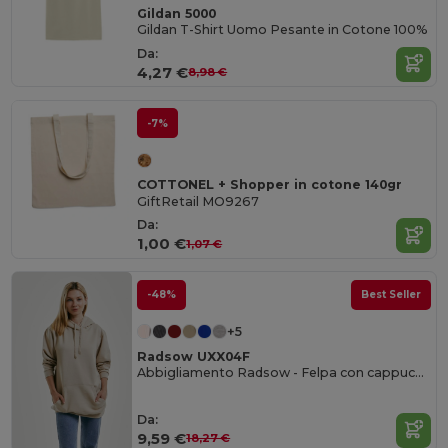
Gildan 5000
Gildan T-Shirt Uomo Pesante in Cotone 100%
Da:
4,27 €
8,98 €
-7%
COTTONEL + Shopper in cotone 140gr
GiftRetail MO9267
Da:
1,00 €
1,07 €
-48%
Best Seller
+5
Radsow UXX04F
Abbigliamento Radsow - Felpa con cappuccio Londra da donna
Da:
9,59 €
18,27 €