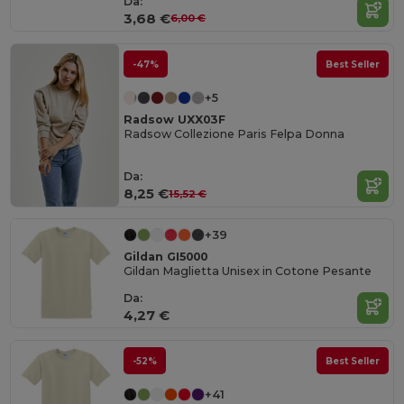
Da:
3,68 €
6,00 €
-47%
Best Seller
+5
Radsow UXX03F
Radsow Collezione Paris Felpa Donna
Da:
8,25 €
15,52 €
+39
Gildan GI5000
Gildan Maglietta Unisex in Cotone Pesante
Da:
4,27 €
-52%
Best Seller
+41