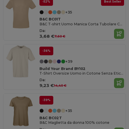
-52%
Best Seller
+35
B&C BC01T
B&C T-shirt Uomo Manica Corta Tubolare Contemporanea
Da:
3,68 €
7,60 €
-36%
+39
Build Your Brand BY102
T-Shirt Oversize Uomo in Cotone Senza Etichetta
Da:
9,23 €
14,40 €
-39%
+35
B&C BC02T
B&C Maglietta da donna 100% cotone