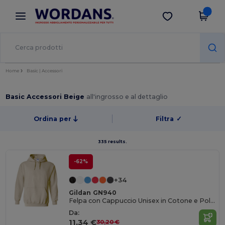
×
App Wordans
Scarica app
Prezzi migliori sull'app!
Home
Basic | Accessori
Basic Accessori Beige
all'ingrosso e al dettaglio
Ordina per
Filtra
✓
335 results.
-62%
+34
Gildan GN940
Felpa con Cappuccio Unisex in Cotone e Poliestere di Alta Qualità
Da:
11,34 €
30,20 €