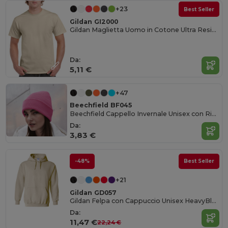
+23
Best Seller
Gildan GI2000
Gildan Maglietta Uomo in Cotone Ultra Resistente
Da:
5,11 €
+47
Beechfield BF045
Beechfield Cappello Invernale Unisex con Risvolto Termico
Da:
3,83 €
-48%
Best Seller
+21
Gildan GD057
Gildan Felpa con Cappuccio Unisex HeavyBlend™ per Tutte le Occasioni
Da:
11,47 €
22,24 €