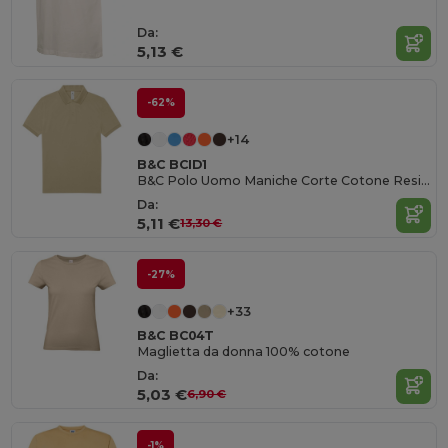
Da:
5,13 €
-62%
+14
B&C BCID1
B&C Polo Uomo Maniche Corte Cotone Resistente
Da:
5,11 €
13,30 €
-27%
+33
B&C BC04T
Maglietta da donna 100% cotone
Da:
5,03 €
6,90 €
-1%