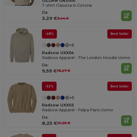
GILDAN GN3000
T-shirt Classica in Cotone
Da:
3,29 €
3,44 €
-48%
Best Seller
+5
Radsow UXX04
Radsow Apparel - The London Hoodie Uomo
Da:
9,59 €
18,27 €
-32%
Best Seller
+5
Radsow UXX03
Radsow Apparel - Felpa Paris Uomo
Da:
8,25 €
12,05 €