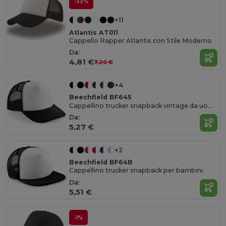
-33%
+11
Atlantis AT011
Cappello Rapper Atlantis con Stile Moderno
Da:
4,81 €
7,20 €
+4
Beechfield BF645
Cappellino trucker snapback vintage da uomo
Da:
5,27 €
+2
Beechfield BF64B
Cappellino trucker snapback per bambini
Da:
5,51 €
-1%