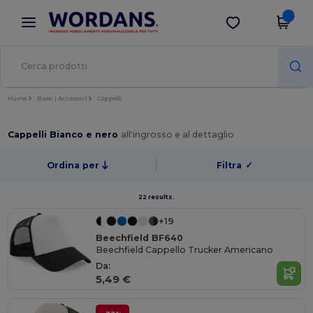
×
App Wordans
Scarica app
Prezzi migliori sull'app!
Home
Basic | Accessori
Cappelli
Cappelli Bianco e nero
all'ingrosso e al dettaglio
Ordina per
Filtra
✓
22 results.
+19
Beechfield BF640
Beechfield Cappello Trucker Americano
Da:
5,49 €