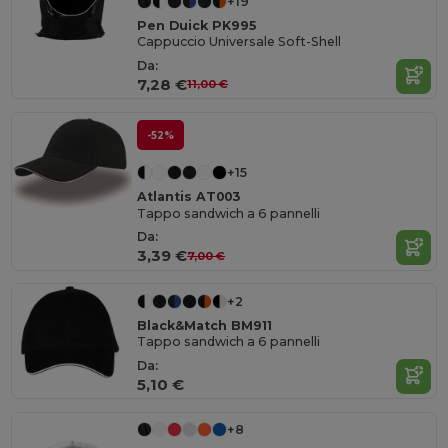
+19
Pen Duick PK995
Cappuccio Universale Soft-Shell
Da:
7,28 €
11,00 €
-52%
+15
Atlantis AT003
Tappo sandwich a 6 pannelli
Da:
3,39 €
7,00 €
+2
Black&Match BM911
Tappo sandwich a 6 pannelli
Da:
5,10 €
+8