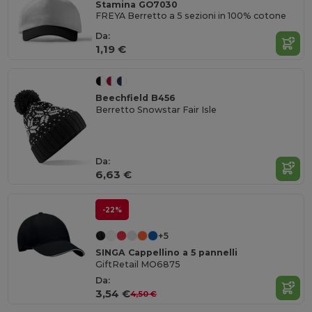
Stamina GO7030
FREYA Berretto a 5 sezioni in 100% cotone
Da:
1,19 €
Beechfield B456
Berretto Snowstar Fair Isle
Da:
6,63 €
-22%
+5
SINGA Cappellino a 5 pannelli
GiftRetail MO6875
Da:
3,54 €
4,50 €