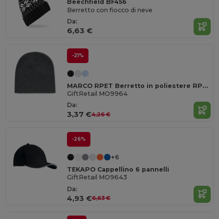
Beechfield BF456
Berretto con fiocco di neve
Da:
6,63 €
-21%
MARCO RPET Berretto in poliestere RPET
GiftRetail MO9964
Da:
3,37 €
4,26 €
-26%
+6
TEKAPO Cappellino 6 pannelli
GiftRetail MO9643
Da:
4,93 €
6,63 €