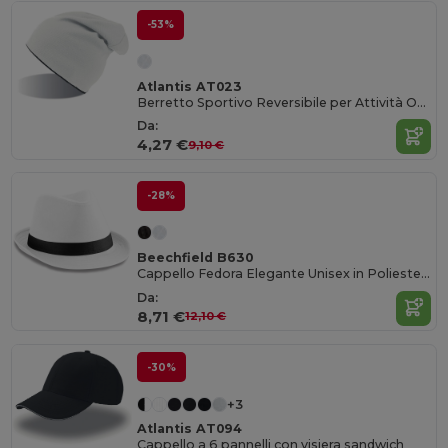
-53%
Atlantis AT023
Berretto Sportivo Reversibile per Attività Outdoor
Da:
4,27 €
9,10 €
-28%
Beechfield B630
Cappello Fedora Elegante Unisex in Poliestere
Da:
8,71 €
12,10 €
-30%
+3
Atlantis AT094
Cappello a 6 pannelli con visiera sandwich