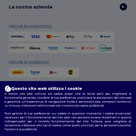
La nostra azienda
Metodi di pagamento
Metodi di spedizione
Questo sito web utilizza i cookie
Il nostro sito web utilizza sia cookie propri che di terze parti per migliorare la
funzionalità generale, ricordare le tue preferenze, analizzare le prestazioni del sito web
e garantire un'esperienza di navigazione fluida e personalizzata, compresi contenuti
su misura, interazioni ottimizzate con il nostro sito web e pubblicità.
Seguici
Puoi gestire le tue preferenze sui cookie in qualsiasi momento. I cookie essenziali,
necessari per il funzionamento del sito web, non possono essere disattivati in quanto
indispensabili per il corretto funzionamento del sito. Tuttavia, puoi scegliere di
consentire o bloccare altri tipi di cookie, come quelli utilizzati per la personalizzazione,
l'analisi e la pubblicità.
2026. Tutti i diritti riservati
Termini e Condizioni
|
Politica di personalizzazione
|
Informativa sulla