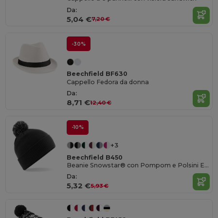
Da:
5,04 €
7,20 €
-30%
Beechfield BF630
Cappello Fedora da donna
Da:
8,71 €
12,40 €
-10%
+3
Beechfield B450
Beanie Snowstar® con Pompom e Polsini Elasticizzati
Da:
5,32 €
5,93 €