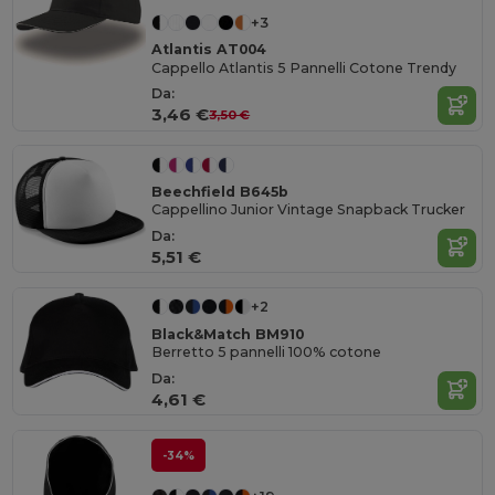
+3
Atlantis AT004
Cappello Atlantis 5 Pannelli Cotone Trendy
Da:
3,46 €
3,50 €
Beechfield B645b
Cappellino Junior Vintage Snapback Trucker
Da:
5,51 €
+2
Black&Match BM910
Berretto 5 pannelli 100% cotone
Da:
4,61 €
-34%