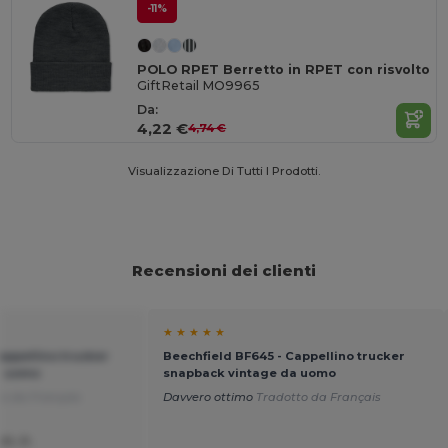
-11%
POLO RPET Berretto in RPET con risvolto
GiftRetail MO9965
Da:
4,22 €
4,74 €
Visualizzazione Di Tutti I Prodotti.
Recensioni dei clienti
★ ★ ★ ★ ★
appellino trucker
Beechfield BF645 - Cappellino trucker
a uomo
snapback vintage da uomo
o da Français
Davvero ottimo
Tradotto da Français
EL D.