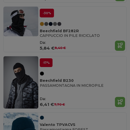
-30%
Beechfield BF282R
CAPPUCCIO IN PILE RICICLATO
Da:
5,84 €
8,40 €
-17%
Beechfield B230
PASSAMONTAGNA IN MICROPILE
Da:
6,41 €
7,70 €
Valento TPVACVS
Passamontagna FOREST