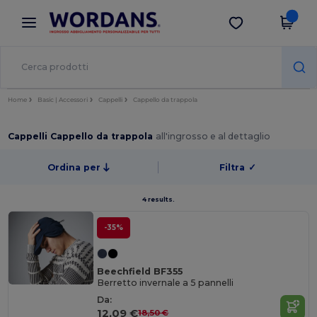
×
App Wordans
Scarica app
Prezzi migliori sull'app!
Home
Basic | Accessori
Cappelli
Cappello da trappola
Cappelli Cappello da trappola
all'ingrosso e al dettaglio
Ordina per
Filtra
✓
4 results.
-35%
Beechfield BF355
Berretto invernale a 5 pannelli
Da:
12,09 €
18,50 €