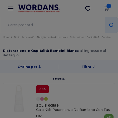
×
App Wordans
Scarica app
Prezzi migliori sull'app!
Home
Basic | Accessori
Abbigliamento da Lavoro
Ristorazione e Ospitalità
Bambini
Ristorazione e Ospitalità Bambini Bianca
all'ingrosso e al
dettaglio
Ordina per
Filtra
✓
5 results.
-38%
SOL'S 00599
Gala Kids Parannanza Da Bambino Con Tasche
Da: