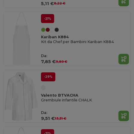
5,11 €
8,22 €
-21%
Kariban K884
Kit da Chef per Bambini Kariban K884
Da:
7,85 €
9,89 €
-29%
Valento BTVACHA
Grembiule infantile CHALK
Da:
9,51 €
13,31 €
-31%