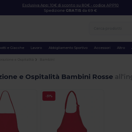
Esclusiva App: 10€ di sconto su 80€ - codice APP10
Spedizione
GRATIS
da 69 €
otti e Giacche
Lavoro
Abbigliamento Sportivo
Accessori
Altro
orazione e Ospitalità
Bambini
zione e Ospitalità Bambini Rosse
all'i
-31%