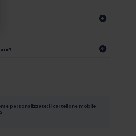
pare?
orse personalizzate: il cartellone mobile
o