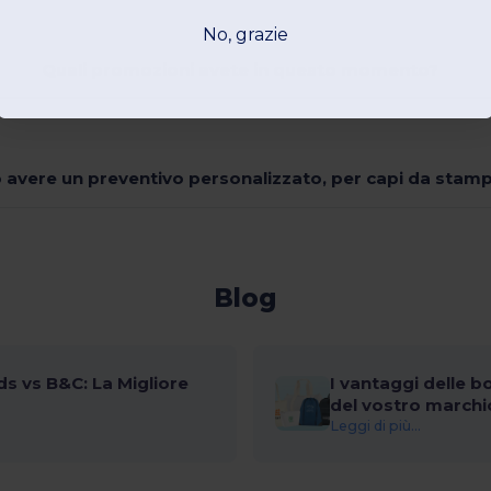
No, grazie
Quali promozioni avete in questo momento?
 avere un preventivo personalizzato, per capi da stam
Blog
s vs B&C: La Migliore
I vantaggi delle b
del vostro marchi
Leggi di più...