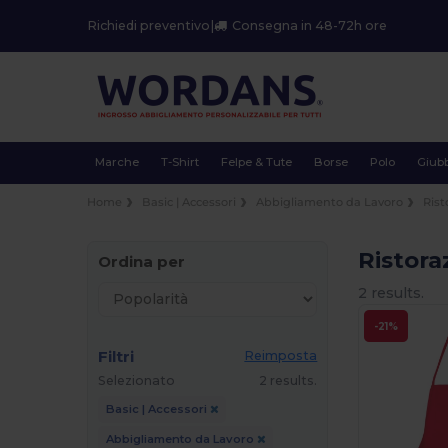
Richiedi preventivo
|
Consegna in 48-72h ore
Marche
T-Shirt
Felpe & Tute
Borse
Polo
Giubb
Home
Basic | Accessori
Abbigliamento da Lavoro
Rist
Ristora
Ordina per
2 results.
-21%
Filtri
Reimposta
Selezionato
2 results.
Basic | Accessori
Abbigliamento da Lavoro