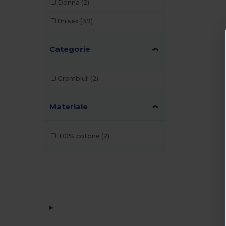
Donna
(2)
Unisex
(39)
Categorie
Grembiuli
(2)
Materiale
100% cotone
(2)