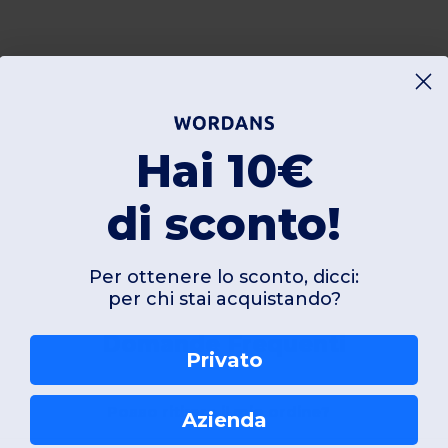
Hai 10€
di sconto!
Per ottenere lo sconto, dicci:
per chi stai acquistando?
Domande Frequenti
Privato
Posso ritirare il mio ordine?
Azienda