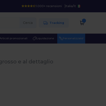
1.000+ recensioni
Italia
/
It
Cerca
Tracking
Articoli promozionali
Liquidazione
Personalizzalo!
ngrosso e al dettaglio