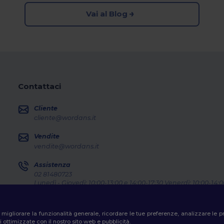
Vai al Blog
Contattaci
Cliente
cliente@wordans.it
Vendite
vendite@wordans.it
Assistenza
02 81480723
Lunedì - Giovedì: 10:00-13:00 e 14:00-17:30 Venerdì: 10:00-14:0
Dov'e' il mio pacco?
er migliorare la funzionalità generale, ricordare le tue preferenze, analizzare l
 ottimizzate con il nostro sito web e pubblicità.