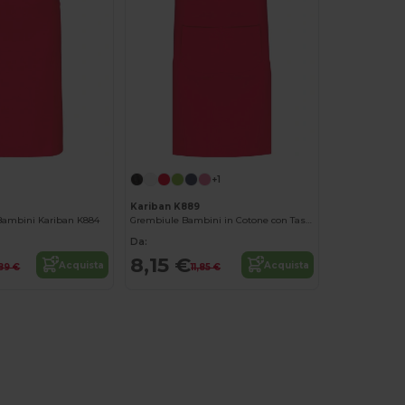
+1
Kariban K889
 Bambini Kariban K884
Grembiule Bambini in Cotone con Tasche
Da:
8,15 €
Acquista
Acquista
89 €
11,85 €