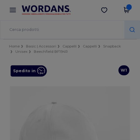
×
App Wordans
Scarica app
Prezzi migliori sull'app!
Home
Basic | Accessori
Cappelli
Cappelli
Snapback
Unisex
Beechfield BF194R
W1
Spedito in