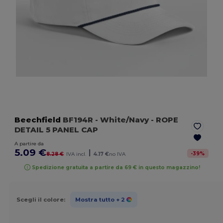
Beechfield
BF194R
- White/Navy
- ROPE
DETAIL 5 PANEL CAP
A partire da
5.09 €
|
-
39
%
8.28 €
IVA incl.
4.17 €
no IVA
Spedizione gratuita a partire da 69 € in questo magazzino!
Scegli il colore:
Mostra tutto
+ 2