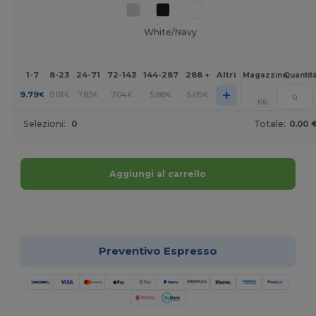
White/Navy
1-7
8-23
24-71
72-143
144-287
288 +
Altri
Magazzino
Quantit
+
9.79
9.01
7.83
7.04
5.88
5.09
€
€
€
€
€
€
66
Selezioni:
0
Totale:
0.00 
Aggiungi al carrello
Personalizzalo!
Preventivo Espresso