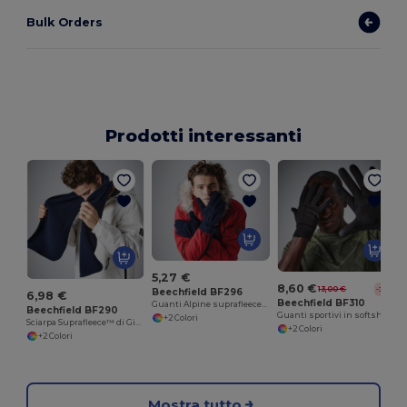
Bulk Orders
Prodotti interessanti
S
5,27 €
8,60 €
13,00 €
-34%
Beechfield BF296
6,98 €
Beechfield BF310
Guanti Alpine suprafleece™
Beechfield BF290
Guanti sportivi in softshell
+2 Colori
Sciarpa Suprafleece™ di Ginevra
+2 Colori
+2 Colori
Mostra tutto