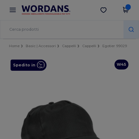
×
App Wordans
Scarica app
Prezzi migliori sull'app!
Home
Basic | Accessori
Cappelli
Cappelli
Egotier 99029
W45
Spedito in