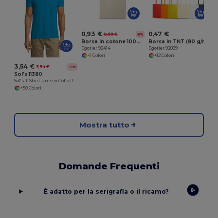
0,93 €
0,47 €
0,99 €
-6%
Borsa in cotone 100% (100 g/m²)
Borsa in TNT (80 g/m²)
Egotier 92414
Egotier 92839
+1 Colori
+12 Colori
3,54 €
3,94 €
-10%
Sol's 11380
Sol's T-Shirt Unisex Collo Rotondo di Alta Qualità
+50 Colori
Mostra tutto
Domande Frequenti
È adatto per la serigrafia o il ricamo?