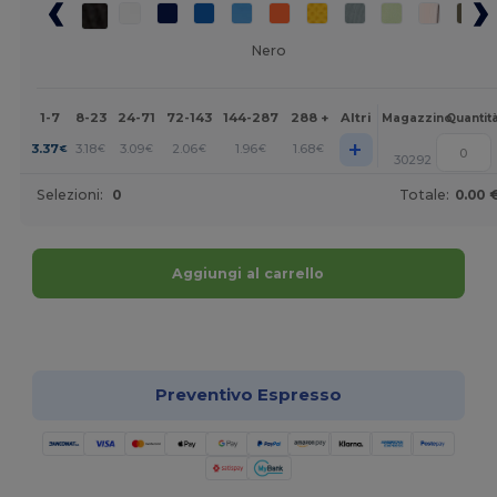
Nero
1-7
8-23
24-71
72-143
144-287
288 +
Altri
Magazzino
Quantit
+
3.37
3.18
3.09
2.06
1.96
1.68
€
€
€
€
€
€
30292
Selezioni:
0
Totale:
0.00 
Aggiungi al carrello
Personalizzalo!
Preventivo Espresso