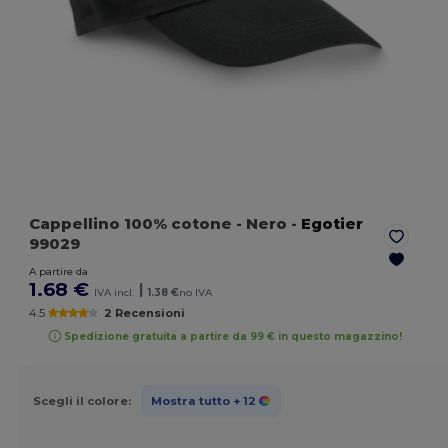
Cappellino 100% cotone
- Nero
-
Egotier
99029
A partire da
1.68 €
|
IVA incl.
1.38 €
no IVA
4.5
2 Recensioni
Spedizione gratuita a partire da 99 € in questo magazzino!
Scegli il colore:
Mostra tutto
+ 12