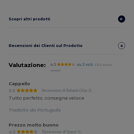
Scopri altri prodotti
Recensioni dei Clienti sul Prodotto
Valutazione:
4.5
su 2 voti
1302 articoli
venduti
Cappello
5.0
Recensione di Rafaela Diias D.
Tutto perfetto, consegna veloce
Tradotto da Português
Prezzo molto buono
4.0
Recensione di Guest U.