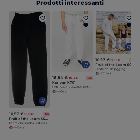
Prodotti interessanti
10,57 €
19,30 €
-45%
Fruit of the Loom SC290
Pantaloni da jogging
+6 Colori
18,84 €
36,15 €
-48%
Kariban K701
PANTALONI JOGGING BAMBINO
+4 Colori
10,57 €
16,48 €
-36%
Fruit of the Loom SS405
Pantalone fondo elasticizzato
+4 Colori