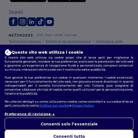
Seguici
2026. Tutti i diritti riservati
Termini e Condizioni
|
Politica di personalizzazione
|
Informativa sulla
privacy
|
Politica sui cookie
|
Site Map
Questo sito web utilizza i cookie
Il nostro sito web utilizza sia cookie propri che di terze parti per migliorare la
Roma
|
Milano
|
Napoli
|
Torino
|
Palermo
|
Genova
|
Bologna
|
Firenze
|
funzionalità generale, ricordare le tue preferenze, analizzare le prestazioni del sito web
Catania
|
Bari
e garantire un'esperienza di navigazione fluida e personalizzata, compresi contenuti
su misura, interazioni ottimizzate con il nostro sito web e pubblicità.
Puoi gestire le tue preferenze sui cookie in qualsiasi momento. I cookie essenziali,
necessari per il funzionamento del sito web, non possono essere disattivati in quanto
indispensabili per il corretto funzionamento del sito. Tuttavia, puoi scegliere di
consentire o bloccare altri tipi di cookie, come quelli utilizzati per la personalizzazione,
l'analisi e la pubblicità.
Per ulteriori dettagli su come utilizziamo i cookie, come controllarli e sui cookie di terze
parti, consulta la nostra
Politica sui cookie
e
Privacy Policy
.
Preferenze di revisione
👋
Ciao
In caso di domande o dubbi,
Consenti solo l'essenziale
puoi contattarci in qualsiasi
momento. Il nostro chatbot è
Consenti tutto
qui per aiutarti.