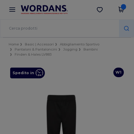
×
App Wordans
Scarica app
Prezzi migliori sull'app!
Home
Basic | Accessori
Abbigliamento Sportivo
Pantaloni & Pantaloncini
Jogging
Bambini
Finden & Hales LV883
W1
Spedito in