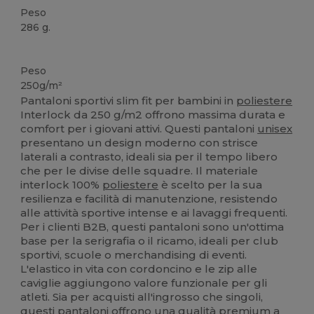
Peso
286 g.
Etichetta removibile
Peso
250g/m²
Pantaloni sportivi slim fit per bambini in
poliestere
Interlock da 250 g/m2 offrono massima durata e
comfort per i giovani attivi. Questi pantaloni
unisex
presentano un design moderno con strisce
laterali a contrasto, ideali sia per il tempo libero
che per le divise delle squadre. Il materiale
interlock 100%
poliestere
è scelto per la sua
resilienza e facilità di manutenzione, resistendo
alle attività sportive intense e ai lavaggi frequenti.
Per i clienti B2B, questi pantaloni sono un'ottima
base per la serigrafia o il ricamo, ideali per club
sportivi, scuole o merchandising di eventi.
L'elastico in vita con cordoncino e le zip alle
caviglie aggiungono valore funzionale per gli
atleti. Sia per acquisti all'ingrosso che singoli,
questi pantaloni offrono una qualità premium a