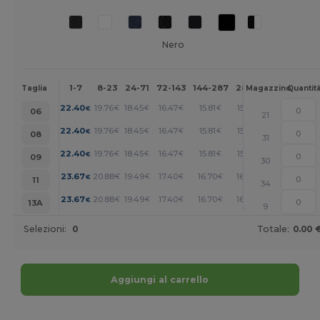
Nero
1-7
8-23
24-71
72-143
144-287
288 +
Altri
Taglia
Magazzino
Quantit
+
22.40
19.76
18.45
16.47
15.81
15.15
€
€
€
€
€
€
06
21
+
22.40
19.76
18.45
16.47
15.81
15.15
€
€
€
€
€
€
08
31
+
22.40
19.76
18.45
16.47
15.81
15.15
€
€
€
€
€
€
09
30
+
23.67
20.88
19.49
17.40
16.70
16.01
€
€
€
€
€
€
11
34
+
23.67
20.88
19.49
17.40
16.70
16.01
€
€
€
€
€
€
13A
9
Selezioni:
0
Totale:
0.00 
Aggiungi al carrello
Personalizzalo!