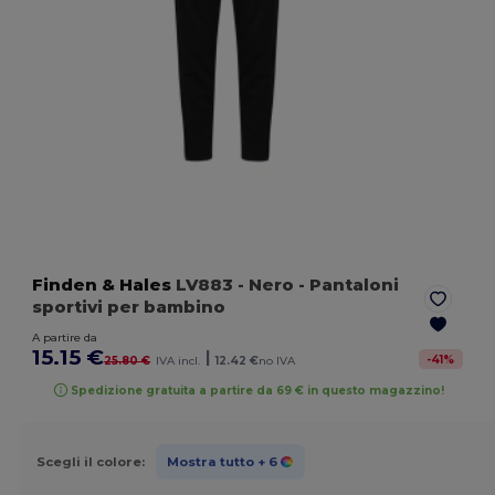
Finden & Hales
LV883
- Nero
- Pantaloni
sportivi per bambino
A partire da
15.15 €
|
-
41
%
25.80 €
IVA incl.
12.42 €
no IVA
Spedizione gratuita a partire da 69 € in questo magazzino!
Scegli il colore:
Mostra tutto
+ 6