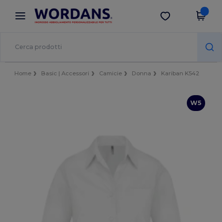
×
App Wordans
Scarica app
Prezzi migliori sull'app!
Home
Basic | Accessori
Camicie
Donna
Kariban K542
W5