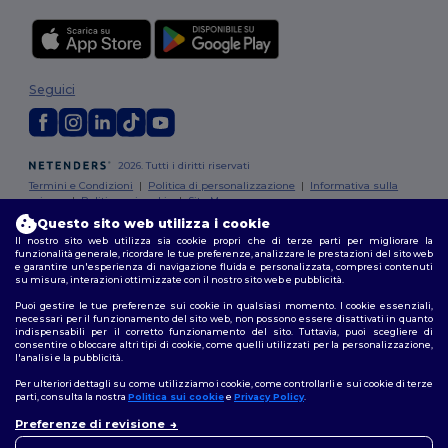
Seguici
2026. Tutti i diritti riservati
Termini e Condizioni
|
Politica di personalizzazione
|
Informativa sulla
privacy
|
Politica sui cookie
|
Site Map
Questo sito web utilizza i cookie
Il nostro sito web utilizza sia cookie propri che di terze parti per migliorare la
Roma
|
Milano
|
Napoli
|
Torino
|
Palermo
|
Genova
|
Bologna
|
Firenze
|
funzionalità generale, ricordare le tue preferenze, analizzare le prestazioni del sito web
Catania
|
Bari
e garantire un'esperienza di navigazione fluida e personalizzata, compresi contenuti
su misura, interazioni ottimizzate con il nostro sito web e pubblicità.
Puoi gestire le tue preferenze sui cookie in qualsiasi momento. I cookie essenziali,
necessari per il funzionamento del sito web, non possono essere disattivati in quanto
indispensabili per il corretto funzionamento del sito. Tuttavia, puoi scegliere di
consentire o bloccare altri tipi di cookie, come quelli utilizzati per la personalizzazione,
l'analisi e la pubblicità.
Per ulteriori dettagli su come utilizziamo i cookie, come controllarli e sui cookie di terze
parti, consulta la nostra
Politica sui cookie
e
Privacy Policy
.
Preferenze di revisione
👋
Ciao
In caso di domande o dubbi,