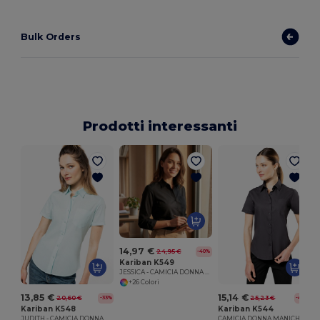
Bulk Orders
Prodotti interessanti
14,97 €
24,95 €
-40%
Kariban K549
JESSICA - CAMICIA DONNA MANICHE LUNGHE POLICOTONE POPELINE
+26 Colori
13,85 €
15,14 €
20,60 €
25,23 €
-33%
-40%
Kariban K548
Kariban K544
JUDITH - CAMICIA DONNA MANICHE CORTE POLICOTONE POPELINE
CAMICIA DONNA MANICHE CORTE POPELINE