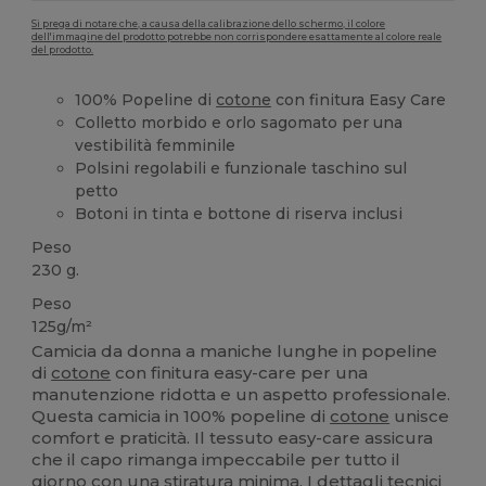
Si prega di notare che, a causa della calibrazione dello schermo, il colore
dell'immagine del prodotto potrebbe non corrispondere esattamente al colore reale
del prodotto.
100% Popeline di
cotone
con finitura Easy Care
Colletto morbido e orlo sagomato per una
vestibilità femminile
Polsini regolabili e funzionale taschino sul
petto
Botoni in tinta e bottone di riserva inclusi
Peso
230 g.
Peso
125g/m²
Camicia da donna a maniche lunghe in popeline
di
cotone
con finitura easy-care per una
manutenzione ridotta e un aspetto professionale.
Questa camicia in 100% popeline di
cotone
unisce
comfort e praticità. Il tessuto easy-care assicura
che il capo rimanga impeccabile per tutto il
giorno con una stiratura minima. I dettagli tecnici