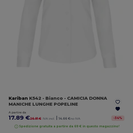
Kariban
K542
- Bianco
- CAMICIA DONNA
MANICHE LUNGHE POPELINE
A partire da
17.89 €
|
-
34
%
26.91 €
IVA incl.
14.66 €
no IVA
Spedizione gratuita a partire da 69 € in questo magazzino!