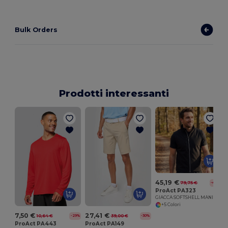
Bulk Orders
Prodotti interessanti
45,19 €
79,75 €
-43%
ProAct PA323
GIACCA SOFTSHELL MANICHE STACCABILI
+5 Colori
7,50 €
27,41 €
10,64 €
39,00 €
-29%
-30%
ProAct PA443
ProAct PA149