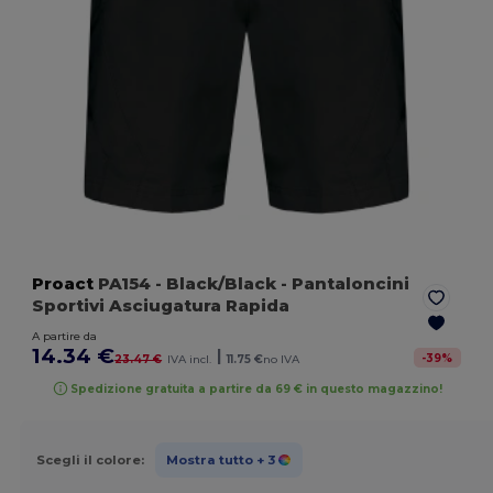
Proact
PA154
- Black/Black
- Pantaloncini
Sportivi Asciugatura Rapida
A partire da
14.34 €
|
-
39
%
23.47 €
IVA incl.
11.75 €
no IVA
Spedizione gratuita a partire da 69 € in questo magazzino!
Scegli il colore:
Mostra tutto
+ 3