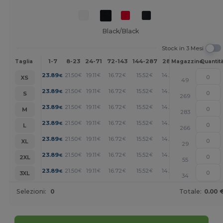
Black/Black
Stock in 3 Mesi
1-7
8-23
24-71
72-143
144-287
288 +
Altri
Taglia
Magazzino
Quantit
+
23.89
21.50
19.11
16.72
15.52
14.34
€
€
€
€
€
€
XS
49
+
23.89
21.50
19.11
16.72
15.52
14.34
€
€
€
€
€
€
S
269
+
23.89
21.50
19.11
16.72
15.52
14.34
€
€
€
€
€
€
M
283
+
23.89
21.50
19.11
16.72
15.52
14.34
€
€
€
€
€
€
L
266
+
23.89
21.50
19.11
16.72
15.52
14.34
€
€
€
€
€
€
XL
29
+
23.89
21.50
19.11
16.72
15.52
14.34
€
€
€
€
€
€
2XL
55
+
23.89
21.50
19.11
16.72
15.52
14.34
€
€
€
€
€
€
3XL
34
Selezioni:
0
Totale:
0.00 