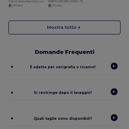
T-Shirt Uomo Maniche Lunghe
PANTALONCINO UOMO - TESSUTO ELASTICIZZATO
+9 Colori
+3 Colori
Mostra tutto
Domande Frequenti
È adatto per serigrafia o ricamo?
Si restringe dopo il lavaggio?
Quali taglie sono disponibili?