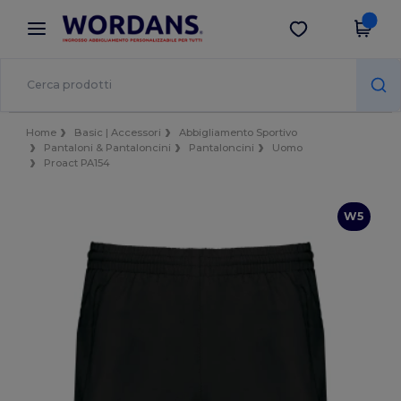
×
App Wordans
Scarica app
Prezzi migliori sull'app!
Home
Basic | Accessori
Abbigliamento Sportivo
Pantaloni & Pantaloncini
Pantaloncini
Uomo
Proact PA154
W5