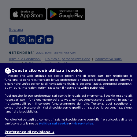
Seguici
2026. Tutti i diritti riservati
Termini e Condizioni
|
Politica di personalizzazione
|
Informativa sulla
privacy
|
Politica sui cookie
|
Site Map
Questo sito web utilizza i cookie
Il nostro sito web utilizza sia cookie propri che di terze parti per migliorare la
Roma
|
Milano
|
Napoli
|
Torino
|
Palermo
|
Genova
|
Bologna
|
Firenze
|
funzionalità generale, ricordare le tue preferenze, analizzare le prestazioni del sito web
Catania
|
Bari
e garantire un'esperienza di navigazione fluida e personalizzata, compresi contenuti
su misura, interazioni ottimizzate con il nostro sito web e pubblicità.
Puoi gestire le tue preferenze sui cookie in qualsiasi momento. I cookie essenziali,
necessari per il funzionamento del sito web, non possono essere disattivati in quanto
indispensabili per il corretto funzionamento del sito. Tuttavia, puoi scegliere di
consentire o bloccare altri tipi di cookie, come quelli utilizzati per la personalizzazione,
l'analisi e la pubblicità.
Per ulteriori dettagli su come utilizziamo i cookie, come controllarli e sui cookie di terze
parti, consulta la nostra
Politica sui cookie
e
Privacy Policy
.
Preferenze di revisione
👋
Ciao