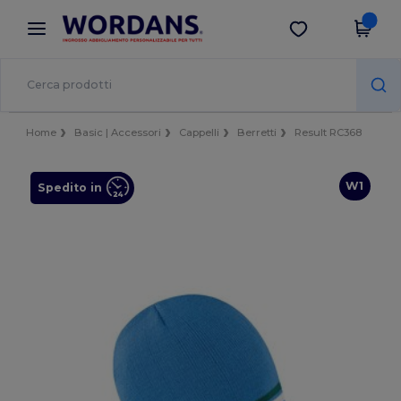
×
App Wordans
Scarica app
Prezzi migliori sull'app!
Home
Basic | Accessori
Cappelli
Berretti
Result RC368
W1
Spedito in