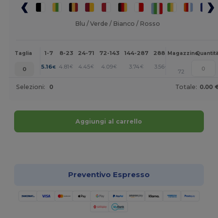
Blu / Verde / Bianco / Rosso
1-7
8-23
24-71
72-143
144-287
288 +
Altri
Taglia
Magazzino
Quantit
+
5.16
4.81
4.45
4.09
3.74
3.56
€
€
€
€
€
€
0
72
Selezioni:
0
Totale:
0.00 
Aggiungi al carrello
Personalizzalo!
Preventivo Espresso