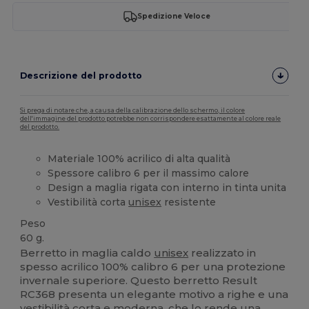
Spedizione Veloce
Descrizione del prodotto
Si prega di notare che, a causa della calibrazione dello schermo, il colore
dell'immagine del prodotto potrebbe non corrispondere esattamente al colore reale
del prodotto.
Materiale 100% acrilico di alta qualità
Spessore calibro 6 per il massimo calore
Design a maglia rigata con interno in tinta unita
Vestibilità corta
unisex
resistente
Peso
60 g.
Berretto in maglia caldo
unisex
realizzato in
spesso acrilico 100% calibro 6 per una protezione
invernale superiore. Questo berretto Result
RC368 presenta un elegante motivo a righe e una
vestibilità corta e moderna, che lo rende una