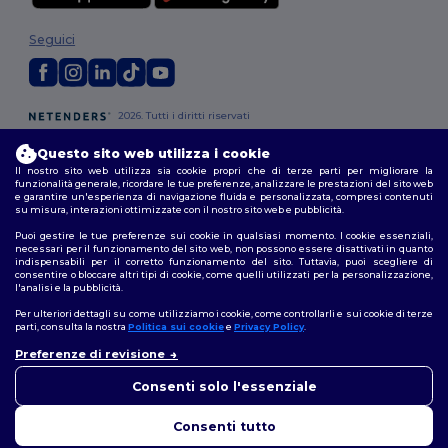
Seguici
2026. Tutti i diritti riservati
Termini e Condizioni
|
Politica di personalizzazione
|
Informativa sulla
privacy
|
Politica sui cookie
|
Site Map
Questo sito web utilizza i cookie
Il nostro sito web utilizza sia cookie propri che di terze parti per migliorare la
funzionalità generale, ricordare le tue preferenze, analizzare le prestazioni del sito web
Roma
|
Milano
|
Napoli
|
Torino
|
Palermo
|
Genova
|
Bologna
|
Firenze
|
e garantire un'esperienza di navigazione fluida e personalizzata, compresi contenuti
su misura, interazioni ottimizzate con il nostro sito web e pubblicità.
Catania
|
Bari
Puoi gestire le tue preferenze sui cookie in qualsiasi momento. I cookie essenziali,
necessari per il funzionamento del sito web, non possono essere disattivati in quanto
indispensabili per il corretto funzionamento del sito. Tuttavia, puoi scegliere di
consentire o bloccare altri tipi di cookie, come quelli utilizzati per la personalizzazione,
l'analisi e la pubblicità.
Per ulteriori dettagli su come utilizziamo i cookie, come controllarli e sui cookie di terze
parti, consulta la nostra
Politica sui cookie
e
Privacy Policy
.
Preferenze di revisione
👋
Ciao
In caso di domande o dubbi,
Consenti solo l'essenziale
puoi contattarci in qualsiasi
momento. Il nostro chatbot è
Consenti tutto
qui per aiutarti.