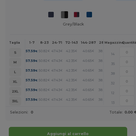
Grey/Black
1-7
8-23
24-71
72-143
144-287
288 +
Altri
Taglia
Magazzino
Quantit
+
57.59
50.82
47.43
42.35
40.65
38.96
€
€
€
€
€
€
S
14
+
57.59
50.82
47.43
42.35
40.65
38.96
€
€
€
€
€
€
M
35
+
57.59
50.82
47.43
42.35
40.65
38.96
€
€
€
€
€
€
L
38
+
57.59
50.82
47.43
42.35
40.65
38.96
€
€
€
€
€
€
XL
32
+
57.59
50.82
47.43
42.35
40.65
38.96
€
€
€
€
€
€
2XL
12
+
57.59
50.82
47.43
42.35
40.65
38.96
€
€
€
€
€
€
3XL
13
Selezioni:
0
Totale:
0.00 
Aggiungi al carrello