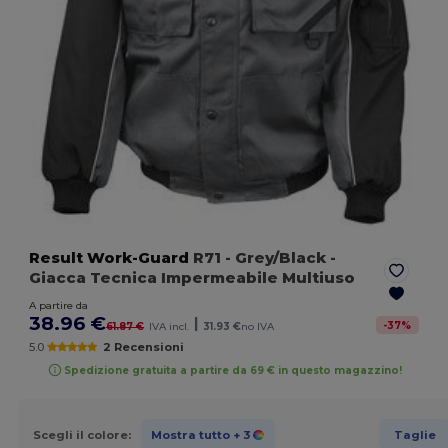
Result Work-Guard
R71
- Grey/Black
-
Giacca Tecnica Impermeabile Multiuso
A partire da
38.96 €
|
-
37
%
61.87 €
IVA incl.
31.93 €
no IVA
5.0
2 Recensioni
Spedizione gratuita a partire da 69 € in questo magazzino!
Scegli il colore:
Mostra tutto
+ 3
Taglie