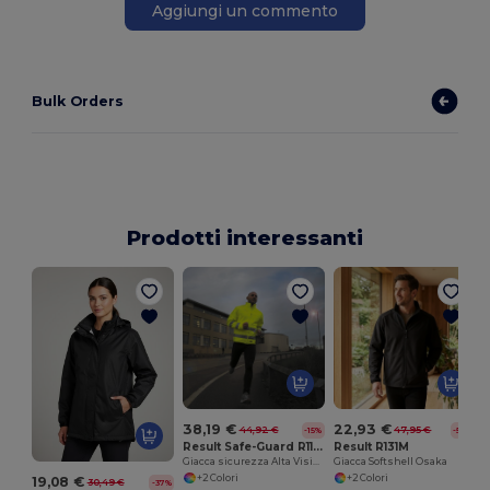
Aggiungi un commento
Bulk Orders
Prodotti interessanti
38,19 €
22,93 €
44,92 €
47,95 €
-15%
-52%
Result Safe-Guard R117X
Result R131M
Giacca sicurezza Alta Visibilità
Giacca Softshell Osaka
+2 Colori
+2 Colori
19,08 €
30,49 €
-37%