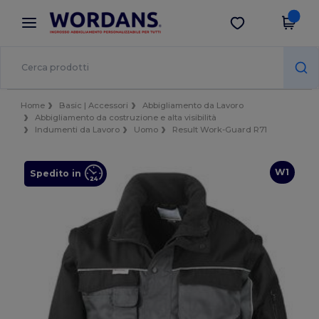
×
App Wordans
Scarica app
Prezzi migliori sull'app!
Home
Basic | Accessori
Abbigliamento da Lavoro
Abbigliamento da costruzione e alta visibilità
Indumenti da Lavoro
Uomo
Result Work-Guard R71
W1
Spedito in