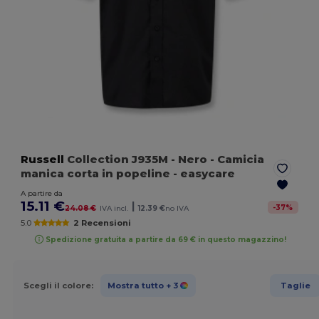
Russell
Collection J935M
- Nero
- Camicia
manica corta in popeline - easycare
A partire da
15.11 €
|
-
37
%
24.08 €
IVA incl.
12.39 €
no IVA
5.0
2 Recensioni
Spedizione gratuita a partire da 69 € in questo magazzino!
Scegli il colore:
Mostra tutto
+ 3
Taglie