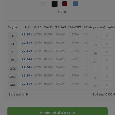
Nero
1-7
8-23
24-71
72-143
144-287
288 +
Altri
Taglia
Magazzino
Quantit
+
22.34
19.71
18.39
16.42
15.77
15.11
€
€
€
€
€
€
S
8
+
22.34
19.71
18.39
16.42
15.77
15.11
€
€
€
€
€
€
M
21
+
22.34
19.71
18.39
16.42
15.77
15.11
€
€
€
€
€
€
L
16
+
22.34
19.71
18.39
16.42
15.77
15.11
€
€
€
€
€
€
XL
24
+
22.34
19.71
18.39
16.42
15.77
15.11
€
€
€
€
€
€
2XL
11
+
22.34
19.71
18.39
16.42
15.77
15.11
€
€
€
€
€
€
3XL
30
+
22.34
19.71
18.39
16.42
15.77
15.11
€
€
€
€
€
€
4XL
12
Selezioni:
0
Totale:
0.00 
Aggiungi al carrello