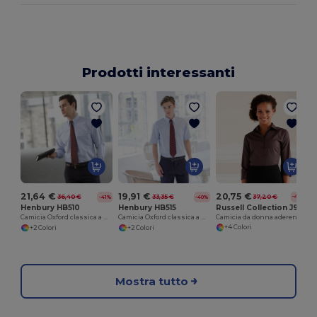
Prodotti interessanti
20,75 €
21,64 €
19,91 €
37,20 €
36,40 €
33,35 €
-44%
-41%
-40%
Russell Collection J946F
Henbury HB510
Henbury HB515
Camicia da donna aderente con manica ¾ easycare
Camicia Oxford classica a maniche lunghe
Camicia Oxford classica a maniche corte
+4 Colori
+2 Colori
+2 Colori
Mostra tutto