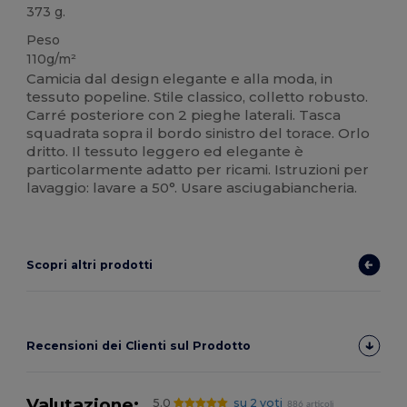
373 g.
Peso
110g/m²
Camicia dal design elegante e alla moda, in
tessuto popeline. Stile classico, colletto robusto.
Carré posteriore con 2 pieghe laterali. Tasca
squadrata sopra il bordo sinistro del torace. Orlo
dritto. Il tessuto leggero ed elegante è
particolarmente adatto per ricami. Istruzioni per
lavaggio: lavare a 50°. Usare asciugabiancheria.
Scopri altri prodotti
Recensioni dei Clienti sul Prodotto
Valutazione:
5.0
su 2 voti
886 articoli