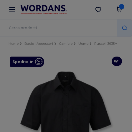
×
App Wordans
Scarica app
Prezzi migliori sull'app!
Home
Basic | Accessori
Camicie
Uomo
Russell J935M
W1
Spedito in