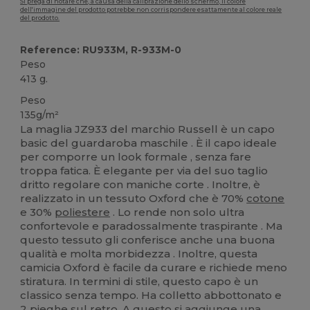
Si prega di notare che, a causa della calibrazione dello schermo, il colore
dell'immagine del prodotto potrebbe non corrispondere esattamente al colore reale
del prodotto.
Reference: RU933M, R-933M-0
Peso
413 g.
Peso
135g/m²
La maglia JZ933 del marchio Russell è un capo
basic del guardaroba maschile . È il capo ideale
per comporre un look formale , senza fare
troppa fatica. È elegante per via del suo taglio
dritto regolare con maniche corte . Inoltre, è
realizzato in un tessuto Oxford che è 70%
cotone
e 30%
poliestere
. Lo rende non solo ultra
confortevole e paradossalmente traspirante . Ma
questo tessuto gli conferisce anche una buona
qualità e molta morbidezza . Inoltre, questa
camicia Oxford è facile da curare e richiede meno
stiratura. In termini di stile, questo capo è un
classico senza tempo. Ha colletto abbottonato e
2 pieghe sul retro. A questo si aggiunge una