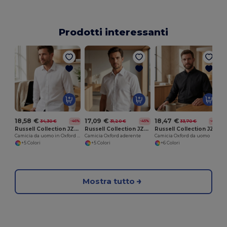
Prodotti interessanti
18,58 €
17,09 €
18,47 €
34,30 €
31,20 €
33,70 €
-46%
-45%
-45%
Russell Collection JZ922
Russell Collection JZ923
Russell Collection JZ932
Camicia da uomo in Oxford aderente con collo italiano
Camicia Oxford aderente
Camicia Oxford da uomo
+5 Colori
+5 Colori
+6 Colori
Mostra tutto