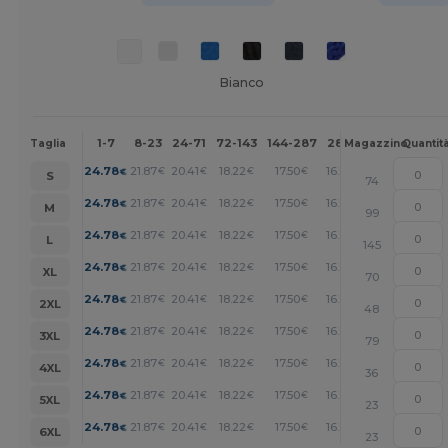
Bianco
1-7
8-23
24-71
72-143
144-287
288 +
Altri
Taglia
Magazzino
Quantit
+
24.78
21.87
20.41
18.22
17.50
16.77
€
€
€
€
€
€
S
74
+
24.78
21.87
20.41
18.22
17.50
16.77
€
€
€
€
€
€
M
99
+
24.78
21.87
20.41
18.22
17.50
16.77
€
€
€
€
€
€
L
145
+
24.78
21.87
20.41
18.22
17.50
16.77
€
€
€
€
€
€
XL
70
+
24.78
21.87
20.41
18.22
17.50
16.77
€
€
€
€
€
€
2XL
48
+
24.78
21.87
20.41
18.22
17.50
16.77
€
€
€
€
€
€
3XL
79
+
24.78
21.87
20.41
18.22
17.50
16.77
€
€
€
€
€
€
4XL
36
+
24.78
21.87
20.41
18.22
17.50
16.77
€
€
€
€
€
€
5XL
23
+
24.78
21.87
20.41
18.22
17.50
16.77
€
€
€
€
€
€
6XL
23