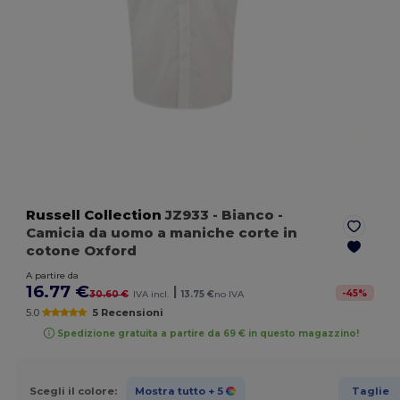
Russell Collection
JZ933
- Bianco
-
Camicia da uomo a maniche corte in
cotone Oxford
A partire da
16.77 €
|
-
45
%
30.60 €
IVA incl.
13.75 €
no IVA
5.0
5 Recensioni
Spedizione gratuita a partire da 69 € in questo magazzino!
Scegli il colore:
Mostra tutto
+ 5
Taglie