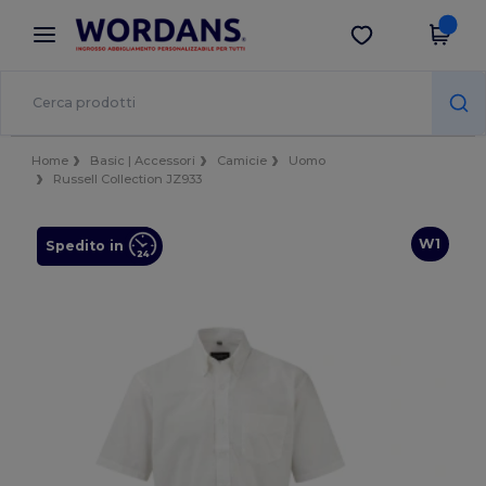
×
App Wordans
Scarica app
Prezzi migliori sull'app!
Home
Basic | Accessori
Camicie
Uomo
Russell Collection JZ933
W1
Spedito in