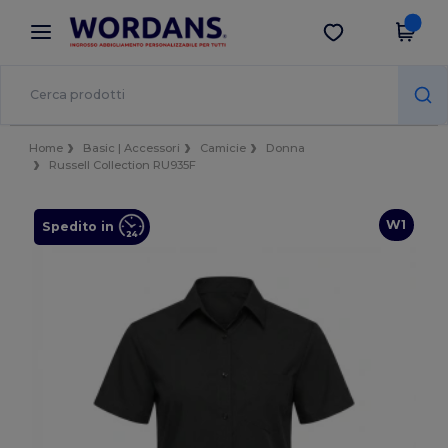
×
App Wordans
Scarica app
Prezzi migliori sull'app!
Home
Basic | Accessori
Camicie
Donna
Russell Collection RU935F
W1
Spedito in