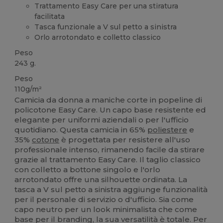
Trattamento Easy Care per una stiratura
facilitata
Tasca funzionale a V sul petto a sinistra
Orlo arrotondato e colletto classico
Peso
243 g.
Peso
110g/m²
Camicia da donna a maniche corte in popeline di
policotone Easy Care. Un capo base resistente ed
elegante per uniformi aziendali o per l'ufficio
quotidiano. Questa camicia in 65%
poliestere
e
35%
cotone
è progettata per resistere all'uso
professionale intenso, rimanendo facile da stirare
grazie al trattamento Easy Care. Il taglio classico
con colletto a bottone singolo e l'orlo
arrotondato offre una silhouette ordinata. La
tasca a V sul petto a sinistra aggiunge funzionalità
per il personale di servizio o d'ufficio. Sia come
capo neutro per un look minimalista che come
base per il branding, la sua versatilità è totale. Per