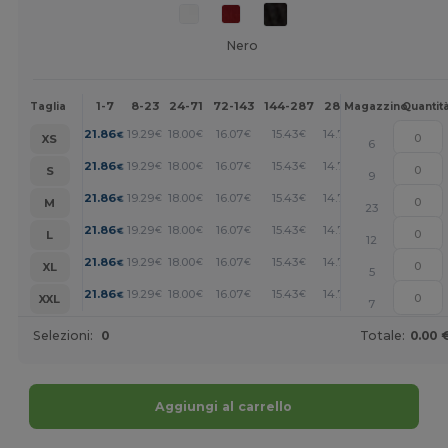
Nero
1-7
8-23
24-71
72-143
144-287
288 +
Altri
Taglia
Magazzino
Quantit
+
21.86
19.29
18.00
16.07
15.43
14.78
€
€
€
€
€
€
XS
6
+
21.86
19.29
18.00
16.07
15.43
14.78
€
€
€
€
€
€
S
9
+
21.86
19.29
18.00
16.07
15.43
14.78
€
€
€
€
€
€
M
23
+
21.86
19.29
18.00
16.07
15.43
14.78
€
€
€
€
€
€
L
12
+
21.86
19.29
18.00
16.07
15.43
14.78
€
€
€
€
€
€
XL
5
+
21.86
19.29
18.00
16.07
15.43
14.78
€
€
€
€
€
€
XXL
7
Selezioni:
0
Totale:
0.00 
Aggiungi al carrello