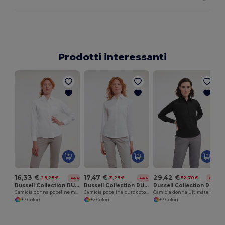
Prodotti interessanti
16,33 €
17,47 €
29,42 €
29,25 €
31,25 €
52,70 €
-44%
-44%
-44%
Russell Collection RU934F
Russell Collection RU936F
Russell Collection RU956F
Camicia donna popeline maniche lunghe
Camicia popeline puro cotone maniche lunghe
Camicia donna Ultimate maniche lunghe non-stiro
+3 Colori
+2 Colori
+3 Colori