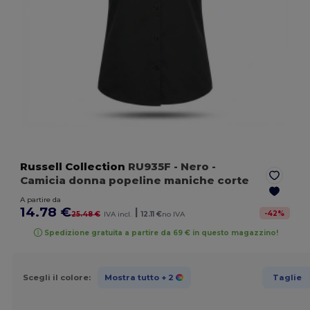
Russell Collection
RU935F
- Nero
-
Camicia donna popeline maniche corte
A partire da
14.78 €
|
-
42
%
25.48 €
IVA incl.
12.11 €
no IVA
Spedizione gratuita a partire da 69 € in questo magazzino!
Scegli il colore:
Mostra tutto
+ 2
Taglie