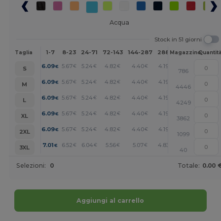
Acqua
Stock in 51 giorni
1-7
8-23
24-71
72-143
144-287
288 +
Altri
Taglia
Magazzino
Quantit
+
6.09
5.67
5.24
4.82
4.40
4.19
€
€
€
€
€
€
S
786
+
6.09
5.67
5.24
4.82
4.40
4.19
€
€
€
€
€
€
M
4446
+
6.09
5.67
5.24
4.82
4.40
4.19
€
€
€
€
€
€
L
4249
+
6.09
5.67
5.24
4.82
4.40
4.19
€
€
€
€
€
€
XL
3862
+
6.09
5.67
5.24
4.82
4.40
4.19
€
€
€
€
€
€
2XL
1099
+
7.01
6.52
6.04
5.56
5.07
4.83
€
€
€
€
€
€
3XL
40
Selezioni:
0
Totale:
0.00 
Aggiungi al carrello