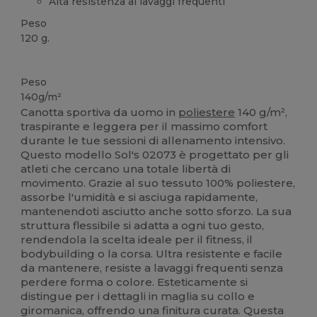
Alta resistenza ai lavaggi frequenti
Peso
120 g.
Alta disponibilità
Peso
140g/m²
Canotta sportiva da uomo in
poliestere
140 g/m²,
traspirante e leggera per il massimo comfort
durante le tue sessioni di allenamento intensivo.
Questo modello Sol's 02073 è progettato per gli
atleti che cercano una totale libertà di
movimento. Grazie al suo tessuto 100% poliestere,
assorbe l'umidità e si asciuga rapidamente,
mantenendoti asciutto anche sotto sforzo. La sua
struttura flessibile si adatta a ogni tuo gesto,
rendendola la scelta ideale per il fitness, il
bodybuilding o la corsa. Ultra resistente e facile
da mantenere, resiste a lavaggi frequenti senza
perdere forma o colore. Esteticamente si
distingue per i dettagli in maglia su collo e
giromanica, offrendo una finitura curata. Questa