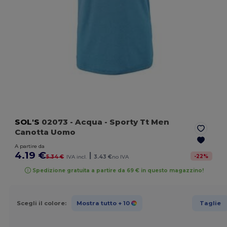
SOL'S
02073
- Acqua
- Sporty Tt Men
Canotta Uomo
A partire da
4.19 €
|
-
22
%
5.34 €
IVA incl.
3.43 €
no IVA
Spedizione gratuita a partire da 69 € in questo magazzino!
Scegli il colore:
Mostra tutto
+ 10
Taglie