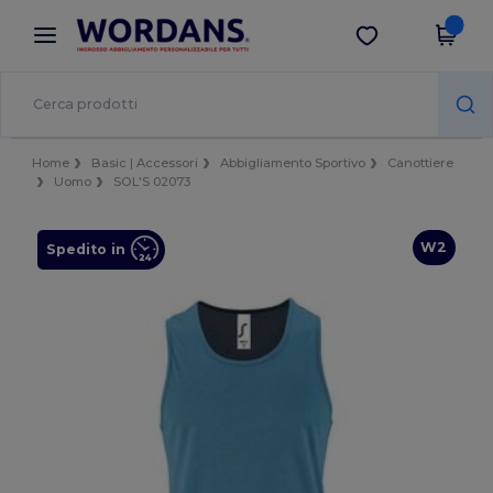
×
App Wordans
Scarica app
Prezzi migliori sull'app!
Home
Basic | Accessori
Abbigliamento Sportivo
Canottiere
Uomo
SOL'S 02073
W2
Spedito in