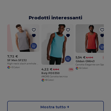
Prodotti interessanti
T
7,72 €
5,54 €
6,40 €
-13%
SF Men SF232
Gildan GN643
High neck slash armhole vest
Canotta Elegante con Spalline Larghe
+3 Colori
+6 Colori
4,22 €
5,18 €
-19%
Roly PD0350
ANDRE Canotta tecnica
+8 Colori
Mostra tutto