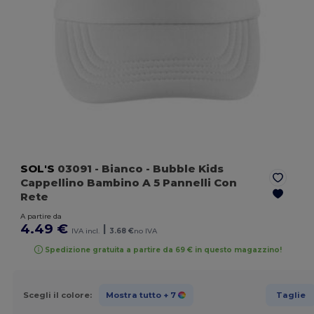
SOL'S
03091
- Bianco
- Bubble Kids
Cappellino Bambino A 5 Pannelli Con
Rete
A partire da
4.49 €
|
IVA incl.
3.68 €
no IVA
Spedizione gratuita a partire da 69 € in questo magazzino!
Scegli il colore:
Mostra tutto
+ 7
Taglie