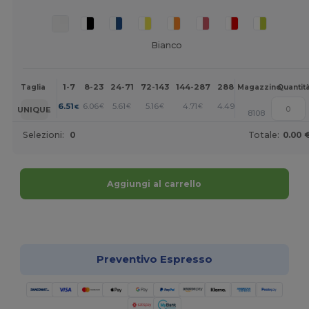
Bianco
1-7
8-23
24-71
72-143
144-287
288 +
Altri
Taglia
Magazzino
Quantit
+
6.51
6.06
5.61
5.16
4.71
4.49
€
€
€
€
€
€
UNIQUE
8108
Selezioni:
0
Totale:
0.00 
Aggiungi al carrello
Personalizzalo!
Preventivo Espresso