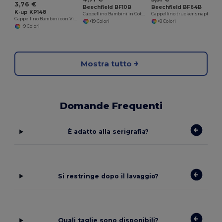
3,76 €
Beechfield BF10B
Beechfield BF64B
K-up KP148
Cappellino Bambini in Cotone Personalizzabile
Cappellino trucker snapback per bambini
Cappellino Bambini con Visiera a Contrasto e 5 Pannelli
+19 Colori
+8 Colori
+9 Colori
Mostra tutto
Domande Frequenti
È adatto alla serigrafia?
Si restringe dopo il lavaggio?
Quali taglie sono disponibili?