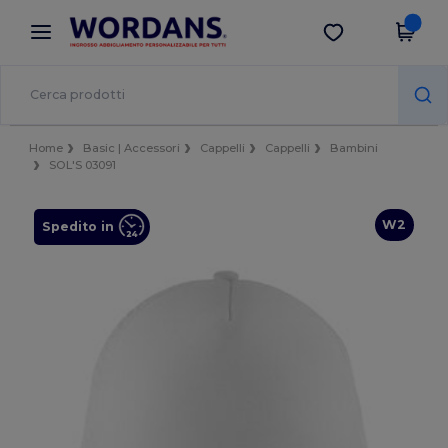
×
App Wordans
Scarica app
Prezzi migliori sull'app!
Home
Basic | Accessori
Cappelli
Cappelli
Bambini
SOL'S 03091
W2
Spedito in