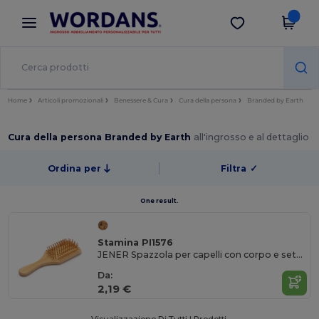
×
App Wordans
Scarica app
Prezzi migliori sull'app!
Home
Articoli promozionali
Benessere & Cura
Cura della persona
Branded by Earth
Cura della persona Branded by Earth
all'ingrosso e al dettaglio
Ordina per
Filtra
✓
One result.
Stamina PI1576
JENER Spazzola per capelli con corpo e setole in bambù
Da:
2,19 €