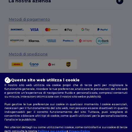
La nostra azienda
Metodi di pagamento
Metodi di spedizione
Questo sito web utilizza i cookie
Il nostro sito web utilizza sia cookie propri che di terze parti per migliorare la
funzionalità generale, ricordare le tue preferenze, analizzare le prestazioni del sito web
e garantire un'esperienza di navigazione fluida e personalizzata, compresi contenuti
su misura, interazioni ottimizzate con il nostro sito web e pubblicità.
Seguici
Puoi gestire le tue preferenze sui cookie in qualsiasi momento. I cookie essenziali,
necessari per il funzionamento del sito web, non possono essere disattivati in quanto
indispensabili per il corretto funzionamento del sito. Tuttavia, puoi scegliere di
consentire o bloccare altri tipi di cookie, come quelli utilizzati per la personalizzazione,
l'analisi e la pubblicità.
2026. Tutti i diritti riservati
Termini e Condizioni
|
Politica di personalizzazione
|
Informativa sulla
Per ulteriori dettagli su come utilizziamo i cookie, come controllarli e sui cookie di terze
privacy
|
Politica sui cookie
|
Site Map
parti, consulta la nostra
Politica sui cookie
e
Privacy Policy
.