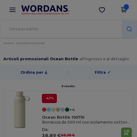
×
App Wordans
Scarica app
Prezzi migliori sull'app!
Home
Articoli promozionali
Articoli promozionali Ocean Bottle
all'ingrosso e al dettaglio
Ordina per
Filtra
✓
9 results.
-43%
+4
Ocean Bottle 100751
Borraccia da 500 ml con isolamento sottovuoto Ocean Bottle
Da:
38,89 €
68,38 €