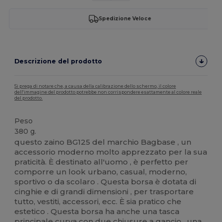
Spedizione Veloce
Descrizione del prodotto
Si prega di notare che, a causa della calibrazione dello schermo, il colore
dell'immagine del prodotto potrebbe non corrispondere esattamente al colore reale
del prodotto.
Peso
380 g.
questo zaino BG125 del marchio Bagbase , un
accessorio moderno molto apprezzato per la sua
praticità. È destinato all'uomo , è perfetto per
comporre un look urbano, casual, moderno,
sportivo o da scolaro . Questa borsa è dotata di
cinghie e di grandi dimensioni , per trasportare
tutto, vestiti, accessori, ecc. È sia pratico che
estetico . Questa borsa ha anche una tasca
principale curva con due chiusure a gancio , una