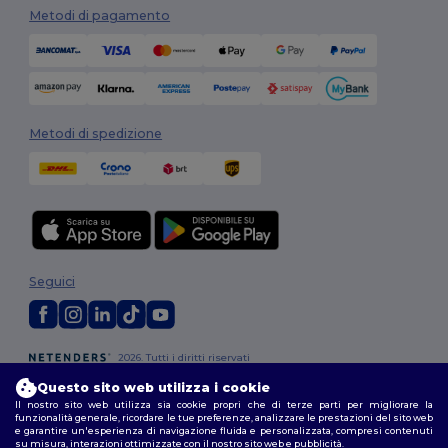
Metodi di pagamento
Metodi di spedizione
Seguici
2026. Tutti i diritti riservati
Termini e Condizioni
|
Politica di personalizzazione
|
Informativa sulla
Questo sito web utilizza i cookie
privacy
|
Politica sui cookie
|
Site Map
Il nostro sito web utilizza sia cookie propri che di terze parti per migliorare la
funzionalità generale, ricordare le tue preferenze, analizzare le prestazioni del sito web
e garantire un'esperienza di navigazione fluida e personalizzata, compresi contenuti
Roma
|
Milano
|
Napoli
|
Torino
|
Palermo
|
Genova
|
Bologna
|
Firenze
|
su misura, interazioni ottimizzate con il nostro sito web e pubblicità.