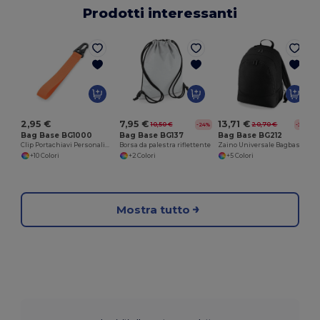
Prodotti interessanti
Z
2,95 €
7,95 €
13,71 €
10,50 €
20,70 €
-24%
-34%
Bag Base BG1000
Bag Base BG137
Bag Base BG212
Clip Portachiavi Personalizzabile Bagbase
Borsa da palestra riflettente
Zaino Universale Bagbase per Viaggi e Avventure
+10 Colori
+2 Colori
+5 Colori
Mostra tutto