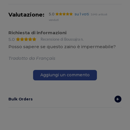
Valutazione:
5.0
su 1 voti
1646 articoli
venduti
Richiesta di informazioni
5.0
Recensione di Boussajra n.
Posso sapere se questo zaino è impermeabile?
Tradotto da Français
Aggiungi un commento
Bulk Orders