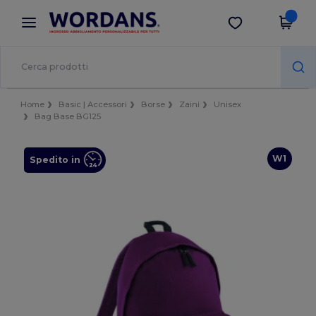
×
App Wordans
Scarica app
Prezzi migliori sull'app!
Home
Basic | Accessori
Borse
Zaini
Unisex
Bag Base BG125
W1
Spedito in