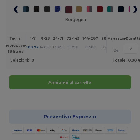
Borgogna
1-7
8-23
24-71
72-143
144-287
288 +
Altri
Taglia
Magazzino
Quantit
+
31x21x42cm.
16.27
14.65
13.02
11.39
10.58
9.77
€
€
€
€
€
€
24
18 litres
Selezioni:
0
Totale:
0.00 
Aggiungi al carrello
Personalizzalo!
Preventivo Espresso