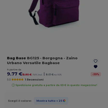
Bag Base
BG125
- Borgogna
- Zaino
Urbano Versatile Bagbase
A partire da
9.77 €
|
-
39
%
15.90 €
IVA incl.
8.01 €
no IVA
5.0
1 Recensioni
Spedizione gratuita a partire da 69 € in questo magazzino!
Scegli il colore:
Mostra tutto
+ 25