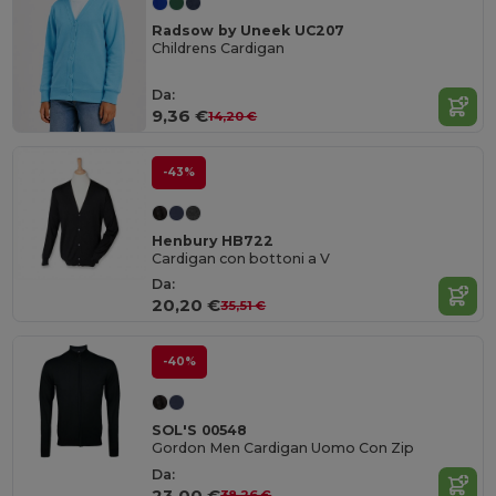
Radsow by Uneek UC207
Childrens Cardigan
Da:
9,36 €
14,20 €
-43%
Henbury HB722
Cardigan con bottoni a V
Da:
20,20 €
35,51 €
-40%
SOL'S 00548
Gordon Men Cardigan Uomo Con Zip
Da:
23,00 €
38,26 €