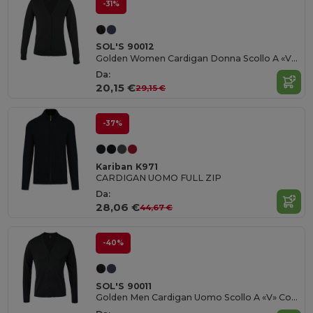
-31%
SOL'S 90012
Golden Women Cardigan Donna Scollo A «V» Con Bottoni
Da:
20,15 €
29,15 €
-37%
Kariban K971
CARDIGAN UOMO FULL ZIP
Da:
28,06 €
44,67 €
-40%
SOL'S 90011
Golden Men Cardigan Uomo Scollo A «V» Con Bottoni