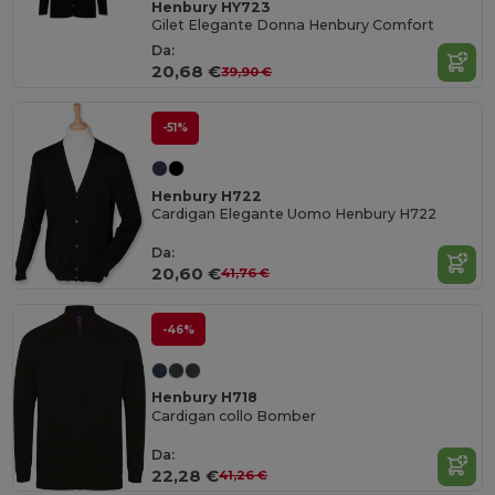
Henbury HY723
Gilet Elegante Donna Henbury Comfort
Da:
20,68 €
39,90 €
-51%
Henbury H722
Cardigan Elegante Uomo Henbury H722
Da:
20,60 €
41,76 €
-46%
Henbury H718
Cardigan collo Bomber
Da:
22,28 €
41,26 €