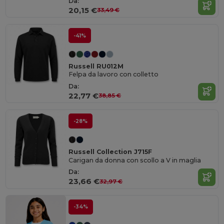
Da:
20,15 €
33,49 €
-41%
Russell RU012M
Felpa da lavoro con colletto
Da:
22,77 €
38,85 €
-28%
Russell Collection J715F
Carigan da donna con scollo a V in maglia
Da:
23,66 €
32,97 €
-34%