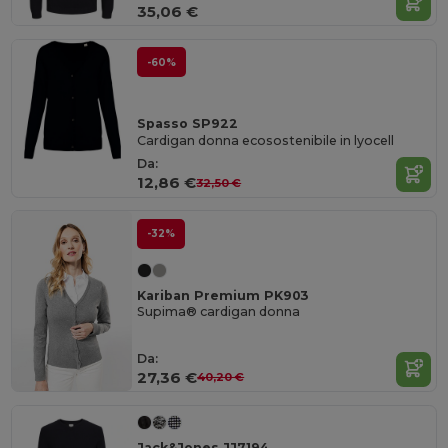
35,06 €
-60%
Spasso SP922
Cardigan donna ecosostenibile in lyocell
Da:
12,86 €
32,50 €
-32%
Kariban Premium PK903
Supima® cardigan donna
Da:
27,36 €
40,20 €
Jack&Jones JJ7194