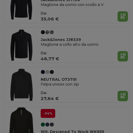
Maglione da uomo con scollo a V
Da:
35,06 €
Jack&Jones JJ8339
Maglione a collo alto da uomo
Da:
46,77 €
NEUTRAL O73701
Felpa unisex con zip
Da:
27,64 €
-34%
WK. Designed To Work WK959