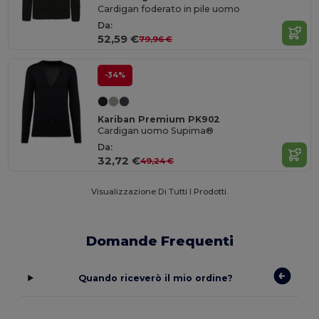
Cardigan foderato in pile uomo
Da:
52,59 €
79,96 €
-34%
Kariban Premium PK902
Cardigan uomo Supima®
Da:
32,72 €
49,24 €
Visualizzazione Di Tutti I Prodotti.
Domande Frequenti
Quando riceverò il mio ordine?