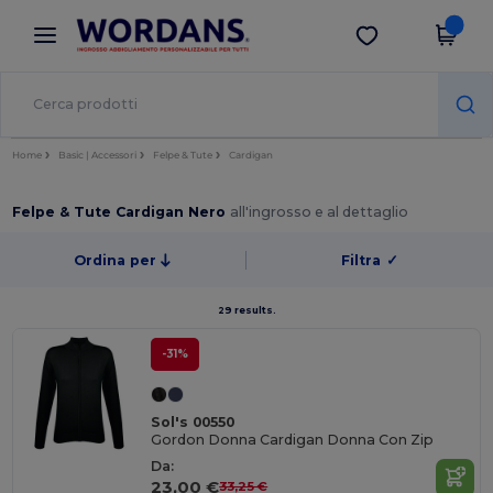
×
App Wordans
Scarica app
Prezzi migliori sull'app!
Home
Basic | Accessori
Felpe & Tute
Cardigan
Felpe & Tute Cardigan Nero
all'ingrosso e al dettaglio
Ordina per
Filtra
✓
29 results.
-31%
Sol's 00550
Gordon Donna Cardigan Donna Con Zip
Da:
23,00 €
33,25 €