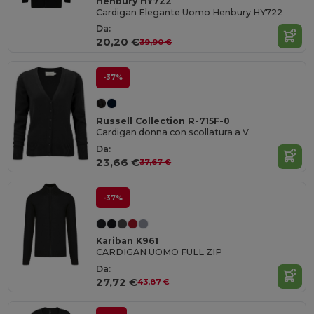
Henbury HY722
Cardigan Elegante Uomo Henbury HY722
Da:
20,20 €
39,90 €
-37%
Russell Collection R-715F-0
Cardigan donna con scollatura a V
Da:
23,66 €
37,67 €
-37%
Kariban K961
CARDIGAN UOMO FULL ZIP
Da:
27,72 €
43,87 €