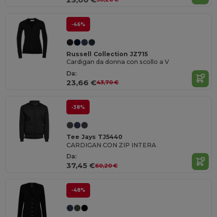
-46%
Russell Collection JZ715
Cardigan da donna con scollo a V
Da:
23,66 €
43,70 €
-38%
Tee Jays TJ5440
CARDIGAN CON ZIP INTERA
Da:
37,45 €
60,20 €
-48%