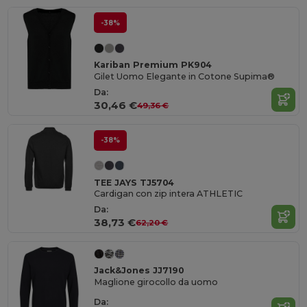
-38%
Kariban Premium PK904
Gilet Uomo Elegante in Cotone Supima®
Da:
30,46 €
49,36 €
-38%
TEE JAYS TJ5704
Cardigan con zip intera ATHLETIC
Da:
38,73 €
62,20 €
Jack&Jones JJ7190
Maglione girocollo da uomo
Da: