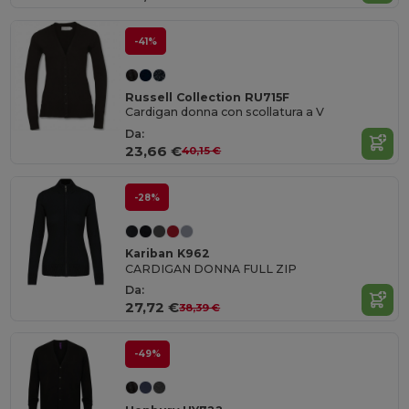
-41%
Russell Collection RU715F
Cardigan donna con scollatura a V
Da:
23,66 €
40,15 €
-28%
Kariban K962
CARDIGAN DONNA FULL ZIP
Da:
27,72 €
38,39 €
-49%