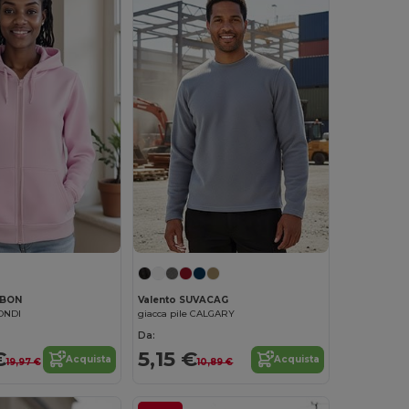
ABON
Valento SUVACAG
ONDI
giacca pile CALGARY
Da:
€
5,15 €
Acquista
Acquista
19,97 €
10,89 €