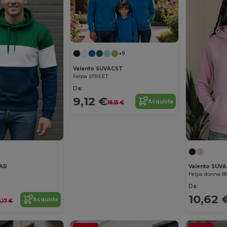
+9
Valento SUVACST
Felpa STREET
Da:
9,12 €
Acquista
18,15 €
VAR
Valento SUV
Felpa donna B
Da:
10,62 
Acquista
1,17 €