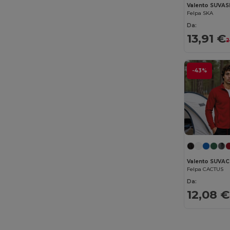
Valento SUVA
Roly Sport
(4)
Felpa SKA
Da:
Russell
(32)
13,91 €
2
Russell Collection
(9)
SF Men
(4)
-43%
SF Women
(1)
Skinnifit
(2)
SOL'S
(53)
Spasso
(4)
Valento SUVA
Spiro
(2)
Felpa CACTUS
Da:
Starworld
(9)
12,08 €
Stedman
(6)
Stormtech
(2)