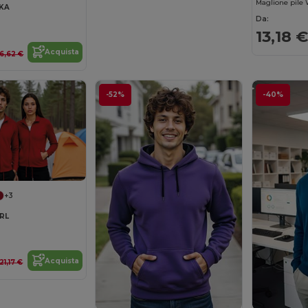
Maglione pile 
SKA
Da:
13,18 €
Acquista
6,62 €
-52%
-40%
+3
CRL
Acquista
21,17 €