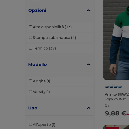
B&C
(53)
Opzioni
B&C Pro
(1)
Babybugz
(4)
Alta disponibilità
(33)
Bella+Canvas
(7)
Stampa sublimatica
(4)
Black&Match
(2)
Termico
(37)
Build Your Brand
(37)
Modello
Carhartt
(2)
Ecologie
(6)
A righe
(1)
Elevate
(2)
Varsity
(1)
Valento SUVA
Elevate Essentials
(4)
Felpa VARSITY
Da:
Uso
Elevate Life
(4)
9,88 €
2
Elevate NXT
(2)
All'aperto
(1)
EXCD by Promodoro
(1)