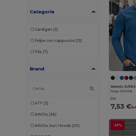
Categorie
Cardigan
(2)
Felpe con cappuccio
(13)
Pile
(7)
Brand
Valento SUVA
Felpa STEVEN
Da:
ATF
(2)
7,53 €
11
AWDis
(36)
AWDis Just Hoods
(20)
-53%