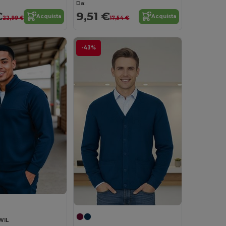
Da:
€
9,51 €
Acquista
Acquista
22,99 €
17,54 €
-43%
WIL