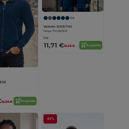
+14
Valento SUVATHU
Felpa THUNDER
Da:
11,71 €
Acquista
19,36 €
AEGE
€
Acquista
19,36 €
-53%