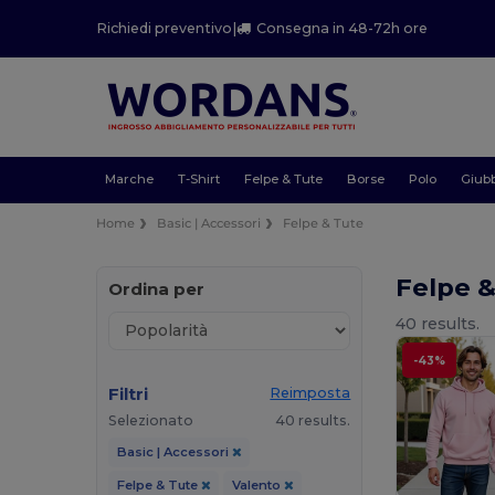
Richiedi preventivo
|
Consegna in 48-72h ore
Marche
T-Shirt
Felpe & Tute
Borse
Polo
Giubb
Home
Basic | Accessori
Felpe & Tute
Felpe 
Ordina per
40 results.
-43%
Filtri
Reimposta
Selezionato
40 results.
Basic | Accessori
Felpe & Tute
Valento