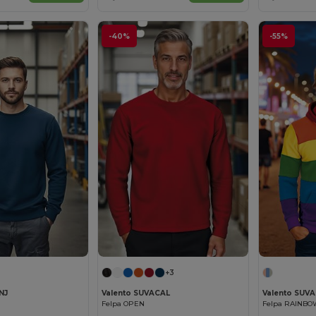
-40%
-55%
+3
NJ
Valento SUVACAL
Valento SUVA
Felpa OPEN
Felpa RAINBO