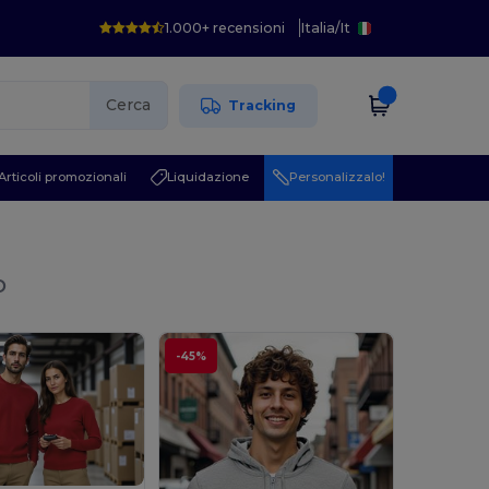
1.000+ recensioni
Italia
/
It
Cerca
Tracking
Articoli promozionali
Liquidazione
Personalizzalo!
o
-45%