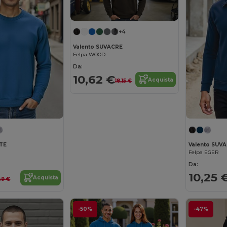
+4
Valento SUVACRE
Felpa WOOD
Da:
10,62 €
Acquista
18,15 €
STE
Valento SUV
Felpa EGER
Da:
10,25 
Acquista
,49 €
-50%
-47%