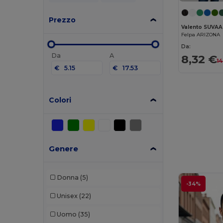
Prezzo
Valento SUVAA
Felpa ARIZONA
Da:
Da
A
8,32 €
14
€
€
Colori
Genere
Donna
(5)
-34%
Unisex
(22)
Uomo
(35)