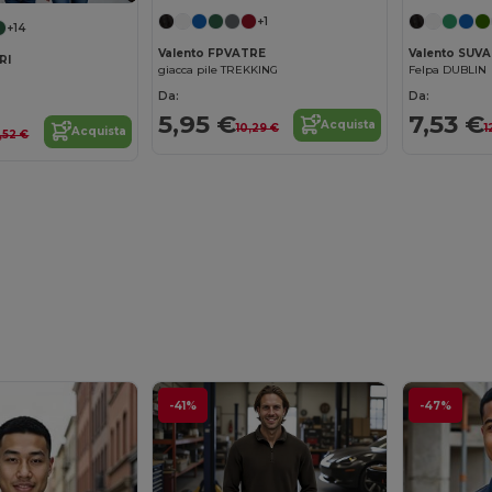
+1
+14
Valento FPVATRE
Valento SUV
RI
giacca pile TREKKING
Felpa DUBLIN
Da:
Da:
5,95 €
7,53 €
Acquista
10,29 €
1
Acquista
,52 €
-41%
-47%