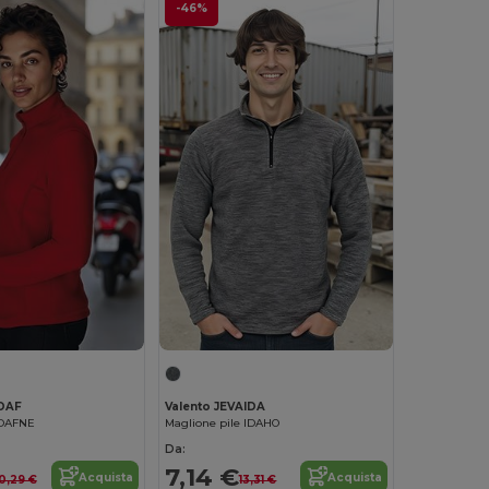
-46%
ADAF
Valento JEVAIDA
 DAFNE
Maglione pile IDAHO
Da:
7,14 €
Acquista
Acquista
10,29 €
13,31 €