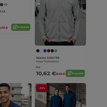
+19
ACCA
Acquista
2,70 €
Valento SUVATER
Felpa TERRANOVA
Da:
10,62 €
Acquista
19,36 €
-39%