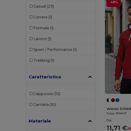
-48%
Casual
(23)
Finden & Hales
(2)
Correre
(1)
Front row
(1)
Formale
(1)
Fruit of the Loom
(66)
Lavoro
(1)
Fruit of the Loom Vintage
(2)
Sport / Performance
(1)
Gildan
(41)
Trekking
(1)
Henbury
(20)
Herock
(6)
Caratteristica
iDeal Basic Brand
(5)
Cappuccio
(12)
Jack&Jones
(3)
Cerniera
(10)
JHK
(13)
Valento SUVA
Felpa MAMUT
Just Cool
(6)
Materiale
Da:
11,71 €
22
K-up
(1)