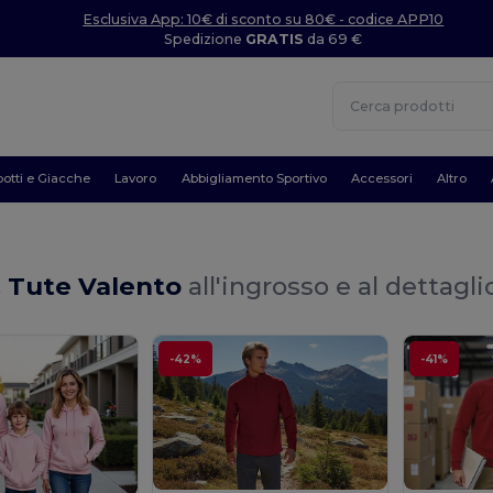
Esclusiva App: 10€ di sconto su 80€ - codice APP10
Spedizione
GRATIS
da 69 €
otti e Giacche
Lavoro
Abbigliamento Sportivo
Accessori
Altro
& Tute Valento
all'ingrosso e al dettagli
-42%
-41%