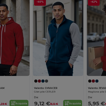
-40%
-42%
MAM
Valento CHVACER
Valento JEV
Gilet pile CERLER
Maglione pile
Da:
Da:
9,12 €
5,95 €
Acquista
Acquista
,39 €
15,12 €