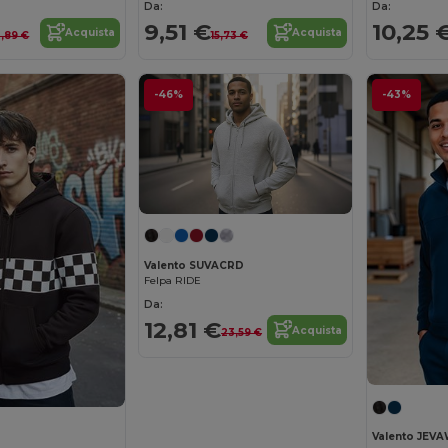
Da:
Da:
9,51 €
10,25 
Acquista
Acquista
0,89 €
15,73 €
-46%
-43%
Valento SUVACRD
Felpa RIDE
Da:
12,81 €
Acquista
23,59 €
Valento JEVA