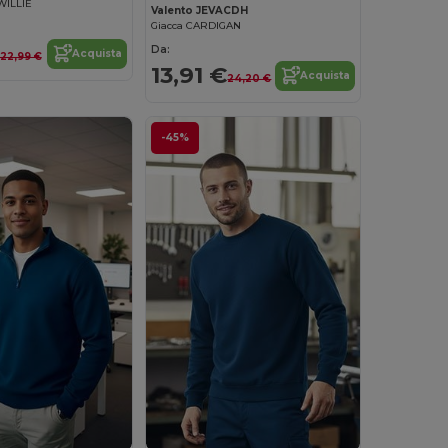
WILLIE
Valento JEVACDH
Giacca CARDIGAN
Da:
Acquista
22,99 €
13,91 €
Acquista
24,20 €
-45%