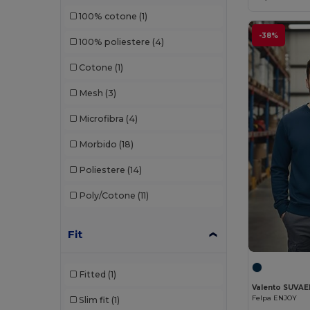
100% cotone
(1)
Kariban
(61)
-38%
100% poliestere
(4)
Kariban Premium
(12)
Cotone
(1)
Larkwood
(1)
Mesh
(3)
Lee
(1)
Microfibra
(4)
Les Filosophes
(2)
Morbido
(18)
Malfini
(24)
Poliestere
(14)
Malfini Premium
(3)
Poly/Cotone
(11)
Mantis
(8)
Mustaghata
(1)
Fit
Napapijri
(5)
Fitted
(1)
Neoblu
(6)
Valento SUVAE
Felpa ENJOY
Slim fit
(1)
Neutral
(12)