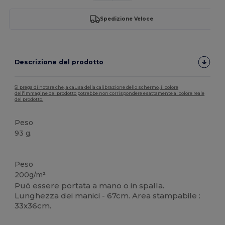
Spedizione Veloce
Descrizione del prodotto
Si prega di notare che, a causa della calibrazione dello schermo, il colore
dell'immagine del prodotto potrebbe non corrispondere esattamente al colore reale
del prodotto.
Peso
93 g.
Personalizzabile
Alta disponibilità
Peso
200g/m²
Può essere portata a mano o in spalla.
Lunghezza dei manici - 67cm. Area stampabile :
33x36cm.