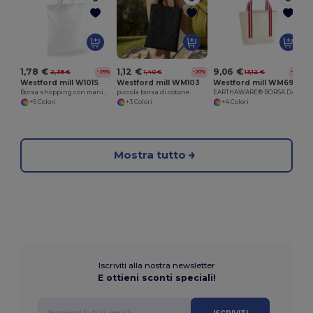
B
1,12 €
9,06 €
1,78 €
1,40 €
13,12 €
2,38 €
-20%
-31%
-25%
Westford mill WM103
Westford mill WM690
Westford mill W101S
piccola borsa di cotone
EARTHAWARE® BORSA DA BARCA BIOLOGICA
Borsa shopping con manici corti
+3 Colori
+4 Colori
+5 Colori
Mostra tutto
Iscriviti alla nostra newsletter
E ottieni sconti speciali!