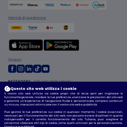
Metodi di spedizione
Seguici
2026. Tutti i diritti riservati
Termini e Condizioni
|
Politica di personalizzazione
|
Informativa sulla
Questo sito web utilizza i cookie
privacy
|
Politica sui cookie
|
Site Map
Il nostro sito web utilizza sia cookie propri che di terze parti per migliorare la
funzionalità generale, ricordare le tue preferenze, analizzare le prestazioni del sito web
e garantire un'esperienza di navigazione fluida e personalizzata, compresi contenuti
Roma
|
Milano
|
Napoli
|
Torino
|
Palermo
|
Genova
|
Bologna
|
Firenze
|
su misura, interazioni ottimizzate con il nostro sito web e pubblicità.
Catania
|
Bari
Puoi gestire le tue preferenze sui cookie in qualsiasi momento. I cookie essenziali,
necessari per il funzionamento del sito web, non possono essere disattivati in quanto
indispensabili per il corretto funzionamento del sito. Tuttavia, puoi scegliere di
consentire o bloccare altri tipi di cookie, come quelli utilizzati per la personalizzazione,
l'analisi e la pubblicità.