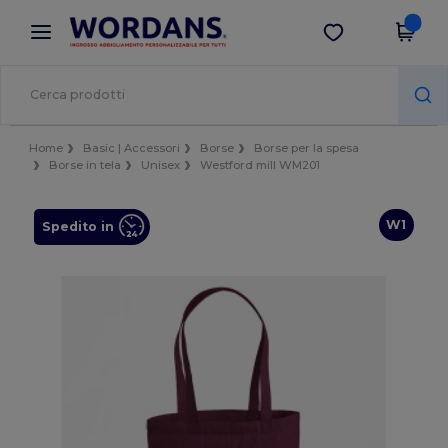
×
App Wordans
Scarica app
Prezzi migliori sull'app!
Home
Basic | Accessori
Borse
Borse per la spesa
Borse in tela
Unisex
Westford mill WM201
W1
Spedito in