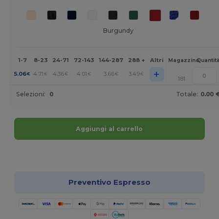
Burgundy
1-7
8-23
24-71
72-143
144-287
288 +
Altri
Magazzino
Quantit
+
5.06
4.71
4.36
4.01
3.66
3.49
€
€
€
€
€
€
181
Selezioni:
0
Totale:
0.00 
Aggiungi al carrello
Personalizzalo!
Preventivo Espresso