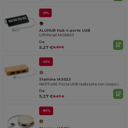
-21%
ALUHUB Hub 4 porte USB
GiftRetail MO8853
Da:
5,27 €
6,63 €
-39%
Stamina IA3023
NEPTUNE Porta USB realizzata con corpo in bambù e cavo bianco
Da:
5,27 €
8,67 €
-80%