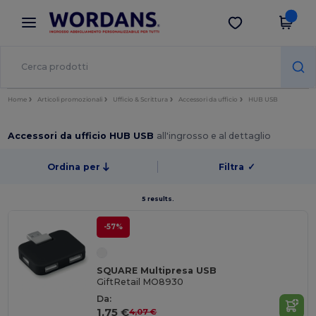
×
App Wordans
Scarica app
Prezzi migliori sull'app!
Home
Articoli promozionali
Ufficio & Scrittura
Accessori da ufficio
HUB USB
Accessori da ufficio HUB USB
all'ingrosso e al dettaglio
Ordina per
Filtra
✓
5 results.
-57%
SQUARE Multipresa USB
GiftRetail MO8930
Da:
1,75 €
4,07 €