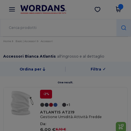
×
App Wordans
Scarica app
Prezzi migliori sull'app!
Home
Basic | Accessori
Accessori
Accessori Bianca Atlantis
all'ingrosso e al dettaglio
Ordina per
Filtra
✓
One result.
-2%
+1
ATLANTIS AT219
Gestione Umidità Attività Fredde
Da:
6,00 €
6,10 €