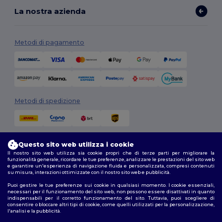
La nostra azienda
Metodi di pagamento
Metodi di spedizione
Questo sito web utilizza i cookie
Il nostro sito web utilizza sia cookie propri che di terze parti per migliorare la
funzionalità generale, ricordare le tue preferenze, analizzare le prestazioni del sito web
e garantire un'esperienza di navigazione fluida e personalizzata, compresi contenuti
su misura, interazioni ottimizzate con il nostro sito web e pubblicità.
Seguici
Puoi gestire le tue preferenze sui cookie in qualsiasi momento. I cookie essenziali,
necessari per il funzionamento del sito web, non possono essere disattivati in quanto
indispensabili per il corretto funzionamento del sito. Tuttavia, puoi scegliere di
consentire o bloccare altri tipi di cookie, come quelli utilizzati per la personalizzazione,
l'analisi e la pubblicità.
2026. Tutti i diritti riservati
Termini e Condizioni
|
Politica di personalizzazione
|
Informativa sulla