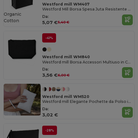
Westford mill WM407
Westford Mill Borsa Spesa Juta Resistente e Personalizzabile
Organic
Da:
Cotton
5,07 €
5,40 €
-41%
Westford mill WM840
Westford mill Borsa Accessori Multiuso in Cotone Organico Earthaware™
Da:
3,56 €
6,00 €
Westford mill WM520
Westford mill Elegante Pochette da Polso in Tela con Zip a Contrasto
Da:
3,02 €
-28%