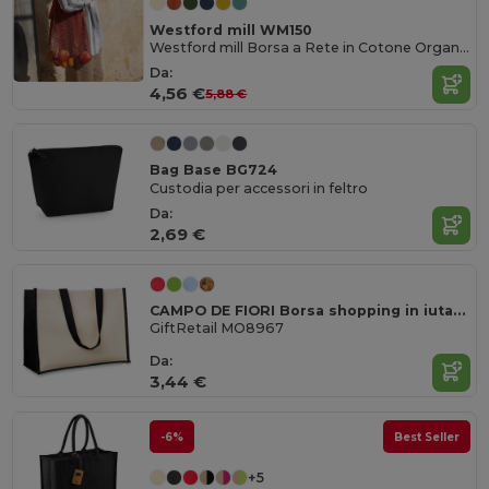
Westford mill WM150
Westford mill Borsa a Rete in Cotone Organico per Shopping e Uscite
Da:
4,56 €
5,88 €
Bag Base BG724
Custodia per accessori in feltro
Da:
2,69 €
CAMPO DE FIORI Borsa shopping in iuta di CAMPO DE FIORI
GiftRetail MO8967
Da:
3,44 €
-6%
Best Seller
+5