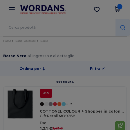
×
App Wordans
Scarica app
Prezzi migliori sull'app!
Home
Basic | Accessori
Borse
Borse Nero
all'ingrosso e al dettaglio
Ordina per
Filtra
✓
889 results.
-15%
+17
COTTONEL COLOUR + Shopper in cotone 140gr
GiftRetail MO9268
Da:
1,21 €
1,43 €