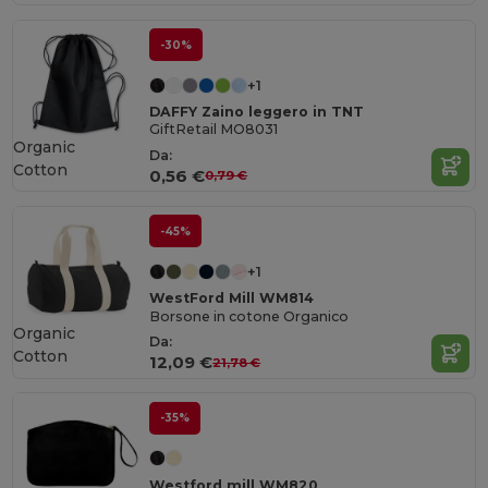
-30%
+1
DAFFY Zaino leggero in TNT
GiftRetail MO8031
Organic
Da:
Cotton
0,56 €
0,79 €
-45%
+1
WestFord Mill WM814
Borsone in cotone Organico
Organic
Da:
Cotton
12,09 €
21,78 €
-35%
Westford mill WM820