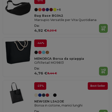
-21%
+6
Bag Base BG042
Marsupio Versatile per Vita Quotidiana
Da:
4,92 €
6,20 €
-44%
MENORCA Borsa da spiaggia
GiftRetail MO9813
Da:
4,76 €
8,44 €
-23%
Best Seller
NEWGEN LS42OE
Borsa in cotone, manici lunghi
Da: