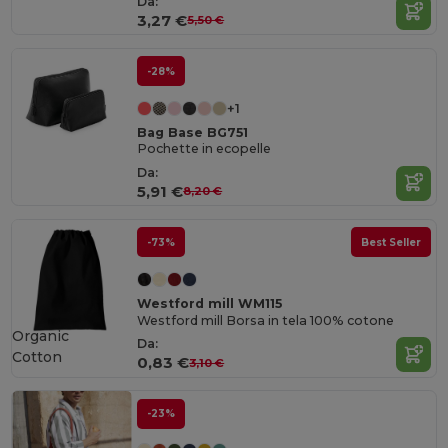
Da:
3,27 €
5,50 €
-28%
+1
Bag Base BG751
Pochette in ecopelle
Da:
5,91 €
8,20 €
-73%
Best Seller
Westford mill WM115
Westford mill Borsa in tela 100% cotone
Organic
Da:
Cotton
0,83 €
3,10 €
-23%