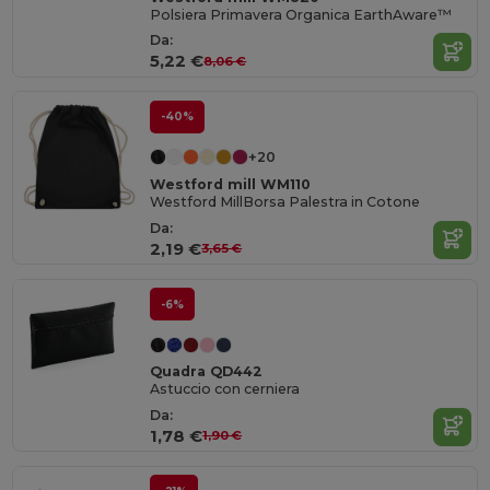
Polsiera Primavera Organica EarthAware™
Da:
5,22 €
8,06 €
-40%
+20
Westford mill WM110
Westford MillBorsa Palestra in Cotone
Da:
2,19 €
3,65 €
-6%
Quadra QD442
Astuccio con cerniera
Da:
1,78 €
1,90 €