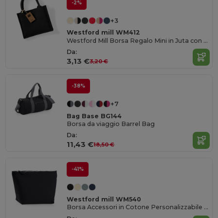
-2%
+3
Westford mill WM412
Westford Mill Borsa Regalo Mini in Juta con Manici in Cotone
Da:
3,13 €
3,20 €
-38%
+7
Bag Base BG144
Borsa da viaggio Barrel Bag
Da:
11,43 €
18,50 €
-41%
Westford mill WM540
Borsa Accessori in Cotone Personalizzabile Westford Mill