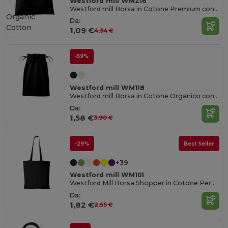
Westford mill WM216
Westford mill Borsa in Cotone Premium con Chiusura a Cordoncino
Organic
Da:
Cotton
1,09 €
4,34 €
-59%
Westford mill WM118
Westford mill Borsa in Cotone Organico con Chiusura a Coulisse
Da:
1,58 €
3,90 €
-29%
Best Seller
+39
Westford mill WM101
Westford Mill Borsa Shopper in Cotone Personalizzabile
Da:
1,82 €
2,55 €