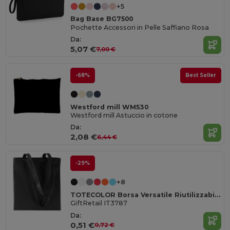
+5
Bag Base BG7500
Pochette Accessori in Pelle Saffiano Rosa
Da:
5,07 €
7,00 €
-68%
Best Seller
Westford mill WM530
Westford mill Astuccio in cotone
Da:
2,08 €
6,44 €
-29%
+8
TOTECOLOR Borsa Versatile Riutilizzabile per la Spesa e da Spiaggia
GiftRetail IT3787
Da:
0,51 €
0,72 €