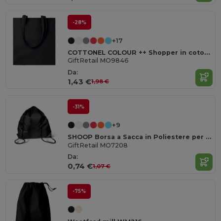
-28%
+17
COTTONEL COLOUR ++ Shopper in cotone da 180gr MO9846-
GiftRetail MO9846
Da:
1,43 €
1,98 €
-31%
+9
SHOOP Borsa a Sacca in Poliestere per Escursioni
GiftRetail MO7208
Da:
0,74 €
1,07 €
-75%