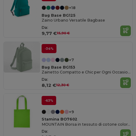
+18
Bag Base BG125
Zaino Urbano Versatile Bagbase
Da:
9,77 €
15,90 €
-34%
+7
Bag Base BG153
Zainetto Compatto e Chic per Ogni Occasione
Da:
8,12 €
12,30 €
-63%
+9
Stamina BO7602
MOUNTAIN Borsa in tessuto di cotone colorato
Da: