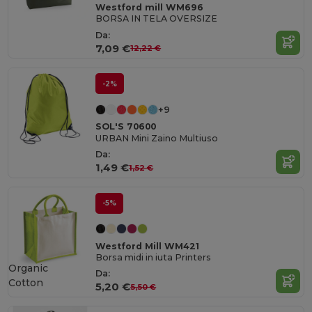
Westford mill WM696
BORSA IN TELA OVERSIZE
Da:
7,09 €
12,22 €
-2%
+9
SOL'S 70600
URBAN Mini Zaino Multiuso
Da:
1,49 €
1,52 €
-5%
Westford Mill WM421
Borsa midi in iuta Printers
Organic
Da:
Cotton
5,20 €
5,50 €