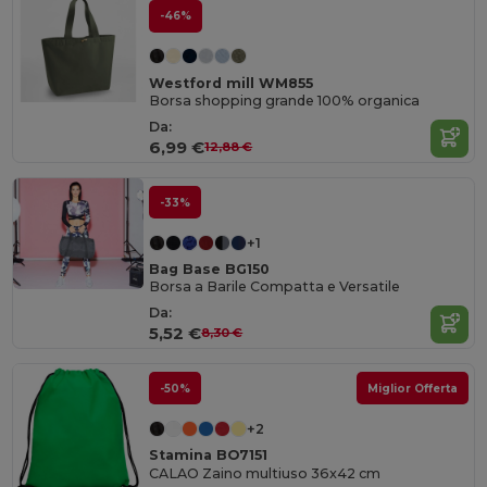
-46%
Westford mill WM855
Borsa shopping grande 100% organica
Da:
6,99 €
12,88 €
-33%
+1
Bag Base BG150
Borsa a Barile Compatta e Versatile
Da:
5,52 €
8,30 €
-50%
Miglior Offerta
+2
Stamina BO7151
CALAO Zaino multiuso 36x42 cm