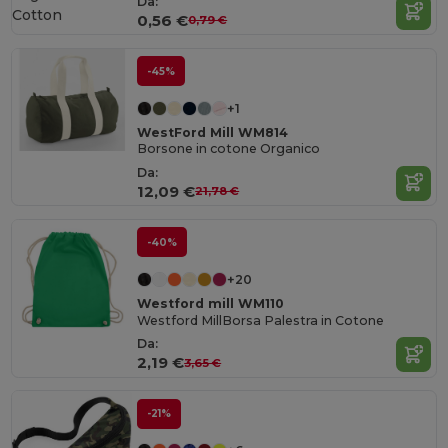
Da:
Cotton
0,56 €
0,79 €
-45%
+1
WestFord Mill WM814
Borsone in cotone Organico
Da:
12,09 €
21,78 €
-40%
+20
Westford mill WM110
Westford MillBorsa Palestra in Cotone
Da:
2,19 €
3,65 €
-21%