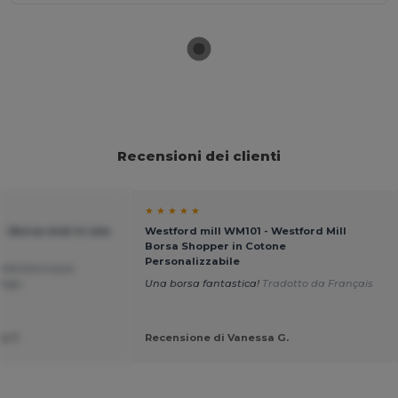
Recensioni dei clienti
★ ★ ★ ★ ★
- Borsa midi in iuta
Westford mill WM101 - Westford Mill
Borsa Shopper in Cotone
Personalizzabile
nteriore si puo
ingo
Una borsa fantastica!
Tradotto da Français
a F.
Recensione di Vanessa G.