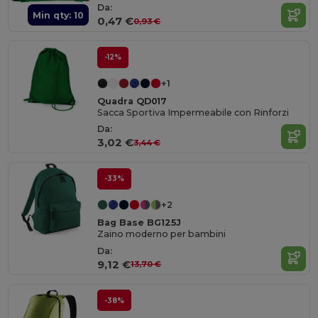
Da:
Min qty: 10
0,47 €
0,93 €
-12%
+1
Quadra QD017
Sacca Sportiva Impermeabile con Rinforzi
Da:
3,02 €
3,44 €
-33%
+2
Bag Base BG125J
Zaino moderno per bambini
Da:
9,12 €
13,70 €
-38%