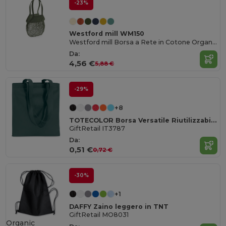
-23%
Westford mill WM150
Westford mill Borsa a Rete in Cotone Organico per Shopping e Uscite
Da:
4,56 €
5,88 €
-29%
+8
TOTECOLOR Borsa Versatile Riutilizzabile per la Spesa e da Spiaggia
GiftRetail IT3787
Da:
0,51 €
0,72 €
-30%
+1
DAFFY Zaino leggero in TNT
GiftRetail MO8031
Organic