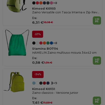
+8
Kimood KI0103
Zaino Versatile con Tasca Interna e Zip Reversibile
Da:
6,31 €
10,18 €
-57%
+8
Stamina BO7114
HAMELIN Zaino multiuso misura 34x42 cm
Da:
0,58 €
1,34 €
-34%
+9
Kimood KI0131
Zaino classico - Versione junior
Da:
7,61 €
11,59 €