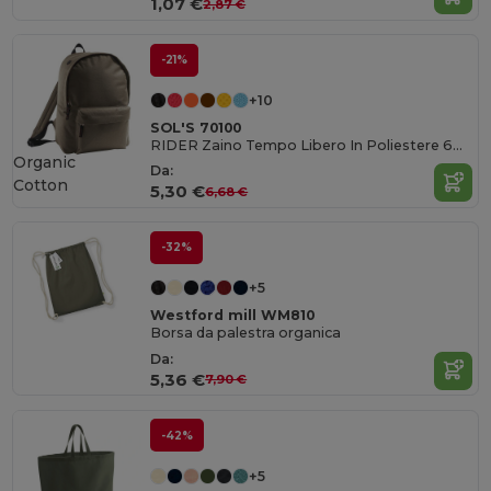
1,07 €
2,87 €
-21%
+10
SOL'S 70100
RIDER Zaino Tempo Libero In Poliestere 600 D
Organic
Da:
Cotton
5,30 €
6,68 €
-32%
+5
Westford mill WM810
Borsa da palestra organica
Da:
5,36 €
7,90 €
-42%
+5