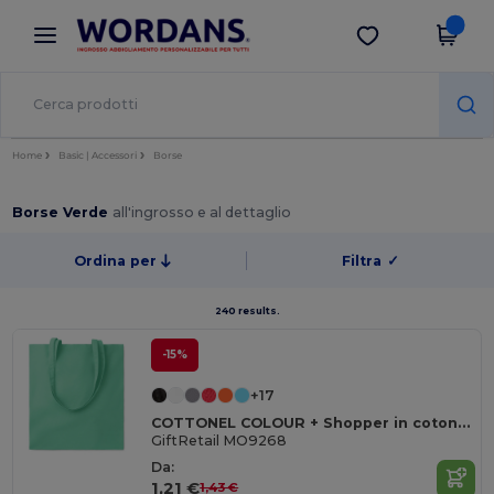
×
App Wordans
Scarica app
Prezzi migliori sull'app!
Home
Basic | Accessori
Borse
Borse Verde
all'ingrosso e al dettaglio
Ordina per
Filtra
✓
240 results.
-15%
+17
COTTONEL COLOUR + Shopper in cotone 140gr
GiftRetail MO9268
Da:
1,21 €
1,43 €