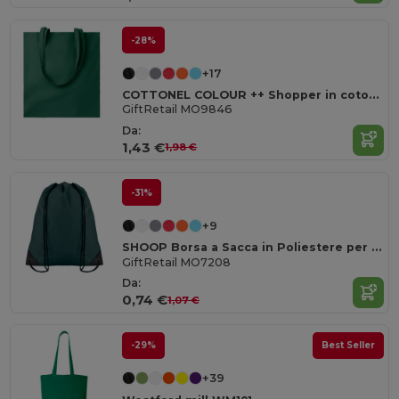
-28%
+17
COTTONEL COLOUR ++ Shopper in cotone da 180gr MO9846-
GiftRetail MO9846
Da:
1,43 €
1,98 €
-31%
+9
SHOOP Borsa a Sacca in Poliestere per Escursioni
GiftRetail MO7208
Da:
0,74 €
1,07 €
-29%
Best Seller
+39