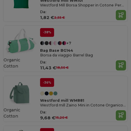
Westford mill WM101
Westford Mill Borsa Shopper in Cotone Personalizzabile
Da:
1,82 €
2,55 €
-38%
+7
Bag Base BG144
Borsa da viaggio Barrel Bag
Organic
Da:
Cotton
11,43 €
18,50 €
-36%
Westford mill WM881
Westford mill Zaino Mini in Cotone Organico EarthAware®
Organic
Da:
Cotton
9,68 €
15,20 €