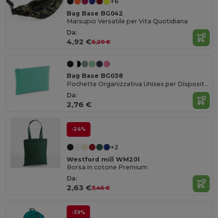
+6
Bag Base BG042
Marsupio Versatile per Vita Quotidiana
Da:
4,92 €
6,20 €
Bag Base BG038
Pochette Organizzativa Unisex per Dispositivi Portatili
Da:
2,76 €
-24%
+2
Westford mill WM201
Borsa in cotone Premium
Da:
2,63 €
3,46 €
-39%