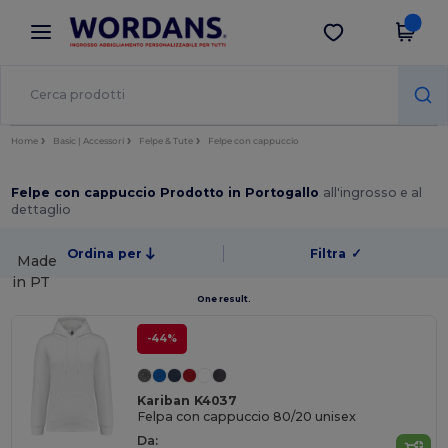
×
App Wordans
Scarica app
Prezzi migliori sull'app!
Home
Basic | Accessori
Felpe & Tute
Felpe con cappuccio
Felpe con cappuccio Prodotto in Portogallo
all'ingrosso e al
dettaglio
Ordina per
Filtra
✓
Made
in
PT
One result.
-44%
Kariban K4037
Felpa con cappuccio 80/20 unisex
Da: