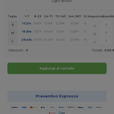
Light Brown
1-7
8-23
24-71
72-143
144-287
288 +
Altri
Taglia
Magazzino
Quantit
+
17.21
15.83
13.76
12.38
10.33
8.95
€
€
€
€
€
€
S
33
+
19.30
17.37
15.44
13.51
12.55
11.58
€
€
€
€
€
€
M
38
+
29.43
25.97
24.23
21.64
20.78
19.91
€
€
€
€
€
€
L
15
Selezioni:
0
Totale:
0.00 
Aggiungi al carrello
Personalizzalo!
Preventivo Espresso