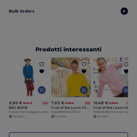
Bulk Orders
Prodotti interessanti
9,80 €
7,63 €
10,48 €
15,52 €
11,90 €
17,50 €
-37%
-36%
-40%
B&C B601B
Fruit of the Loom SS201
Fruit of the Loom SS273
Giacca a vento leggera uomo
Felpa Bambino Set-In
Felpa da Bambino con cappuccio
+6 Colori
+4 Colori
+5 Colori