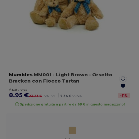
Mumbles
MM001
- Light Brown
- Orsetto
Bracken con Fiocco Tartan
A partire da
8.95 €
|
-
61
%
23.23 €
IVA incl.
7.34 €
no IVA
Spedizione gratuita a partire da 69 € in questo magazzino!