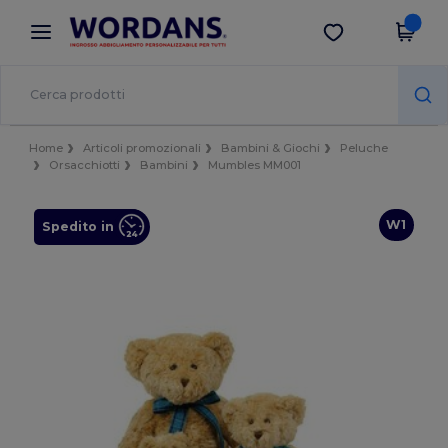
×
App Wordans
Scarica app
Prezzi migliori sull'app!
Home
Articoli promozionali
Bambini & Giochi
Peluche
Orsacchiotti
Bambini
Mumbles MM001
W1
Spedito in