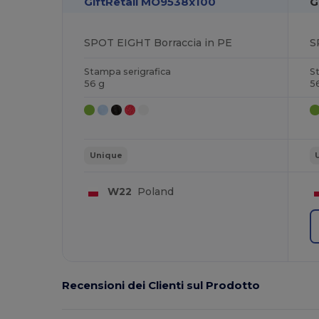
GiftRetail MO9538x100
G
SPOT EIGHT Borraccia in PE
S
Stampa serigrafica
S
56 g
5
Unique
W22
Poland
Recensioni dei Clienti sul Prodotto