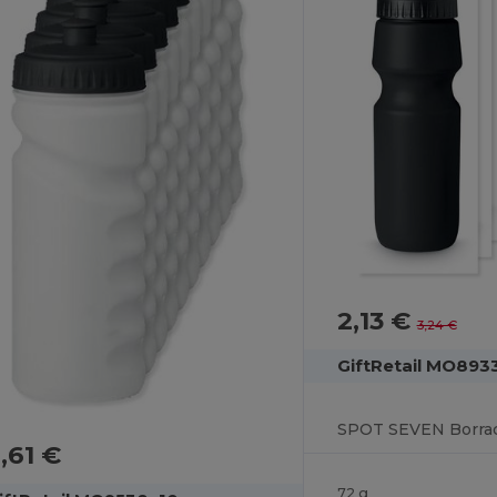
2,13 €
3,24 €
GiftRetail MO893
,61 €
72 g