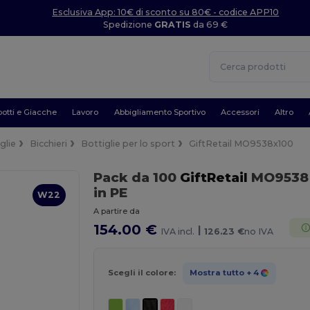
Esclusiva App: 10€ di sconto su 80€ - codice APP10
Spedizione
GRATIS
da 69 €
otti e Giacche
Lavoro
Abbigliamento Sportivo
Accessori
Altro
glie
Bicchieri
Bottiglie per lo sport
GiftRetail MO9538x100
Pack da 100
GiftRetail
MO953
in PE
W22
A partire da
154.00 €
|
IVA incl.
126.23 €
no IVA
Scegli il colore:
Mostra tutto
+ 4