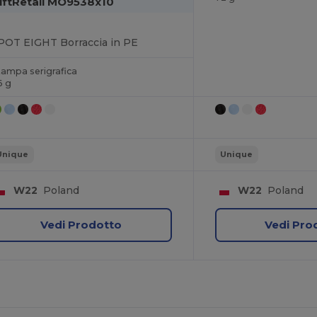
iftRetail MO9538x10
POT EIGHT Borraccia in PE
tampa serigrafica
6 g
Unique
Unique
W22
Poland
W22
Poland
Vedi Prodotto
Vedi Pro