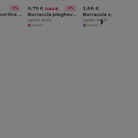
0,79 €
2,66 €
-7%
-7%
€
0,84 €
Borracce sportive in alluminio con moschettone 400 mL
Borraccia pieghevole in PE 460 mL
Borraccia sportiva in PP e PS 630 mL
Egotier 94612
Egotier 94630
+8 Colori
+5 Colori