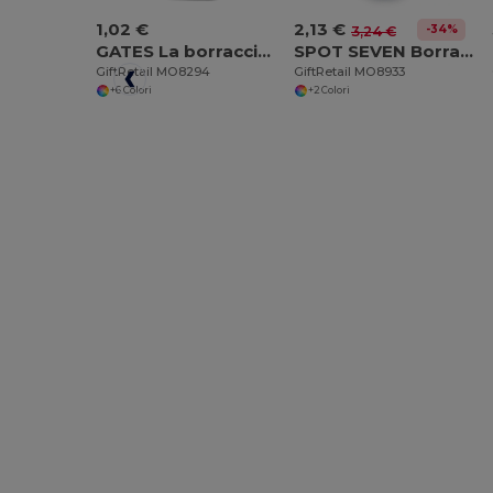
1,02 €
2,13 €
-34%
3,24 €
GATES La borraccia pieghevole GATES
SPOT SEVEN Borraccia sport da 700 ml
GiftRetail MO8294
GiftRetail MO8933
+6 Colori
+2 Colori