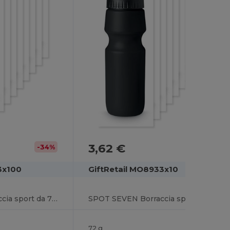
3,62 €
-34%
3x100
GiftRetail MO8933x10
SPOT SEVEN Borraccia sport da 700 ml
SPOT SEVEN Borraccia sport da 700 ml
72 g