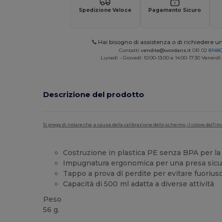
Spedizione Veloce
Pagamento Sicuro
Hai bisogno di assistenza o di richiedere u
Contatti
vendite@wordans.it
OR
02 8148
Lunedì - Giovedì: 10:00-13:00 e 14:00-17:30 Venerdì:
Descrizione del prodotto
Si prega di notare che, a causa della calibrazione dello schermo, il colore dell
Costruzione in plastica PE senza BPA per l
Impugnatura ergonomica per una presa sic
Tappo a prova di perdite per evitare fuoriusc
Capacità di 500 ml adatta a diverse attività
Peso
56 g.