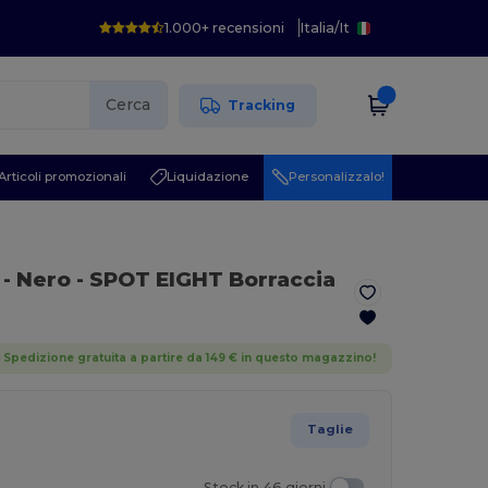
1.000+ recensioni
Italia
/
It
Cerca
Tracking
Articoli promozionali
Liquidazione
Personalizzalo!
8
- Nero
- SPOT EIGHT Borraccia
Spedizione gratuita a partire da 149 € in questo magazzino!
Taglie
Stock in 46 giorni