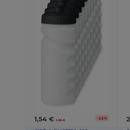
1,54 €
2
-22%
1,96 €