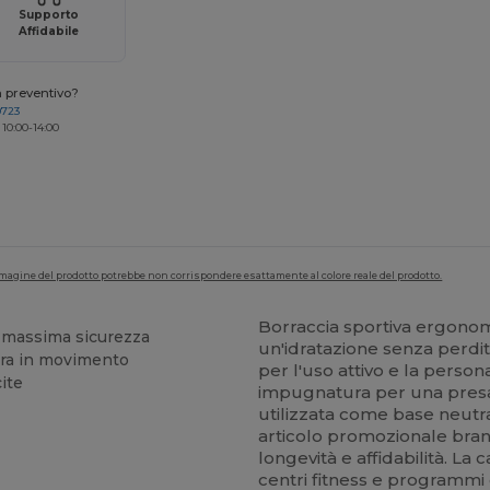
Supporto
Affidabile
n preventivo?
0723
 10:00-14:00
'immagine del prodotto potrebbe non corrispondere esattamente al colore reale del prodotto.
Borraccia sportiva ergonom
a massima sicurezza
un'idratazione senza perdit
ura in movimento
per l'uso attivo e la perso
ite
impugnatura per una presa 
utilizzata come base neutra
articolo promozionale brand
longevità e affidabilità. La 
centri fitness e programmi 