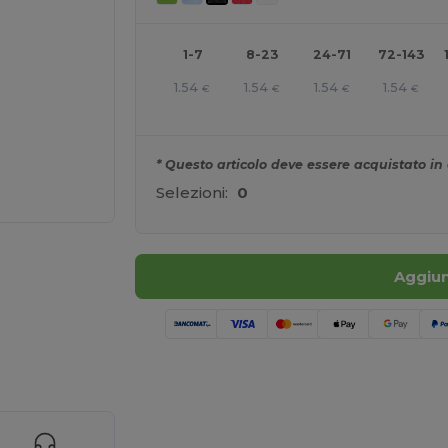
1-7
8-23
24-71
72-143
1.54
1.54
1.54
1.54
€
€
€
€
* Questo articolo deve essere acquistato in 
Selezioni:
0
Aggiun
r i tuoi prodotti