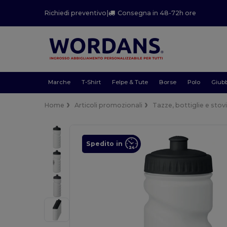
Richiedi preventivo
|
Consegna in 48-72h ore
Marche
T-Shirt
Felpe & Tute
Borse
Polo
Giubb
Home
Articoli promozionali
Tazze, bottiglie e stovi
Spedito in