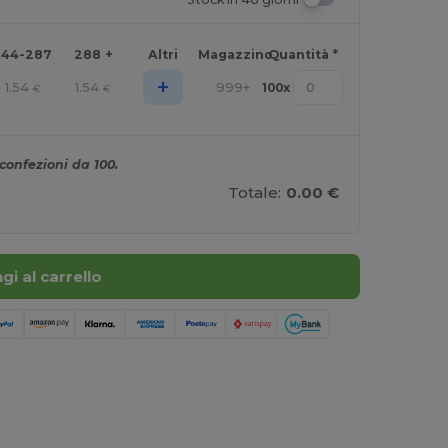
144-287
288 +
Altri
Magazzino
Quantità *
+
1.54
1.54
999+
100
x
€
€
confezioni da 100.
Totale:
0.00 €
gi al carrello