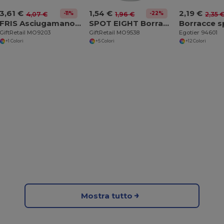
3,61 €
1,54 €
2,19 €
-11%
-22%
4,07 €
1,96 €
2,35 
FRIS Asciugamano contenitore-tritan
SPOT EIGHT Borraccia in PE
GiftRetail MO9203
GiftRetail MO9538
Egotier 94601
+1 Colori
+5 Colori
+12 Colori
Mostra tutto