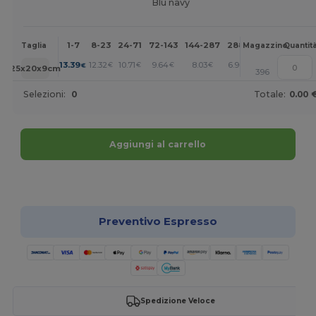
Blu navy
1-7
8-23
24-71
72-143
144-287
288 +
Altri
Taglia
Magazzino
Quantit
+
13.39
12.32
10.71
9.64
8.03
6.96
€
€
€
€
€
€
25x20x9cm
396
Selezioni:
0
Totale:
0.00 
Aggiungi al carrello
Personalizzalo!
Preventivo Espresso
Spedizione Veloce