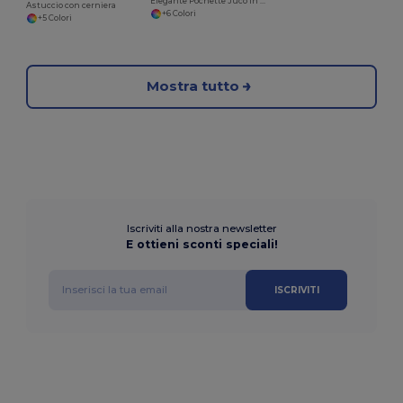
Elegante Pochette Juco in Tela di Juta e Cotone
Astuccio con cerniera
+6 Colori
+5 Colori
Mostra tutto
Iscriviti alla nostra newsletter
E ottieni sconti speciali!
ISCRIVITI