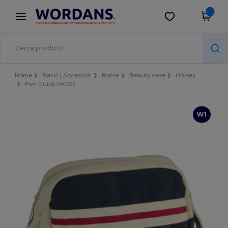
×
App Wordans
Scarica app
Prezzi migliori sull'app!
Home
Basic | Accessori
Borse
Beauty case
Unisex
Pen Duick PK025
W1