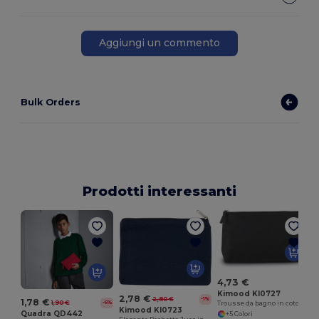
Aggiungi un commento
Bulk Orders
Prodotti interessanti
4,73 €
Kimood KI0727
2,78 €
2,80 €
-1%
1,78 €
1,90 €
-6%
Trousse da bagno in cotone
Kimood KI0723
Quadra QD442
+5 Colori