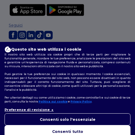
Seguici
2026. Tutti i diritti riservati
Questo sito web utilizza i cookie
Termini e Condizioni
|
Politica di personalizzazione
|
Informativa sulla
Il nostro sito web utilizza sia cookie propri che di terze parti per migliorare la
funzionalità generale, ricordare le tue preferenze, analizzare le prestazioni del sito web
privacy
|
Politica sui cookie
|
Site Map
e garantire un'esperienza di navigazione fluida e personalizzata, compresi contenuti
su misura, interazioni ottimizzate con il nostro sito web e pubblicità.
Roma
|
Milano
|
Napoli
|
Torino
|
Palermo
|
Genova
|
Bologna
|
Firenze
|
Puoi gestire le tue preferenze sui cookie in qualsiasi momento. I cookie essenziali,
Catania
|
Bari
necessari per il funzionamento del sito web, non possono essere disattivati in quanto
indispensabili per il corretto funzionamento del sito. Tuttavia, puoi scegliere di
consentire o bloccare altri tipi di cookie, come quelli utilizzati per la personalizzazione,
l'analisi e la pubblicità.
Per ulteriori dettagli su come utilizziamo i cookie, come controllarli e sui cookie di terze
parti, consulta la nostra
Politica sui cookie
e
Privacy Policy
.
Preferenze di revisione
👋
Ciao
In caso di domande o dubbi,
Consenti solo l'essenziale
puoi contattarci in qualsiasi
momento. Il nostro chatbot è
Consenti tutto
qui per aiutarti.