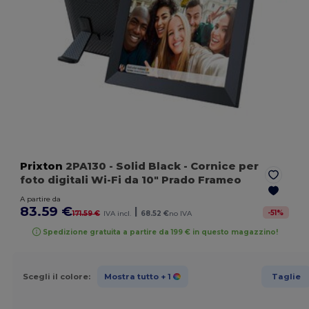
Prixton
2PA130
- Solid Black
- Cornice per
foto digitali Wi-Fi da 10" Prado Frameo
A partire da
83.59 €
|
-
51
%
171.59 €
IVA incl.
68.52 €
no IVA
Spedizione gratuita a partire da 199 € in questo magazzino!
Scegli il colore:
Mostra tutto
+ 1
Taglie