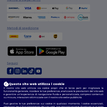
Metodi di spedizione
Seguici
2026. Tutti i diritti riservati
Questo sito web utilizza i cookie
Termini e Condizioni
|
Politica di personalizzazione
|
Informativa sulla
Il nostro sito web utilizza sia cookie propri che di terze parti per migliorare la
privacy
|
Politica sui cookie
|
Site Map
funzionalità generale, ricordare le tue preferenze, analizzare le prestazioni del sito web
e garantire un'esperienza di navigazione fluida e personalizzata, compresi contenuti
su misura, interazioni ottimizzate con il nostro sito web e pubblicità.
Roma
|
Milano
|
Napoli
|
Torino
|
Palermo
|
Genova
|
Bologna
|
Firenze
|
Puoi gestire le tue preferenze sui cookie in qualsiasi momento. I cookie essenziali,
Catania
|
Bari
necessari per il funzionamento del sito web, non possono essere disattivati in quanto