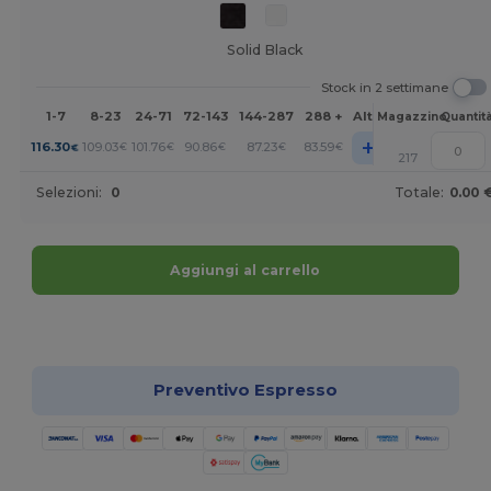
Solid Black
Stock in 2 settimane
1-7
8-23
24-71
72-143
144-287
288 +
Altri
Magazzino
Quantit
+
116.30
109.03
101.76
90.86
87.23
83.59
€
€
€
€
€
€
217
Selezioni:
0
Totale:
0.00 
Aggiungi al carrello
Personalizzalo!
Preventivo Espresso