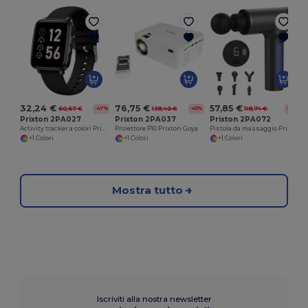
U
32,24 €
76,75 €
57,85 €
60,67 €
138,40 €
118,74 €
-47%
-45%
-51%
Prixton 2PA027
Prixton 2PA037
Prixton 2PA072
Activity tracker a colori Prixton AT803 con termometro
Proiettore P10 Prixton Goya
Pistola da massaggio Prixton MGF100
+1 Colori
+1 Colori
+1 Colori
Mostra tutto
Iscriviti alla nostra newsletter