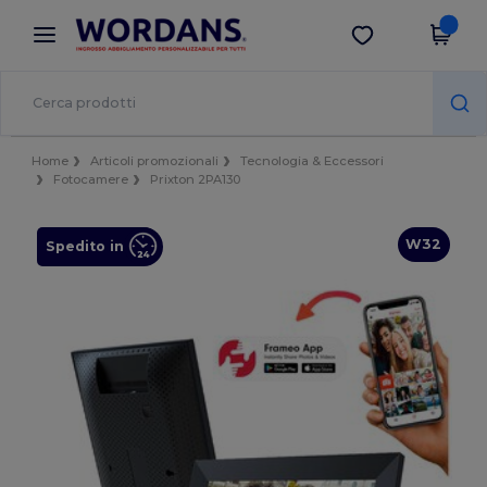
×
App Wordans
Scarica app
Prezzi migliori sull'app!
Home
Articoli promozionali
Tecnologia & Eccessori
Fotocamere
Prixton 2PA130
W32
Spedito in