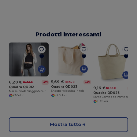
Prodotti interessanti
5,69 €
6,20 €
10,25 €
10,80 €
-44%
-43%
Quadra QD023
Quadra QD012
9,16 €
10,00 €
-8%
Shopper classica in tela
Marsupio da Viaggio Sicuro Quadra
Quadra QD026
+2 Colori
+3 Colori
Borsa Canvas da Ponte con Manici Lunghi
+1 Colori
Mostra tutto