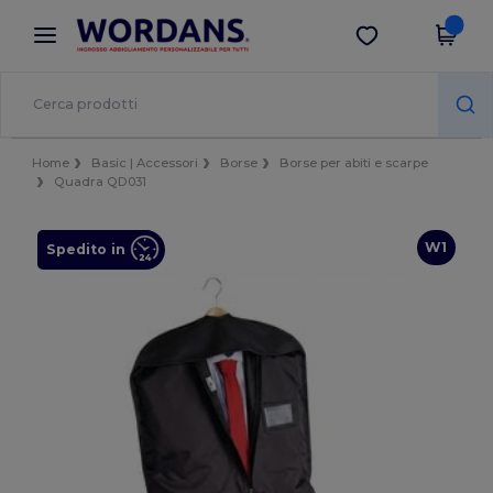
×
App Wordans
Scarica app
Prezzi migliori sull'app!
Home
Basic | Accessori
Borse
Borse per abiti e scarpe
Quadra QD031
W1
Spedito in