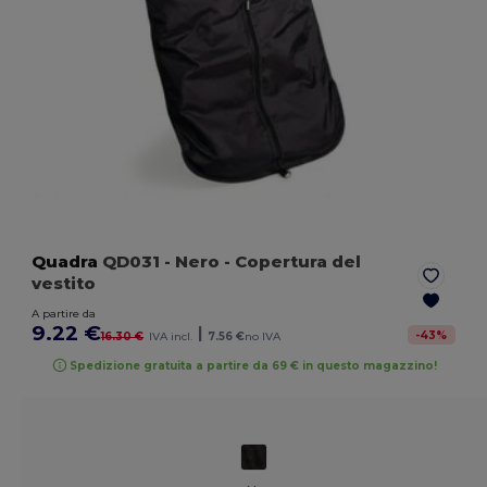
Quadra
QD031
- Nero
- Copertura del
vestito
A partire da
9.22 €
|
-
43
%
16.30 €
IVA incl.
7.56 €
no IVA
Spedizione gratuita a partire da 69 € in questo magazzino!