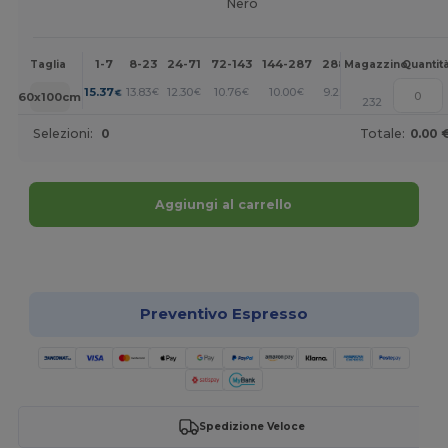
Nero
1-7
8-23
24-71
72-143
144-287
288 +
Altri
Taglia
Magazzino
Quantit
+
15.37
13.83
12.30
10.76
10.00
9.22
€
€
€
€
€
€
60x100cm
232
Selezioni:
0
Totale:
0.00 
Aggiungi al carrello
Personalizzalo!
Preventivo Espresso
Spedizione Veloce