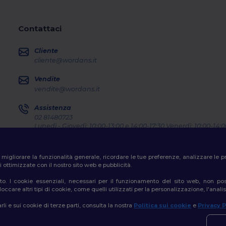
Contattaci
Cliente
cliente@wordans.it
Vendite
vendite@wordans.it
Assistenza
02 81480723
Lunedì - Giovedì: 10:00-13:00 e 14:00-17:30 Venerdì: 10:00-14:0
Dov'e' il mio pacco?
er migliorare la funzionalità generale, ricordare le tue preferenze, analizzare l
 ottimizzate con il nostro sito web e pubblicità.
o. I cookie essenziali, necessari per il funzionamento del sito web, non posso
ccare altri tipi di cookie, come quelli utilizzati per la personalizzazione, l'analisi
formativa sulla privacy
|
Politica sui cookie
|
Site Map
rli e sui cookie di terze parti, consulta la nostra
Politica sui cookie
e
Privacy P
👋
C
In ca