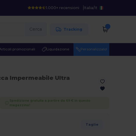
1.000+ recensioni
Italia
/
It
Cerca
Tracking
Articoli promozionali
Liquidazione
Personalizzalo!
cca Impermeabile Ultra
Spedizione gratuita a partire da 69 € in questo
magazzino!
Taglie