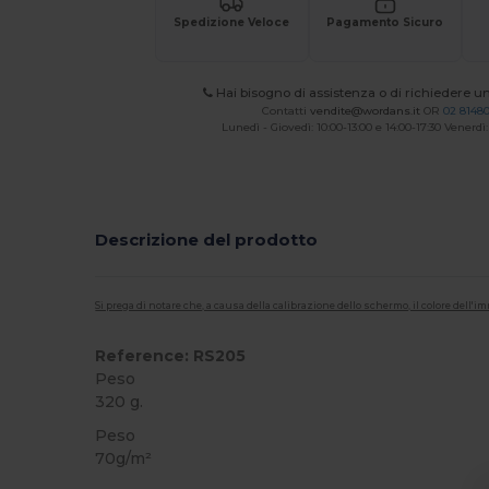
Spedizione Veloce
Pagamento Sicuro
Hai bisogno di assistenza o di richiedere u
Contatti
vendite@wordans.it
OR
02 8148
Lunedì - Giovedì: 10:00-13:00 e 14:00-17:30 Venerdì:
Descrizione del prodotto
Si prega di notare che, a causa della calibrazione dello schermo, il colore dell
Reference: RS205
Peso
320 g.
Peso
70g/m²