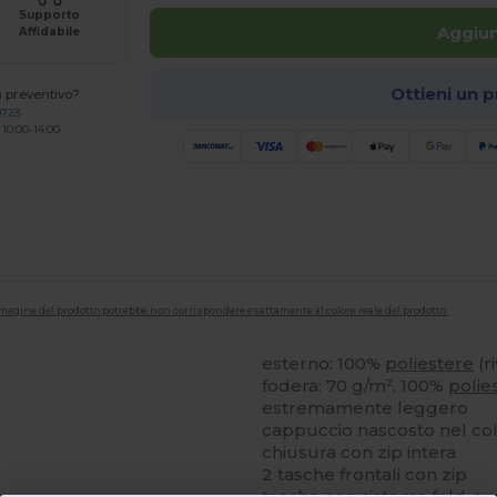
Supporto
Aggiun
Affidabile
Ottieni un 
n preventivo?
0723
 10:00-14:00
'immagine del prodotto potrebbe non corrispondere esattamente al colore reale del prodotto.
esterno: 100%
poliestere
(r
fodera: 70 g/m², 100%
polie
estremamente leggero
cappuccio nascosto nel co
chiusura con zip intera
2 tasche frontali con zip
tasche con sistema fold-a