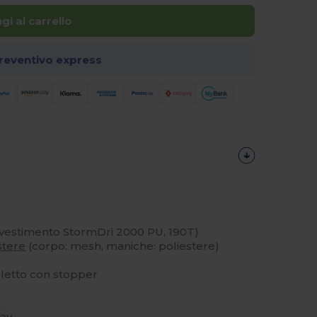
gi al carrello
preventivo express
ivestimento StormDri 2000 PU, 190T)
stere
(corpo: mesh, maniche: poliestere)
lletto con stopper
way