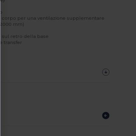
no
al corpo per una ventilazione supplementare
 (2000 mm)
 sul retro della base
e transfer