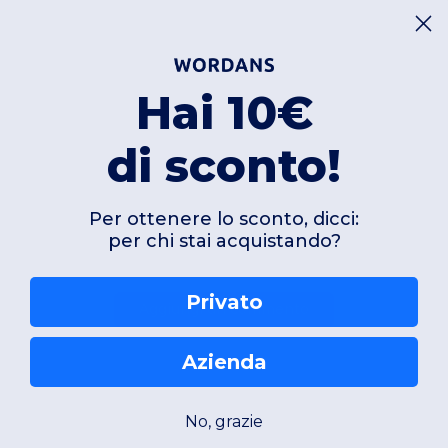
polsini elasticizzati
base regolabile con cordi
pannello di sfogo intorno 
antivento e impermeabile
Hai 10€
cuciture nastrate
accesso per la decorazione
adatta per ricamo, stampa 
di sconto!
Per ottenere lo sconto, dicci:
per chi stai acquistando?
Privato
Aggiungi un commento
Azienda
No, grazie