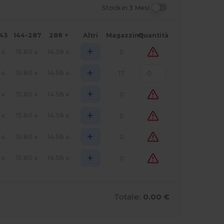
Stock in 3 Mesi
143
144-287
288 +
Altri
Magazzino
Quantità
+
15.80
14.58
0
€
€
€
+
15.80
14.58
17
€
€
€
+
15.80
14.58
0
€
€
€
+
15.80
14.58
0
€
€
€
+
15.80
14.58
0
€
€
€
+
15.80
14.58
0
€
€
€
Totale:
0.00 €