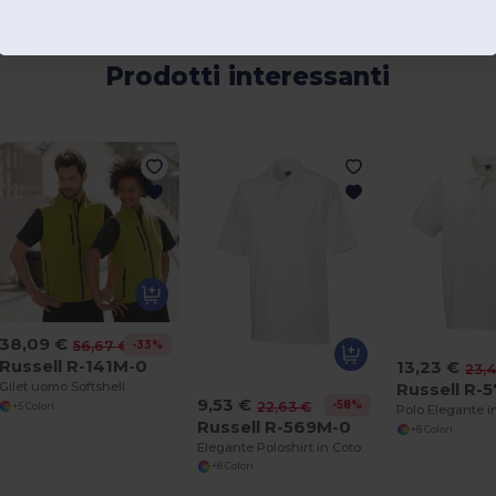
Prodotti interessanti
38,09 €
-33%
56,67 €
Russell R-141M-0
13,23 €
23,
Gilet uomo Softshell
Russell R-
9,53 €
-58%
22,63 €
+5 Colori
Russell R-569M-0
+8 Colori
Elegante Poloshirt in Cotone Piqué
+8 Colori