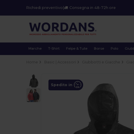
Richiedi preventivo
|
Consegna in 48-72h ore
Marche
T-Shirt
Felpe & Tute
Borse
Polo
Giubb
Home
Basic | Accessori
Giubbotti e Giacche
Gia
Spedito in