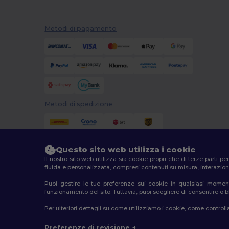
Metodi di pagamento
Metodi di spedizione
Questo sito web utilizza i cookie
Il nostro sito web utilizza sia cookie propri che di terze parti p
fluida e personalizzata, compresi contenuti su misura, interazioni
Puoi gestire le tue preferenze sui cookie in qualsiasi moment
2026. Tutti i diritti riservati
funzionamento del sito. Tuttavia, puoi scegliere di consentire o blo
Termini e Condizioni
|
Politica di personalizzazione
|
In
Per ulteriori dettagli su come utilizziamo i cookie, come controlla
Preferenze di revisione