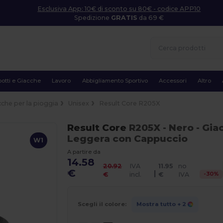
Esclusiva App: 10€ di sconto su 80€ - codice APP10
Spedizione
GRATIS
da 69 €
otti e Giacche
Lavoro
Abbigliamento Sportivo
Accessori
Altro
cche per la pioggia
Unisex
Result Core R205X
Result Core
R205X
- Nero
- Gia
Leggera con Cappuccio
W1
A partire da
14.58
20.92
IVA
11.95
no
€
|
-
30
%
€
incl.
€
IVA
Scegli il colore:
Mostra tutto
+ 2