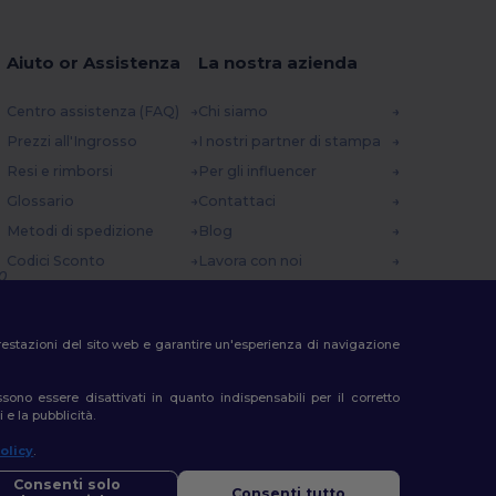
Aiuto or Assistenza
La nostra azienda
Centro assistenza (FAQ)
Chi siamo
Prezzi all'Ingrosso
I nostri partner di stampa
Resi e rimborsi
Per gli influencer
Glossario
Contattaci
Metodi di spedizione
Blog
Codici Sconto
Lavora con noi
0
e prestazioni del sito web e garantire un'esperienza di navigazione
no essere disattivati in quanto indispensabili per il corretto
 e la pubblicità.
olicy
.
iao
so di domande o dubbi, puoi contattarci in qualsiasi momento. Il
Consenti solo
Consenti tutto