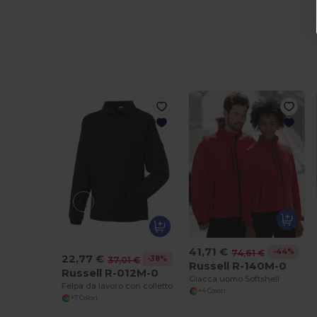
41,71 €
-44%
74,61 €
22,77 €
-38%
37,01 €
Russell R-140M-0
Russell R-012M-0
Giacca uomo Softshell
Felpa da lavoro con colletto
+4 Colori
+7 Colori