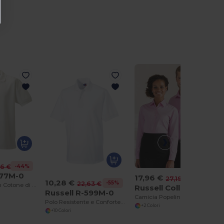
-44%
46 €
577M-0
17,96 €
-34%
27,19 €
10,28 €
-55%
22,63 €
Polo Elegante in Cotone di Alta Qualità
Russell Collection R-936M-0
Russell R-599M-0
Camicia Popeline puro cotone maniche lunghe
Polo Resistente e Confortevole per Tutte le Stagioni
+2 Colori
+10 Colori