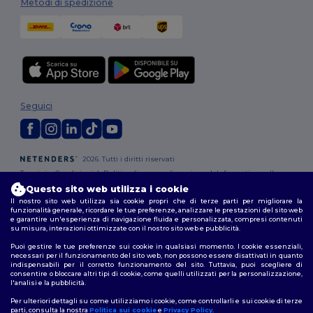
Metodi di spedizione
Seguici
2026. Tutti i diritti riservati
Termini e Condizioni
|
Politica di personalizzazione
|
Informativa sulla
privacy
|
Politica sui cookie
|
Site Map
Questo sito web utilizza i cookie
Il nostro sito web utilizza sia cookie propri che di terze parti per migliorare la
funzionalità generale, ricordare le tue preferenze, analizzare le prestazioni del sito web
Roma
|
Milano
|
Napoli
|
Torino
|
Palermo
|
Genova
|
Bologna
|
Firenze
|
e garantire un'esperienza di navigazione fluida e personalizzata, compresi contenuti
Catania
|
Bari
su misura, interazioni ottimizzate con il nostro sito web e pubblicità.
Puoi gestire le tue preferenze sui cookie in qualsiasi momento. I cookie essenziali,
necessari per il funzionamento del sito web, non possono essere disattivati in quanto
indispensabili per il corretto funzionamento del sito. Tuttavia, puoi scegliere di
consentire o bloccare altri tipi di cookie, come quelli utilizzati per la personalizzazione,
l'analisi e la pubblicità.
Per ulteriori dettagli su come utilizziamo i cookie, come controllarli e sui cookie di terze
parti, consulta la nostra
Politica sui cookie
e
Privacy Policy
.