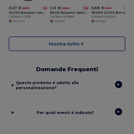
0,47 €
1,12 €
0,68 €
0,51 €
1,62 €
1,01 €
-9%
-31%
-33%
GLOSS Balsamo Labbra Naturale Protettivo SPF10
BALM Balsamo labbra vegano
VEGAN GLOSS Burrocacao vegano in ABS
GiftRetail IT2698
GiftRetail MO6809
GiftRetail MO6943
+12 Colori
+5 Colori
+6 Colori
Mostra tutto
Domande Frequenti
Questo prodotto è adatto alla
personalizzazione?
Per quali eventi è indicato?