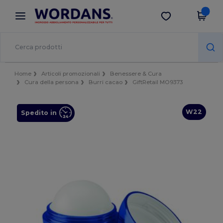
×
App Wordans
Scarica app
Prezzi migliori sull'app!
Home
Articoli promozionali
Benessere & Cura
Cura della persona
Burri cacao
GiftRetail MO9373
W22
Spedito in