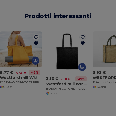
Prodotti interessanti
8,77 €
3,93 €
-47%
16,60 €
Westford mill WM818
3,13 €
-20%
3,90 €
EARTHAWARE® TOTE PER LO YOGA BIOLOGICO
Westford mill WM901
+3 Colori
+5 Colori
BORSA IN COTONE RICICLATO
+2 Colori