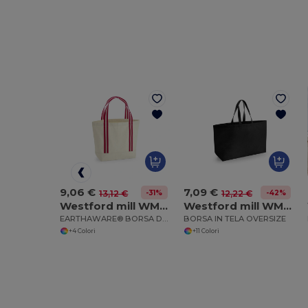
9,06 €
7,09 €
-31%
-42%
13,12 €
12,22 €
Westford mill WM690
Westford mill WM696
EARTHAWARE® BORSA DA BARCA BIOLOGICA
BORSA IN TELA OVERSIZE
+4 Colori
+11 Colori