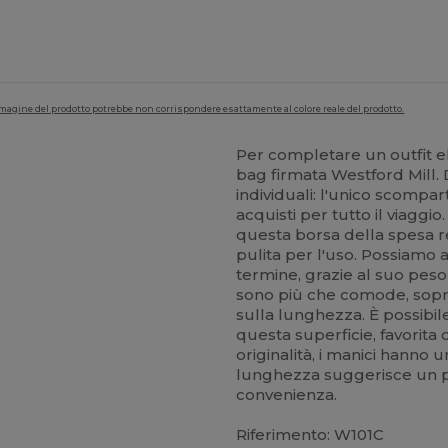
'immagine del prodotto potrebbe non corrispondere esattamente al colore reale del prodotto.
Per completare un outfit 
bag firmata Westford Mill.
individuali: l'unico scompa
acquisti per tutto il viaggio
questa borsa della spesa re
pulita per l'uso. Possiamo 
termine, grazie al suo peso
sono più che comode, sopra
sulla lunghezza. È possibil
questa superficie, favorita
originalità, i manici hanno 
lunghezza suggerisce un po
convenienza.
Riferimento: W101C