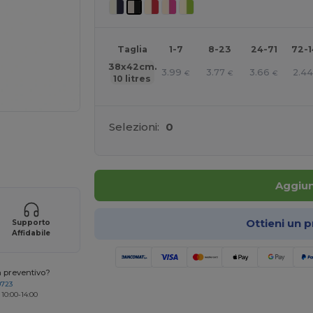
Taglia
1-7
8-23
24-71
72-
38x42cm.
3.99
3.77
3.66
2.4
€
€
€
10 litres
Selezioni:
0
r i tuoi prodotti
Aggiun
Ottieni un 
Supporto
Affidabile
n preventivo?
0723
 10:00-14:00