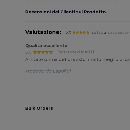
Recensioni dei Clienti sul Prodotto
Valutazione:
5.0
su 1 voti
1793 articoli ven
Qualità eccellente
5.0
Recensione di María H.
Arrivato prima del previsto, molto meglio di q
Tradotto da Español
Bulk Orders