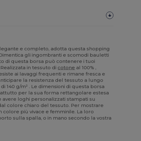
elegante e completo, adotta questa shopping
 Dimentica gli ingombranti e scomodi bauletti
rto di questa borsa può contenere i tuoi
. Realizzata in tessuto di
cotone
al 100% ,
siste ai lavaggi frequenti e rimane fresca e
anticipare la resistenza del tessuto a lungo
 di 140 g/m² . Le dimensioni di questa borsa
ttutto per la sua forma rettangolare estesa
e avere loghi personalizzati stampati su
 dal colore chiaro del tessuto. Per mostrare
un colore più vivace e femminile. La loro
rto sulla spalla, o in mano secondo la vostra