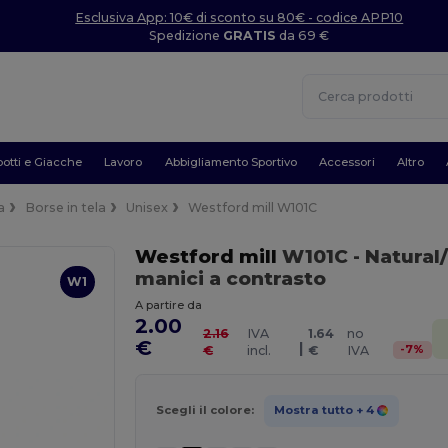
Esclusiva App: 10€ di sconto su 80€ - codice APP10
Spedizione
GRATIS
da 69 €
otti e Giacche
Lavoro
Abbigliamento Sportivo
Accessori
Altro
a
Borse in tela
Unisex
Westford mill W101C
Westford mill
W101C
- Natural
manici a contrasto
W1
A partire da
2.00
2.16
IVA
1.64
no
€
|
-
7
%
€
incl.
€
IVA
Scegli il colore:
Mostra tutto
+ 4