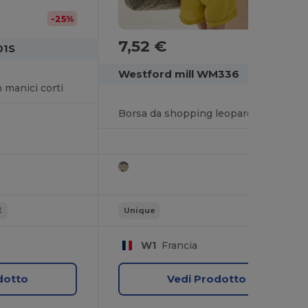
-25%
7,52 €
01S
Westford mill WM336
 manici corti
Borsa da shopping leopardata a grande capacità
E
Unique
W1
Francia
dotto
Vedi Prodotto