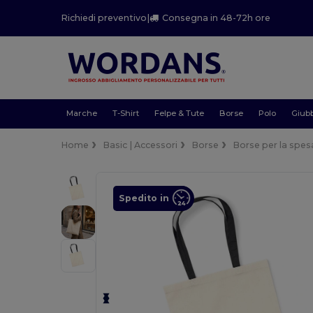
Richiedi preventivo
|
Consegna in 48-72h ore
Marche
T-Shirt
Felpe & Tute
Borse
Polo
Giubb
Home
Basic | Accessori
Borse
Borse per la spes
Spedito in