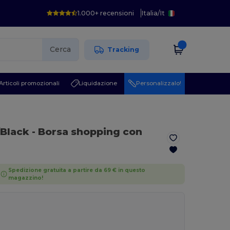
1.000+ recensioni
Italia
/
It
Cerca
Tracking
Articoli promozionali
Liquidazione
Personalizzalo!
/Black
- Borsa shopping con
Spedizione gratuita a partire da 69 € in questo
magazzino!