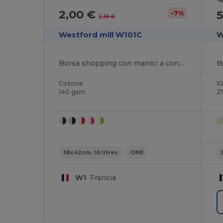
2,00 €
5
-7%
2,16 €
Westford mill W101C
W
Borsa shopping con manici a contrasto
Cotone
1
140 gsm
2
38x42cm. 10 litres
ONE
W1
Francia