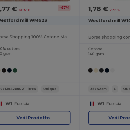
,77 €
1,78 €
-47%
10,92 €
2,38 €
estford mill WM623
Westford mill W1
Borsa Shopping 100% Cotone Manici Lunghi
Borsa shopping con
00% cotone
Cotone
10 gsm
140 gsm
39x13x42cm. 21 litres
Unique
38x42cm
L
ON
W1
Francia
W1
Francia
Vedi Prodotto
Vedi Pro