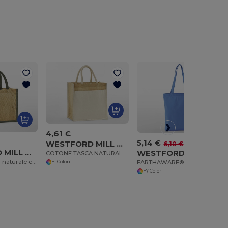
4,61 €
5,14 €
WESTFORD MILL WM483
-16%
6,10 €
WESTFORD MILL WM473
WESTFORD MILL WM691
COTONE TASCA NATURALE STIRATO JUTA MIDI
Tote midi in juta naturale con amido
EARTHAWARE® BORSA IN TELA DI COT
+1 Colori
+7 Colori