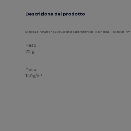
Descrizione del prodotto
Si prega di notare che, a causa della calibrazione dello schermo, il colore dell
Peso
72 g.
Alta disponibilità
Peso
140g/m²