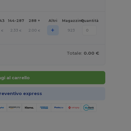
143
144-287
288 +
Altri
Magazzino
Quantità
+
4
2.33
2.00
923
€
€
€
Totale:
0.00 €
gi al carrello
preventivo express