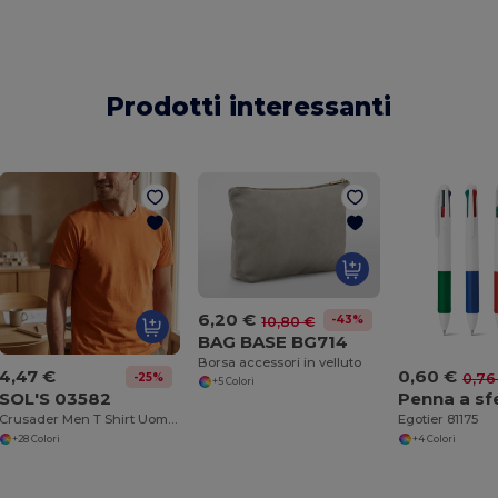
Prodotti interessanti
6,20 €
-43%
10,80 €
BAG BASE BG714
Borsa accessori in velluto
4,47 €
0,60 €
-25%
0,76
+5 Colori
SOL'S 03582
Crusader Men T Shirt Uomo Aderente Girocollo
Egotier 81175
+28 Colori
+4 Colori