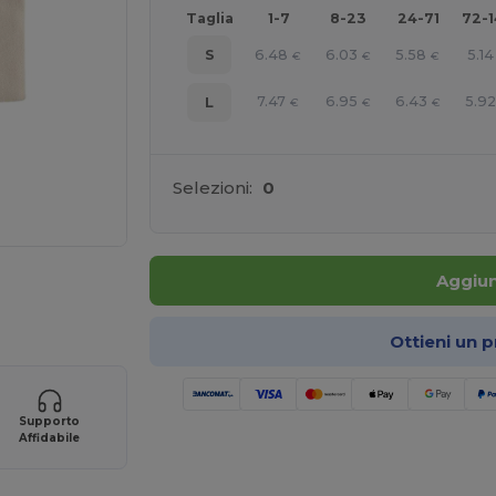
Taglia
1-7
8-23
24-71
72-
6.48
6.03
5.58
5.14
S
€
€
€
7.47
6.95
6.43
5.92
L
€
€
€
Selezioni:
0
Aggiun
ine QUI!
Ottieni un 
Supporto
Affidabile