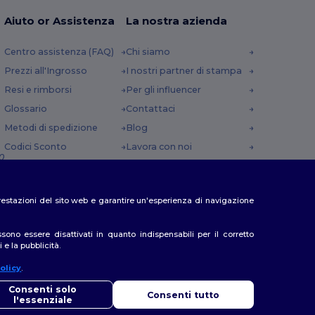
Aiuto or Assistenza
La nostra azienda
Centro assistenza (FAQ)
Chi siamo
Prezzi all'Ingrosso
I nostri partner di stampa
Resi e rimborsi
Per gli influencer
Glossario
Contattaci
Metodi di spedizione
Blog
Codici Sconto
Lavora con noi
0
e prestazioni del sito web e garantire un'esperienza di navigazione
no essere disattivati in quanto indispensabili per il corretto
 e la pubblicità.
olicy
.
iao
so di domande o dubbi, puoi contattarci in qualsiasi momento. Il
Consenti solo
Consenti tutto
o chatbot è qui per aiutarti.
l'essenziale