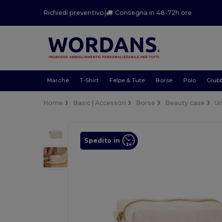
Richiedi preventivo
|
Consegna in 48-72h ore
Marche
T-Shirt
Felpe & Tute
Borse
Polo
Giubb
Home
Basic | Accessori
Borse
Beauty case
Un
Spedito in