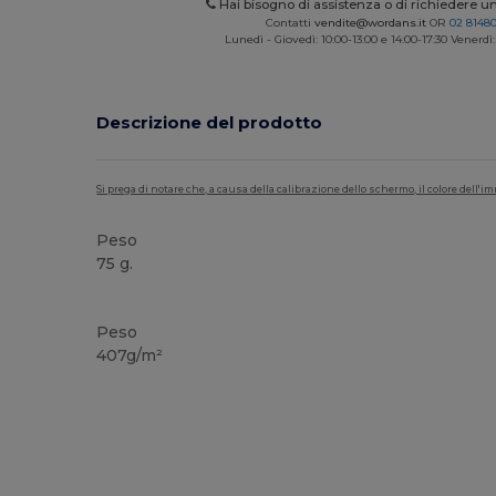
Hai bisogno di assistenza o di richiedere u
Contatti
vendite@wordans.it
OR
02 8148
Lunedì - Giovedì: 10:00-13:00 e 14:00-17:30 Venerdì:
Descrizione del prodotto
Si prega di notare che, a causa della calibrazione dello schermo, il colore dell
Peso
75 g.
Personalizzabile
Alta disponibilità
Peso
407g/m²