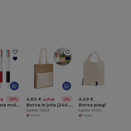
4,63 €
2,49 €
-20%
-2%
 €
4,71 €
Penna a sfera multicolore 4 in 1
Borsa in juta (240 g/m²) con tasca in 100% cotone (140 gm²)
Borsa pieghevole in cotone 100% (100 g/m²)
Egotier 92823
Egotier 92922
+1 Colori
+1 Colori