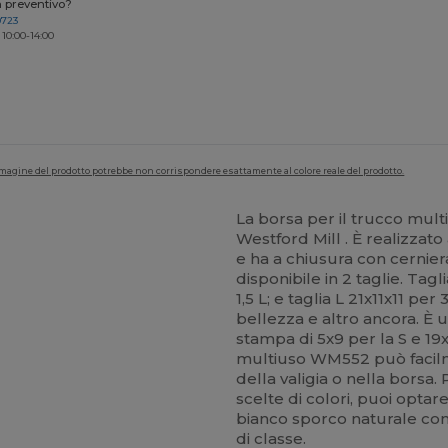
n preventivo?
0723
 10:00-14:00
'immagine del prodotto potrebbe non corrispondere esattamente al colore reale del prodotto.
La borsa per il trucco mul
Westford Mill . È realizzato
e ha a chiusura con cernie
disponibile in 2 taglie. Tag
1,5 L; e taglia L 21x11x11 pe
bellezza e altro ancora. È 
stampa di 5x9 per la S e 19x
multiuso WM552 può facilm
della valigia o nella borsa.
scelte di colori, puoi optare
bianco sporco naturale con 
di classe.