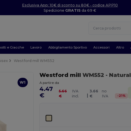
Esclusiva App: 10€ di sconto su 80€ - codice APP10
Spedizione
GRATIS
da 69 €
otti e Giacche
Lavoro
Abbigliamento Sportivo
Accessori
Altro
isex
Westford mill WM552
Westford mill
WM552
- Natura
W1
A partire da
4.47
5.66
IVA
3.66
no
€
|
-
21
%
€
incl.
€
IVA