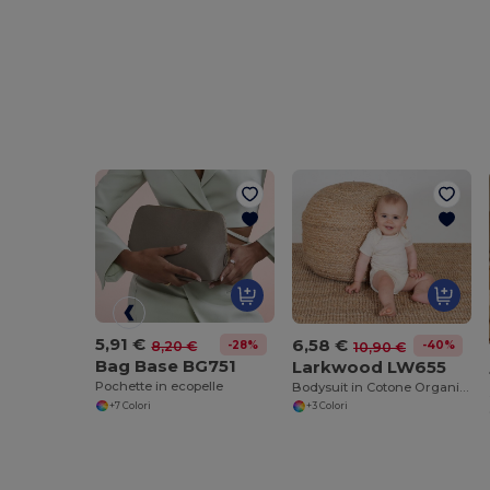
5,91 €
6,58 €
-28%
8,20 €
-40%
10,90 €
Bag Base BG751
Larkwood LW655
Pochette in ecopelle
Bodysuit in Cotone Organico per Neonati Larkwood
+7 Colori
+3 Colori