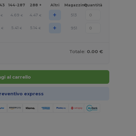
143
144-287
288 +
Altri
Magazzino
Quantità
+
4.69
4.47
513
€
€
€
+
5.41
5.14
951
€
€
€
Totale:
0.00 €
gi al carrello
preventivo express