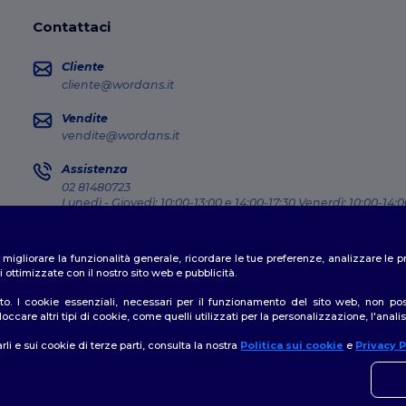
Contattaci
Cliente
cliente@wordans.it
Vendite
vendite@wordans.it
Assistenza
02 81480723
Lunedì - Giovedì: 10:00-13:00 e 14:00-17:30 Venerdì: 10:00-14:0
Dov'e' il mio pacco?
er migliorare la funzionalità generale, ricordare le tue preferenze, analizzare l
 ottimizzate con il nostro sito web e pubblicità.
o. I cookie essenziali, necessari per il funzionamento del sito web, non posso
ccare altri tipi di cookie, come quelli utilizzati per la personalizzazione, l'analisi
formativa sulla privacy
|
Politica sui cookie
|
Site Map
rli e sui cookie di terze parti, consulta la nostra
Politica sui cookie
e
Privacy P
👋
C
In ca
nostr