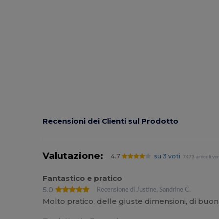
Recensioni dei Clienti sul Prodotto
Valutazione:
4.7
su 3 voti
7473 articoli ve
Fantastico e pratico
5.0
Recensione di Justine, Sandrine C.
Molto pratico, delle giuste dimensioni, di buon