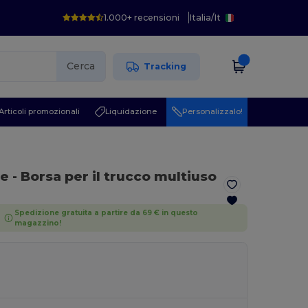
1.000+ recensioni
Italia
/
It
Cerca
Tracking
Articoli promozionali
Liquidazione
Personalizzalo!
le
- Borsa per il trucco multiuso
Spedizione gratuita a partire da 69 € in questo
magazzino!