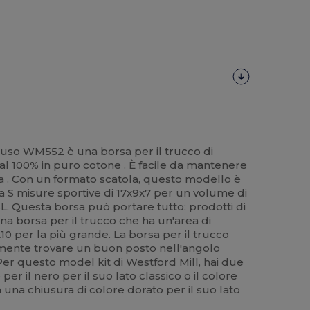
tiuso WM552 è una borsa per il trucco di
 al 100% in puro
cotone
. È facile da mantenere
ra . Con un formato scatola, questo modello è
lia S misure sportive di 17x9x7 per un volume di
r 3L. Questa borsa può portare tutto: prodotti di
una borsa per il trucco che ha un'area di
10 per la più grande. La borsa per il trucco
ente trovare un buon posto nell'angolo
 Per questo model kit di Westford Mill, hai due
 per il nero per il suo lato classico o il colore
una chiusura di colore dorato per il suo lato