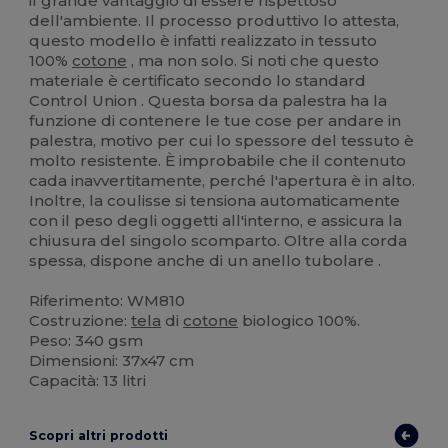
il grande vantaggio di essere rispettoso
dell'ambiente. Il processo produttivo lo attesta,
questo modello è infatti realizzato in tessuto
100%
cotone
, ma non solo. Si noti che questo
materiale è certificato secondo lo standard
Control Union . Questa borsa da palestra ha la
funzione di contenere le tue cose per andare in
palestra, motivo per cui lo spessore del tessuto è
molto resistente. È improbabile che il contenuto
cada inavvertitamente, perché l'apertura è in alto.
Inoltre, la coulisse si tensiona automaticamente
con il peso degli oggetti all'interno, e assicura la
chiusura del singolo scomparto. Oltre alla corda
spessa, dispone anche di un anello tubolare .
Riferimento: WM810
Costruzione:
tela
di
cotone
biologico 100%.
Peso: 340 gsm
Dimensioni: 37x47 cm
Capacità: 13 litri
Scopri altri prodotti