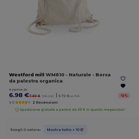
Westford mill
WM810
- Naturale
- Borsa
da palestra organica
A partire da
6.98 €
|
-
12
%
7.90 €
IVA incl.
5.72 €
no IVA
4.0
2 Recensioni
Spedizione gratuita a partire da 69 € in questo magazzino!
Scegli il colore:
Mostra tutto
+ 10