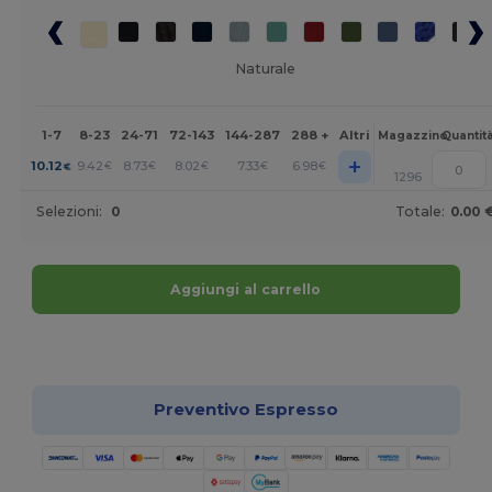
Naturale
1-7
8-23
24-71
72-143
144-287
288 +
Altri
Magazzino
Quantit
+
10.12
9.42
8.73
8.02
7.33
6.98
€
€
€
€
€
€
1296
Selezioni:
0
Totale:
0.00 
Aggiungi al carrello
Personalizzalo!
Preventivo Espresso