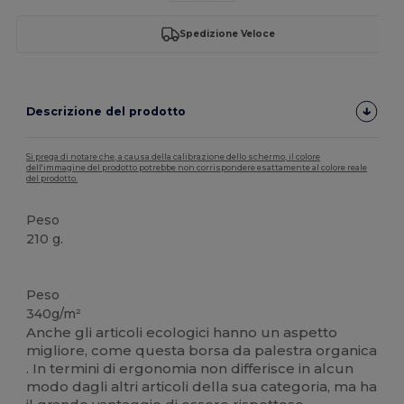
Spedizione Veloce
Descrizione del prodotto
Si prega di notare che, a causa della calibrazione dello schermo, il colore
dell'immagine del prodotto potrebbe non corrispondere esattamente al colore reale
del prodotto.
Peso
210 g.
Organico
Organico
Organico
Alta disponibilità
Peso
340g/m²
Anche gli articoli ecologici hanno un aspetto
migliore, come questa borsa da palestra organica
. In termini di ergonomia non differisce in alcun
modo dagli altri articoli della sua categoria, ma ha