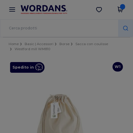
×
App Wordans
Scarica app
Prezzi migliori sull'app!
Home
Basic | Accessori
Borse
Sacca con coulisse
Westford mill WM810
W1
Spedito in