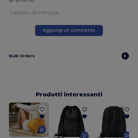
all'esterno
Tradotto da Français
Aggiungi un commento
Bulk Orders
Prodotti interessanti
G