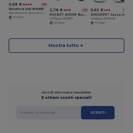
9,68 €
15,20 €
-36%
Westford mill WM881
2,78 €
0,92 €
3,17 €
1,31 €
-12%
-29%
Westford mill Zaino Mini in Cotone Organico EarthAware®
POCKET SHOOP Borsa con Coulisse in Poliestere 210D con Tasca Frontale
SHOOPPET Sacca in RPET 190T
+4 Colori
GiftRetail MO9177
GiftRetail MO9440
+2 Colori
+11 Colori
Mostra tutto
Iscriviti alla nostra newsletter
E ottieni sconti speciali!
ISCRIVITI