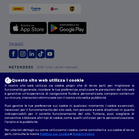
Seguici
2026. Tutti i diritti riservati
Termini e Condizioni
|
Politica di personalizzazione
|
Informativa sulla
privacy
|
Politica sui cookie
|
Site Map
Questo sito web utilizza i cookie
Il nostro sito web utilizza sia cookie propri che di terze parti per migliorare la
funzionalità generale, ricordare le tue preferenze, analizzare le prestazioni del sito web
Hai 10€
Roma
|
Milano
|
Napoli
|
Torino
|
Palermo
|
Genova
|
Bologna
|
Firenze
|
e garantire un'esperienza di navigazione fluida e personalizzata, compresi contenuti
Catania
|
Bari
su misura, interazioni ottimizzate con il nostro sito web e pubblicità.
di sconto!
Puoi gestire le tue preferenze sui cookie in qualsiasi momento. I cookie essenziali,
necessari per il funzionamento del sito web, non possono essere disattivati in quanto
indispensabili per il corretto funzionamento del sito. Tuttavia, puoi scegliere di
consentire o bloccare altri tipi di cookie, come quelli utilizzati per la personalizzazione,
Nome
l'analisi e la pubblicità.
Per ulteriori dettagli su come utilizziamo i cookie, come controllarli e sui cookie di terze
Email
parti, consulta la nostra
Politica sui cookie
e
Privacy Policy
.