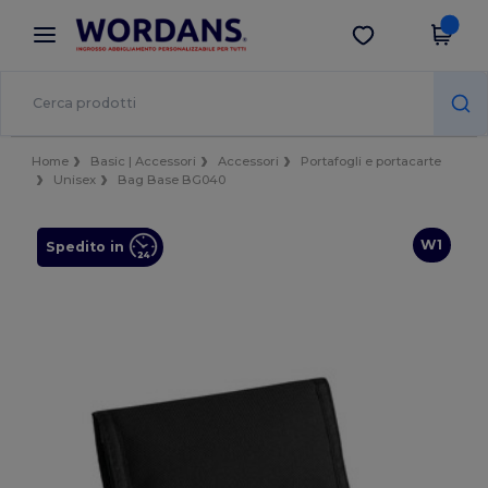
×
App Wordans
Scarica app
Prezzi migliori sull'app!
Home
Basic | Accessori
Accessori
Portafogli e portacarte
Unisex
Bag Base BG040
W1
Spedito in