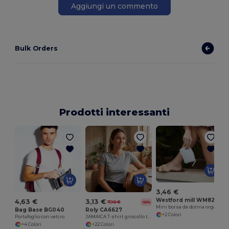
Aggiungi un commento
Bulk Orders
Prodotti interessanti
C
3,46 €
Westford mill WM825
4,63 €
3,13 €
7,10 €
-56%
Mini borsa da donna organica
Bag Base BG040
Roly CA6627
+2 Colori
Portafoglio con velcro
JAMAICA T-shirt girocollo taglio aderente
+4 Colori
+22 Colori