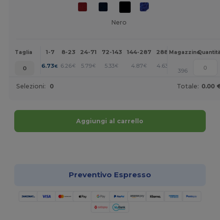
Nero
1-7
8-23
24-71
72-143
144-287
288 +
Altri
Taglia
Magazzino
Quantit
+
6.73
6.26
5.79
5.33
4.87
4.63
€
€
€
€
€
€
0
396
Selezioni:
0
Totale:
0.00 
Aggiungi al carrello
Personalizzalo!
Preventivo Espresso