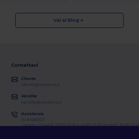
Vai al Blog
Contattaci
Cliente
cliente@wordans.it
Vendite
vendite@wordans.it
Assistenza
02 81480723
Lunedì - Giovedì: 10:00-13:00 e 14:00-17:30 Venerdì: 10:00-14:0
Dov'e' il mio pacco?