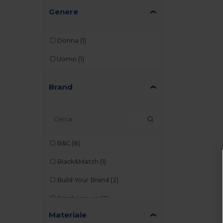
Genere
Donna
(1)
Uomo
(1)
Brand
B&C
(8)
Black&Match
(1)
Build Your Brand
(2)
Craghoppers
(2)
Materiale
Elevate Essentials
(2)