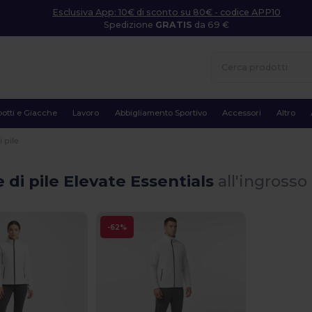
Esclusiva App: 10€ di sconto su 80€ - codice APP10
Spedizione
GRATIS
da 69 €
otti e Giacche
Lavoro
Abbigliamento Sportivo
Accessori
Altro
 pile
 di pile Elevate Essentials
all'ingrosso
-62%