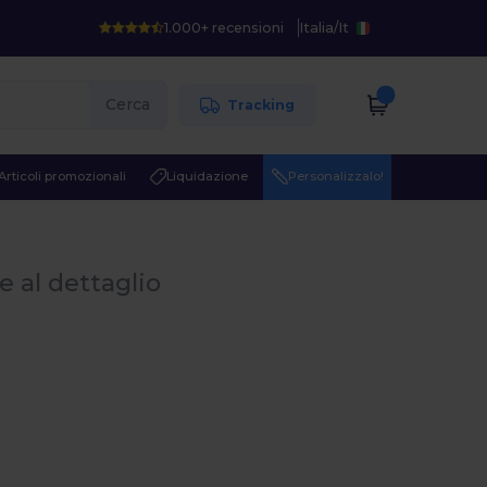
1.000+ recensioni
Italia
/
It
Cerca
Tracking
Articoli promozionali
Liquidazione
Personalizzalo!
 e al dettaglio