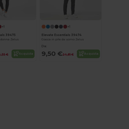
+1
+1
ials 39475
Elevate Essentials 39474
a donna Zelus
Giacca in pile da uomo Zelus
Da:
9,50 €
Acquista
Acquista
5,35 €
24,81 €