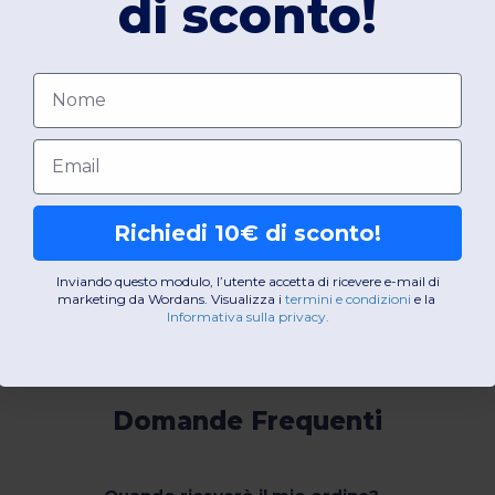
di sconto!
Nome
Email
Richiedi 10€ di sconto!
Inviando questo modulo, l’utente accetta di ricevere e-mail di
marketing da Wordans. Visualizza i
termini e condizioni
​
e la
Informativa sulla privacy
.
Domande Frequenti