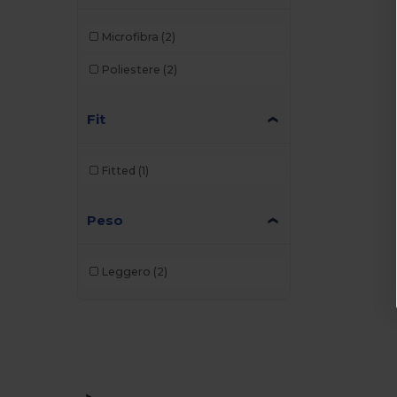
Elevate Life
(2)
Microfibra
(2)
Elevate NXT
(1)
Poliestere
(2)
Front row
(1)
Fit
GiftRetail
(3)
Herock
(1)
Fitted
(1)
JHK
(3)
Peso
Kariban
(14)
Malfini
(2)
Leggero
(2)
Mustaghata
(1)
Neutral
(2)
Pen Duick
(2)
Promodoro
(2)