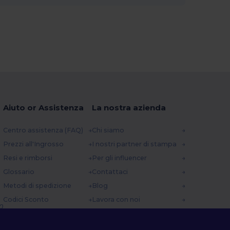
Aiuto or Assistenza
La nostra azienda
Centro assistenza (FAQ)
Chi siamo
Prezzi all'Ingrosso
I nostri partner di stampa
Resi e rimborsi
Per gli influencer
Glossario
Contattaci
Metodi di spedizione
Blog
Codici Sconto
Lavora con noi
0