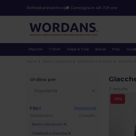
Richiedi preventivo
|
Consegna in 48-72h ore
Marche
T-Shirt
Felpe & Tute
Borse
Polo
Giubb
Home
Basic | Accessori
Giubbotti e Giacche
Giacche di
Giacche
Ordina per
2 results.
-73%
Filtri
Reimposta
Selezionato
2 results.
Basic | Accessori
Giubbotti e Giacche