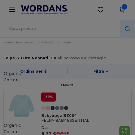
×
App Wordans
Scarica app
Prezzi migliori sull'app!
Home
Basic | Accessori
Felpe & Tute
Neonati
Felpe & Tute Neonati Blu
all'ingrosso e al dettaglio
Ordina per
Filtra
✓
Organic
Cotton
3 results.
-39%
Babybugz BZ064
FELPA BABY ESSENTIAL
Organic
Da:
Cotton
9,77 €
15,90 €