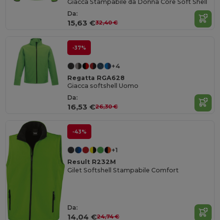
Giacca Stampabile da Donna Core Soft Shell
Da:
15,63 €
32,40 €
-37%
+4
Regatta RGA628
Giacca softshell Uomo
Da:
16,53 €
26,30 €
-43%
+1
Result R232M
Gilet Softshell Stampabile Comfort
Da:
14,04 €
24,74 €