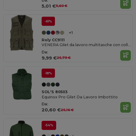
Da:
5,01 €
5,60 €
-61%
+1
Roly CC9111
VENERA Gilet da lavoro multitasche con collo a V
Da:
9,99 €
25,79 €
-18%
SOL'S 80503
Equinox Pro Gilet Da Lavoro Imbottito
Da:
20,60 €
25,16 €
-54%