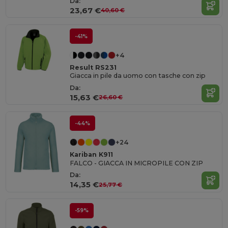
Da:
23,67 €
40,60 €
-41%
+4
Result RS231
Giacca in pile da uomo con tasche con zip
Da:
15,63 €
26,60 €
-44%
+24
Kariban K911
FALCO - GIACCA IN MICROPILE CON ZIP
Da:
14,35 €
25,77 €
-59%