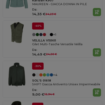
Kariban K907
MAUREEN - GIACCA DONNA IN PILE
Da:
14,35 €
24,23 €
-40%
+1
VELILLA V15901
Gilet Multi-Tasche Versatile Velilla
Da:
14,49 €
24,00 €
-30%
+4
SOL'S 01618
SHIFT Giacca Antivento Unisex Impermeabile
Da:
9,00 €
12,94 €