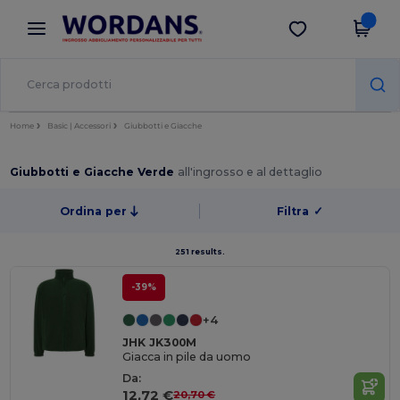
×
App Wordans
Scarica app
Prezzi migliori sull'app!
Home
Basic | Accessori
Giubbotti e Giacche
Giubbotti e Giacche Verde
all'ingrosso e al dettaglio
Ordina per
Filtra
✓
251 results.
-39%
+4
JHK JK300M
Giacca in pile da uomo
Da:
12,72 €
20,70 €