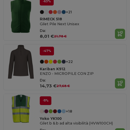
-63%
+21
RIMECK 518
Gilet Pile Next Unisex
Da:
8,01 €
21,78 €
-47%
+22
Kariban K912
ENZO - MICROPILE CON ZIP
Da:
14,73 €
27,68 €
-11%
+18
Yoko YK100
Gilet b & b ad alta visibilità (HVW100CH)