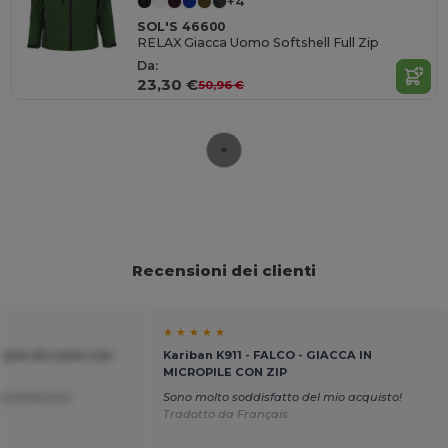
+4
SOL'S 46600
RELAX Giacca Uomo Softshell Full Zip
Da:
23,30 €
50,96 €
Recensioni dei clienti
★ ★ ★ ★ ★
n pile da uomo con
Kariban K911 - FALCO - GIACCA IN
MICROPILE CON ZIP
morbidissime
Sono molto soddisfatto del mio acquisto!
Tradotto da Français