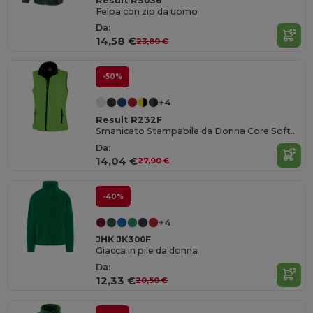
Result RS036
Felpa con zip da uomo
Da:
14,58 €
23,80 €
-50%
+4
Result R232F
Smanicato Stampabile da Donna Core Softshell
Da:
14,04 €
27,90 €
-40%
+4
JHK JK300F
Giacca in pile da donna
Da:
12,33 €
20,50 €