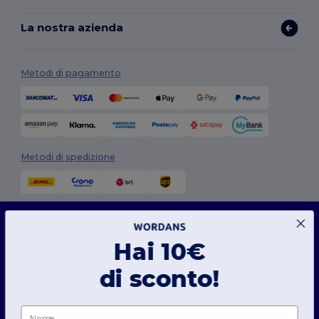
La nostra azienda
Metodi di pagamento
Metodi di spedizione
Questo sito web utilizza i cookie
Il nostro sito web utilizza sia cookie propri che di terze parti per migliorare la
funzionalità generale, ricordare le tue preferenze, analizzare le prestazioni del sito web
Hai 10€
e garantire un'esperienza di navigazione fluida e personalizzata, compresi contenuti
su misura, interazioni ottimizzate con il nostro sito web e pubblicità.
Seguici
di sconto!
Puoi gestire le tue preferenze sui cookie in qualsiasi momento. I cookie essenziali,
necessari per il funzionamento del sito web, non possono essere disattivati in quanto
indispensabili per il corretto funzionamento del sito. Tuttavia, puoi scegliere di
consentire o bloccare altri tipi di cookie, come quelli utilizzati per la personalizzazione,
Nome
l'analisi e la pubblicità.
2026. Tutti i diritti riservati