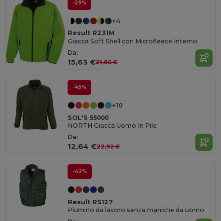
-29%
+4
Result R231M
Giacca Soft Shell con Microfleece Interno
Da:
15,63 €
21,86 €
-45%
+10
SOL'S 55000
NORTH Giacca Uomo In Pile
Da:
12,64 €
22,92 €
-42%
Result RS127
Piumino da lavoro senza maniche da uomo