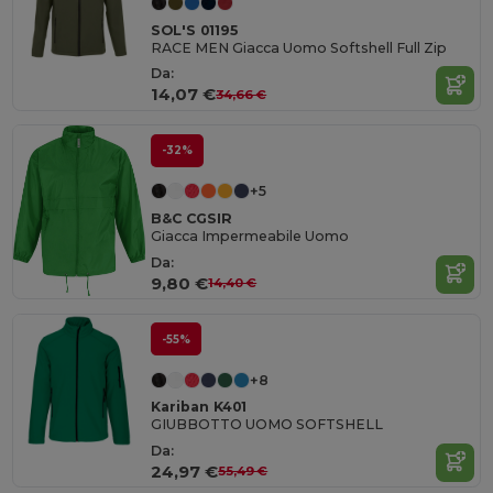
SOL'S 01195
RACE MEN Giacca Uomo Softshell Full Zip
Da:
14,07 €
34,66 €
-32%
+5
B&C CGSIR
Giacca Impermeabile Uomo
Da:
9,80 €
14,40 €
-55%
+8
Kariban K401
GIUBBOTTO UOMO SOFTSHELL
Da:
24,97 €
55,49 €