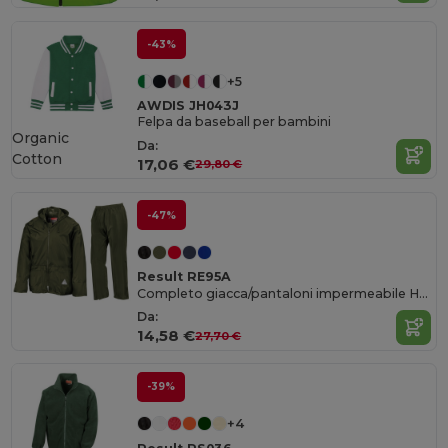
-43%
+5
AWDIS JH043J
Felpa da baseball per bambini
Organic
Da:
Cotton
17,06 €
29,80 €
-47%
Result RE95A
Completo giacca/pantaloni impermeabile Heavyweight
Da:
14,58 €
27,70 €
-39%
+4