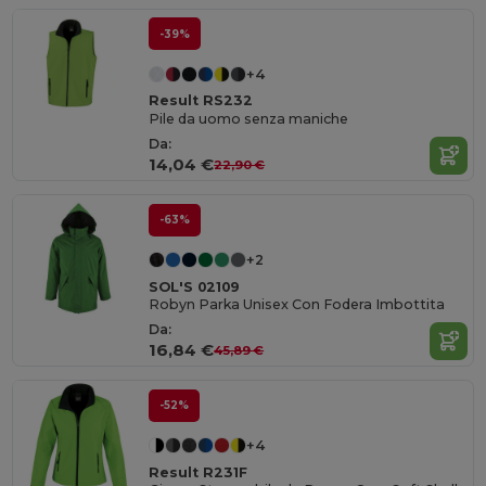
-39%
+4
Result RS232
Pile da uomo senza maniche
Da:
14,04 €
22,90 €
-63%
+2
SOL'S 02109
Robyn Parka Unisex Con Fodera Imbottita
Da:
16,84 €
45,89 €
-52%
+4
Result R231F