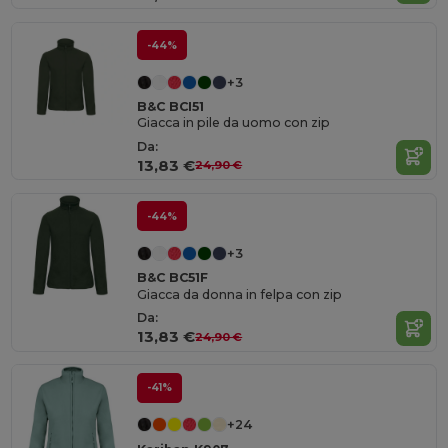
-44%
+3
B&C BCI51
Giacca in pile da uomo con zip
Da:
13,83 €
24,90 €
-44%
+3
B&C BC51F
Giacca da donna in felpa con zip
Da:
13,83 €
24,90 €
-41%
+24